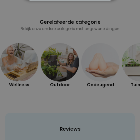
NOODZAKELIJK
PERFORMANCE
Gerelateerde categorie
Bekijk onze andere categorie met ongewone dingen
MARKETING
OVERIGE
Wellness
Outdoor
Ondeugend
Tuin
Reviews