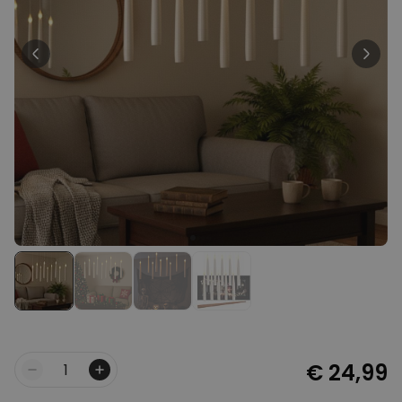
Personaliseerbaar
Gepersonaliseerde boxershort
met gezicht en tekst
Meer dan
11.600
keer
29,99 €
gekocht
Personaliseerbaar
Gepersonaliseerde boxershort
met rits ontwerp
Meer dan
700
keer
29,99 €
gekocht
Polaroid-look
Gepersonaliseerde
Geurhanger set van 2
Meer dan
13.900
keer
19,99 €
gekocht
€ 24,99
Aantal