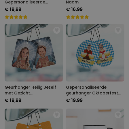
Gepersonaliseerde
Naam
Geurhanger met Gezicht
€ 19,99
€ 16,99
set van 2
Geurhanger Heilig Jezelf
Gepersonaliseerde
met Gezicht
geurhanger Oktoberfest
Gepersonaliseerd set van 2
set van 2
€ 19,99
€ 19,99