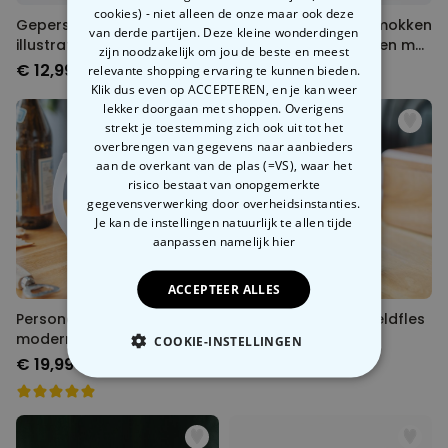
cookies) - niet alleen de onze maar ook deze
Gepersonaliseerde mokken
Gepersonaliseerde mokken
van derde partijen. Deze kleine wonderdingen
illustratie cartoon familie
- illustratie vriendinnen met
zijn noodzakelijk om jou de beste en meest
tekst
€ 12,99
€ 12,99
relevante shopping ervaring te kunnen bieden.
Klik dus even op ACCEPTEREN, en je kan weer
lekker doorgaan met shoppen. Overigens
strekt je toestemming zich ook uit tot het
overbrengen van gegevens naar aanbieders
aan de overkant van de plas (=VS), waar het
risico bestaat van onopgemerkte
gegevensverwerking door overheidsinstanties.
Je kan de instellingen natuurlijk te allen tijde
aanpassen
namelijk hier
ACCEPTEER ALLES
Personaliseerbare bierpul
Personaliseerbare veldfles
modern
met tekst
COOKIE-INSTELLINGEN
€ 19,99
€ 19,99
NOODZAKELIJK
PERFORMANCE