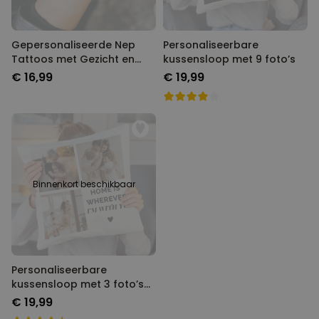
Gepersonaliseerde Nep
Personaliseerbare
Tattoos met Gezicht en
kussensloop met 9 foto’s
Tekst set van 4
€ 16,99
€ 19,99
Binnenkort beschikbaar
Personaliseerbare
kussensloop met 3 foto’s
en tekst
€ 19,99