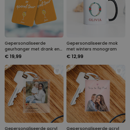
Gepersonaliseerde
Gepersonaliseerde mok
geurhanger met drank en
met winters monogram
tekst set van 2
€ 19,99
€ 12,99
Gepersonaliseerde acryl
Gepersonaliseerde acryl