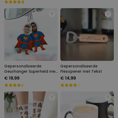
Gepersonaliseerde
Gepersonaliseerde
Geurhanger Superheld met
Flesopener met Tekst
Gezicht set van 2
€ 19,99
€ 14,99