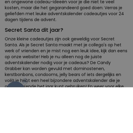
en ongewone cadeau-ideeën voor je die niet te veel
kosten, maar die het gegarandeerd goed doen: Verras je
geliefden met leuke adventskalender cadeautjes voor 24
dagen tijdens de advent.
Secret Santa dit jaar?
Onze kleine cadeautjes zijn ook geweldig voor Secret
Santa. Als je Secret Santa maakt met je collega's op het
werk of vrienden en je mist nog een leuk idee, kijk dan eens
op onze website! Heb je nu alleen nog de juiste
adventskalender nodig voor je cadeaus? De Candy
Grabber kan worden gevuld met dominostenen,
-10%
kerstbonbons, condooms, jelly bears of iets dergelijks en
voilà je hebt een heel bijzondere adventskalender die je
ook gedurende het jaar kunt gebruiken! En weer voor elke
gelegenheid kunt hergebruiken.
Verschillende zelfmaak Adventskalenders
En dan inspireren we je graag ook nog met een aantal
leuke ideeën voor het maken van je eigen
adventskalender. Met een sleutelbord bijvoorbeeld of onze
altijd populaire Candy Grabber.