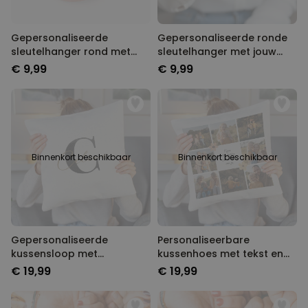
Gepersonaliseerde
Gepersonaliseerde ronde
sleutelhanger rond met
sleutelhanger met jouw
tekst
huisdier
€ 9,99
€ 9,99
Binnenkort beschikbaar
Binnenkort beschikbaar
Gepersonaliseerde
Personaliseerbare
kussensloop met
kussenhoes met tekst en
monogram
symbolen
€ 19,99
€ 19,99