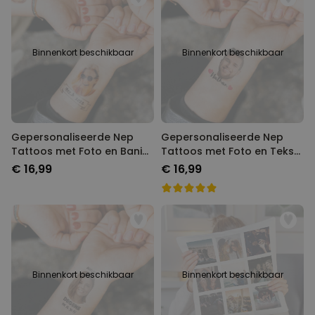
Binnenkort beschikbaar
Binnenkort beschikbaar
Gepersonaliseerde Nep
Gepersonaliseerde Nep
Tattoos met Foto en Banier
Tattoos met Foto en Tekst
set van 4
set van 6
€ 16,99
€ 16,99
Binnenkort beschikbaar
Binnenkort beschikbaar