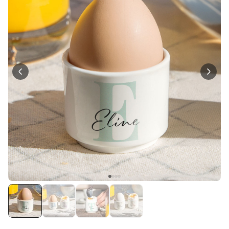
Personaliseerbaar
Gepersonaliseerde boxershort
met rits ontwerp
Meer dan
700
keer
29,99 €
gekocht
Polaroid-look
Gepersonaliseerde
Geurhanger set van 2
Meer dan
13.900
keer
19,99 €
gekocht
Personaliseerbaar
Gepersonaliseerd houten blok
waar het begon
Meer dan
1.900
keer
24,99 €
gekocht