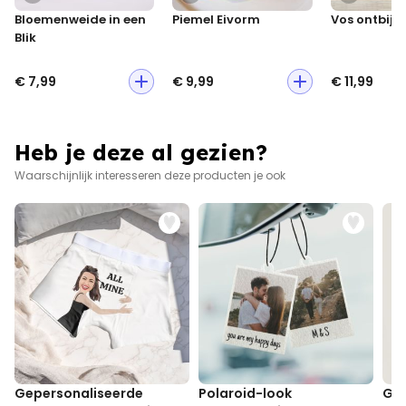
Bloemenweide in een
Piemel Eivorm
Vos ontbij
Blik
€ 7,99
€ 9,99
€ 11,99
Heb je deze al gezien?
Waarschijnlijk interesseren deze producten je ook
Gepersonaliseerde
Polaroid-look
Gep