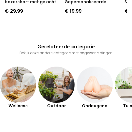
boxershort met gezicht
Gepersonaliseerde
Sok
en tekst
Geurhanger set van 2
€ 29,99
€ 19,99
€ 1
Gerelateerde categorie
Bekijk onze andere categorie met ongewone dingen
Wellness
Outdoor
Ondeugend
Tuin