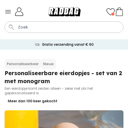
Ga naar de inhoud
0
Gratis verzending vanaf € 60
Sleutel
Hout
Lamp
Tas
Mok
Personaliseerbaar
Nieuw
Personaliseerbare eierdopjes - set van 2
Personaliseerbaar
Aperol Spritz Glas met Naam
met monogram
Gegraveerd
Meer dan
Een eierdopje komt zelden alleen - zeker niet als het
19.400
keer
16,99 €
gepersonaliseerd is.
gekocht
Meer dan 100
keer gekocht
Personaliseerbaar
Gepersonaliseerde boxershort
met gezicht en tekst
Meer dan
11.600
keer
29,99 €
gekocht