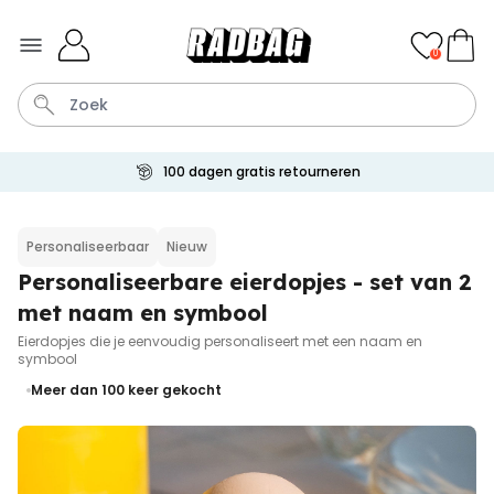
Ga naar de inhoud
0
Betaal met Klarna
Wijnglas
Aperol
Lamp
Mok
Aperol Spritz
Personaliseerbaar
Nieuw
Personaliseerbare eierdopjes - set van 2
Personaliseerbaar
Gepersonaliseerde
met naam en symbool
champagne coupe met tekst
Meer dan
Eierdopjes die je eenvoudig personaliseert met een naam en
2.000
keer
24,99 €
symbool
gekocht
Meer dan 100
keer gekocht
Personaliseerbaar
Gepersonaliseerde handdoek
maritiem met tekst
Meer dan
1.900
keer
34,99 €
gekocht