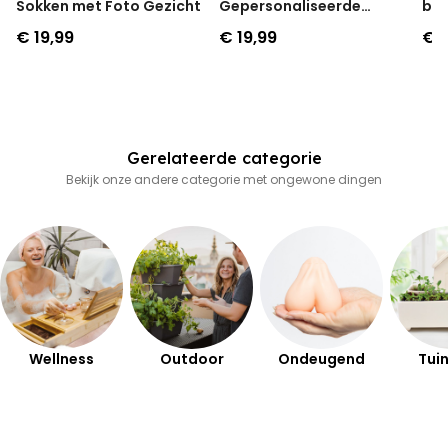
Sokken met Foto Gezicht
Gepersonaliseerde
box
Geurhanger set van 2
en 
€ 19,99
€ 19,99
€ 
Gerelateerde categorie
Bekijk onze andere categorie met ongewone dingen
Wellness
Outdoor
Ondeugend
Tuin