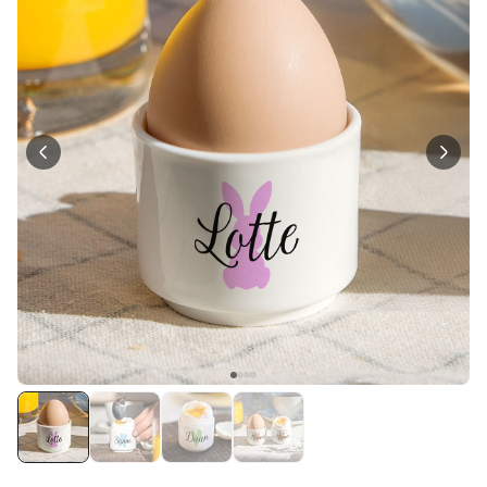
Personaliseerbaar
Gepersonaliseerd houten blok
waar het begon
Meer dan
1.900
keer
24,99 €
gekocht
Personaliseerbaar
Gepersonaliseerde boxershort
met gezicht en tekst
Meer dan
11.600
keer
29,99 €
gekocht
Polaroid-look
Gepersonaliseerde
Geurhanger set van 2
Meer dan
13.900
keer
19,99 €
gekocht