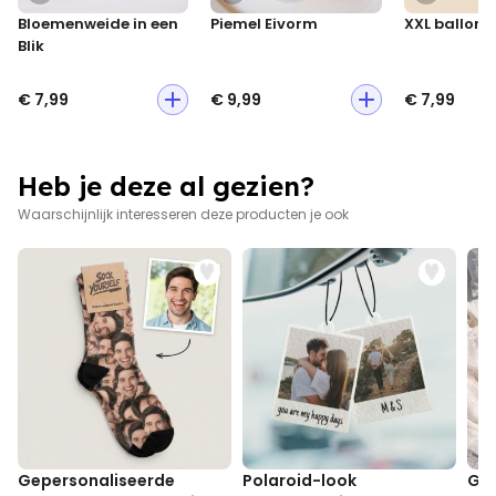
Bloemenweide in een
Piemel Eivorm
XXL ballon 
Blik
€ 7,99
€ 9,99
€ 7,99
Heb je deze al gezien?
Waarschijnlijk interesseren deze producten je ook
Gepersonaliseerde
Polaroid-look
Gep