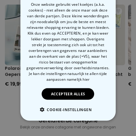
Onze website gebruikt veel koekjes (a.k.a.
cookies) - niet alleen de onze maar ook deze
van derde partijen. Deze kleine wonderdingen
zijn noodzakelijk om jou de beste en meest
relevante shopping ervaring te kunnen bieden.
Klik dus even op ACCEPTEREN, en je kan weer
lekker doorgaan met shoppen. Overigens
strekt je toestemming zich ook uit tot het
overbrengen van gegevens naar aanbieders
aan de overkant van de plas (=VS), waar het
risico bestaat van onopgemerkte
gegevensverwerking door overheidsinstanties.
Polaroid-look
Gepersonaliseerde
Gep
Je kan de instellingen natuurlijk te allen tijde
Gepersonaliseerde
Sokken met Foto Gezicht
box
aanpassen
namelijk hier
Geurhanger set van 2
en 
€ 19,99
€ 19,99
€ 
ACCEPTEER ALLES
COOKIE-INSTELLINGEN
Gerelateerde categorie
NOODZAKELIJK
Bekijk onze andere categorie met ongewone dingen