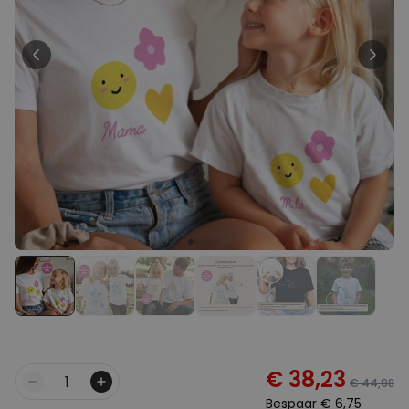
Personaliseerbaar
Gepersonaliseerde boxershort
met gezicht en tekst
Meer dan
11.600
keer
29,99 €
gekocht
Personaliseerbaar
Gepersonaliseerde boxershort
met rits ontwerp
Meer dan
700
keer
29,99 €
gekocht
Polaroid-look
Gepersonaliseerde
Geurhanger set van 2
Meer dan
13.900
keer
19,99 €
gekocht
€ 38,23
€ 44,98
Aantal
Bespaar
€ 6,75