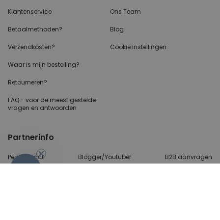
Klantenservice
Ons Team
Betaalmethoden?
Blog
Verzendkosten?
Cookie instellingen
Waar is mijn bestelling?
Retourneren?
FAQ - voor de
meest gestelde
vragen
en antwoorden
Partnerinfo
Perscontact
Blogger/Youtuber
B2B aanvragen
-10%
Betalingsmethoden