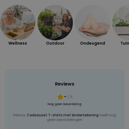
PERFORMANCE
MARKETING
OVERIGE
Wellness
Outdoor
Ondeugend
Tuin
Reviews
-
/ 5
Nog geen beoordeling
Helaas,
Cadeauset T-shirts met kindertekening
heeft nog
geen beoordelingen