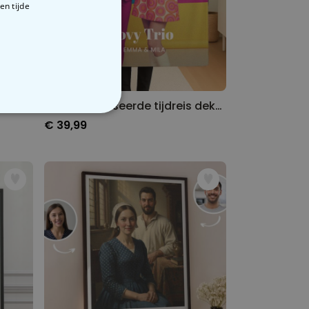
en tijde
Gepersonaliseerde schilderij deken
Gepersonaliseerde tijdreis deken
VERIGE
€ 39,99