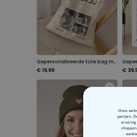
Gepersonaliseerde tote bag met zwart-wit foto's en tekst
€ 19,99
€ 39,
Onze websi
partijen. 
ervaring
shoppen.
aanbie