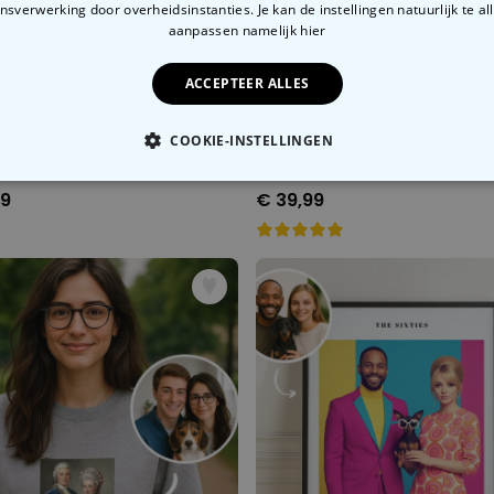
sverwerking door overheidsinstanties. Je kan de instellingen natuurlijk te all
aanpassen
namelijk hier
ACCEPTEER ALLES
COOKIE-INSTELLINGEN
Gepersonaliseerde muts met monogram
OODZAKELIJK
PERFORMANCE
MARKETING
O
99
€ 39,99