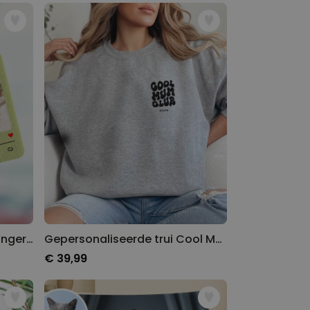
Gepersonaliseerde geurhanger met foto en liedje set van 2
Gepersonaliseerde trui Cool Moms & Dads Club
€ 39,99