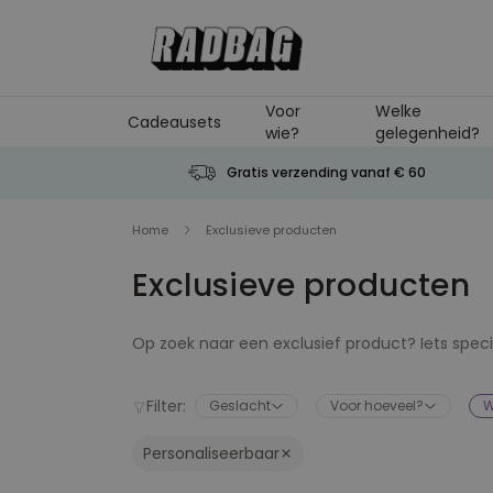
Ga naar de inhoud
Voor
Welke
Cadeausets
wie?
gelegenheid?
Gratis verzending vanaf € 60
Home
Exclusieve producten
Exclusieve producten
Op zoek naar een exclusief product? Iets speciaa
krijgen zijn. Iemand een cadeau geven doet na
Misschien met een leuke herrinering of een on
Filter:
Geslacht
Voor hoeveel?
W
Personaliseerbaar