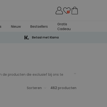
0
Gratis
s
Nieuw
Bestsellers
Cadeau
Betaal met Klarna
jn de producten die exclusief bij ons te
deau geven doet al helemaal goed.
Sorteren
462
producten