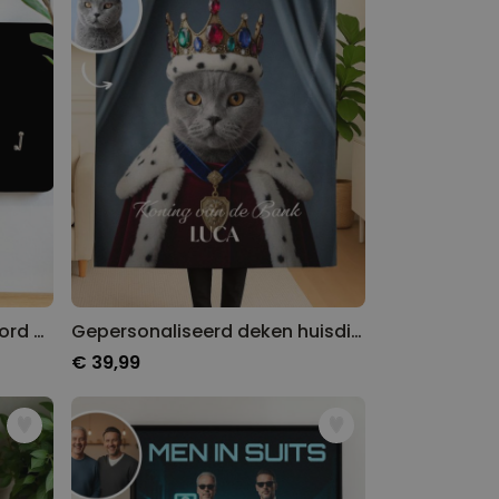
Gepersonaliseerd sleutelbord met symbolen en namen
Gepersonaliseerd deken huisdier met kostuum
€ 39,99