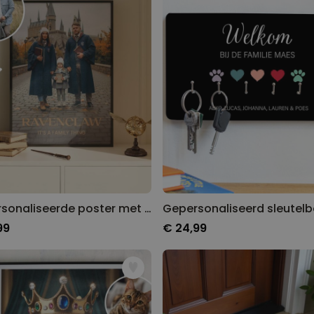
Gepersonaliseerde poster met individueel magisch design
99
€ 24,99