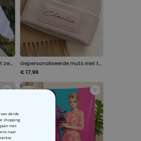
Gepersonaliseerde trui met zwart-witfoto’s en tekst
Gepersonaliseerde muts met tekst
€ 17,99
e van derde
te shopping
rgaan met
vens naar
emerkte