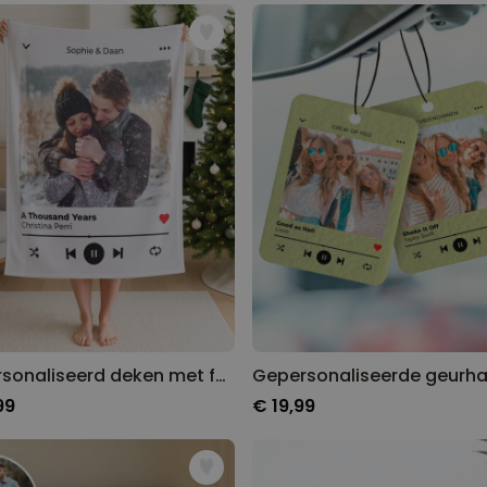
Gepersonaliseerde boxershort
met gezicht en tekst
Meer dan
11.600
keer
29,99 €
gekocht
Personaliseerbaar
Gepersonaliseerde boxershort
met rits ontwerp
Meer dan
700
keer
29,99 €
gekocht
Polaroid-look
Gepersonaliseerde
Geurhanger set van 2
Meer dan
13.900
keer
19,99 €
gekocht
Gepersonaliseerd deken met foto en liedje
99
€ 19,99