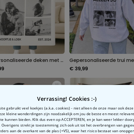
Gepersonaliseerde deken met zwart-wit foto's en tekst
99
€ 39,99
Verrassing! Cookies :-)
te gebruikt veel koekjes (a.k.a. cookies) - niet alleen de onze maar ook dez
Deze kleine wonderdingen zijn noodzakelijk om jou de beste en meest relevan
 te kunnen bieden. Klik dus even op ACCEPTEREN, en je kan weer lekker doo
 Overigens strekt je toestemming zich ook uit tot het overbrengen van gege
ders aan de overkant van de plas (=VS), waar het risico bestaat van onopg