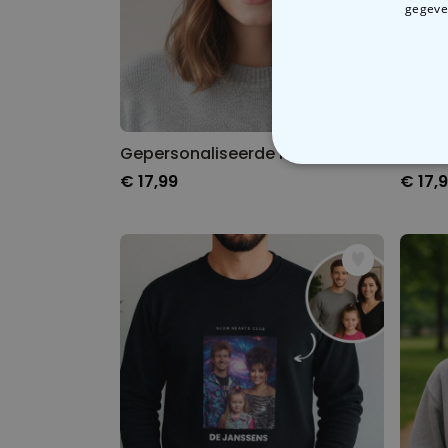
gegeven
Gepersonaliseerde muts met symbool en tekst
N
€ 17,99
€ 17,