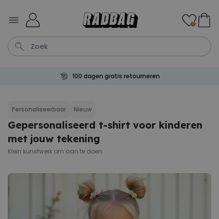
Ga naar de inhoud
0
100 dagen gratis retourneren
Kaart
Tas
Sleutel
Lamp
Mok
Personaliseerbaar
Nieuw
Gepersonaliseerd t-shirt voor kinderen
Personaliseerbaar
Gepersonaliseerde
met jouw tekening
champagne coupe met tekst
Meer dan
Klein kunstwerk om aan te doen.
2.000
keer
24,99 €
gekocht
Personaliseerbaar
Aperol Spritz Glas met Naam
Gegraveerd
Meer dan
19.400
keer
16,99 €
gekocht