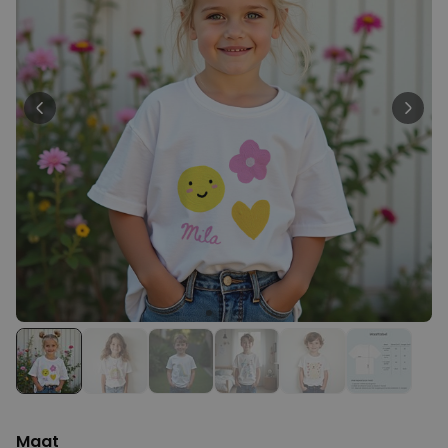
Personaliseerbaar
Gepersonaliseerde boxershort
met gezicht en tekst
Meer dan
11.600
keer
29,99 €
gekocht
Personaliseerbaar
Gepersonaliseerde boxershort
met rits ontwerp
Meer dan
700
keer
29,99 €
gekocht
Polaroid-look
Gepersonaliseerde
Geurhanger set van 2
Meer dan
13.900
keer
19,99 €
gekocht
Maat