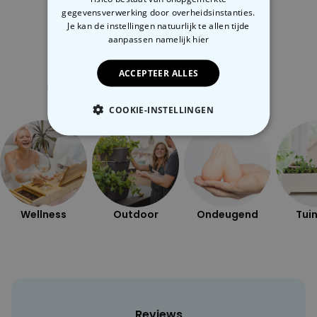
gegevensverwerking door overheidsinstanties.
Je kan de instellingen natuurlijk te allen tijde
aanpassen
namelijk hier
Gerelateerde categorie
ACCEPTEER ALLES
Bekijk onze andere categorie met ongewone dingen
COOKIE-INSTELLINGEN
NOODZAKELIJK
PERFORMANCE
MARKETING
OVERIGE
Wellness
Outdoor
Ondeugend
Tuin
Reviews