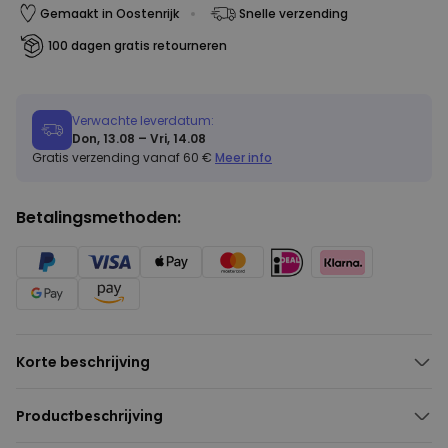
Gemaakt in Oostenrijk
Snelle verzending
100 dagen gratis retourneren
Verwachte leverdatum:
Don, 13.08 – Vri, 14.08
Gratis verzending vanaf 60 €
Meer info
Betalingsmethoden:
Korte beschrijving
Met het kunstwerk van jouw kind
100% katoen
Productbeschrijving
Onder eerlijke arbeidsomstandigheden geproduceerd
Gepersonaliseerd t-shirt voor kinderen met jouw tekening