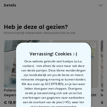
Met liefde gepersonaliseerd in Oostenrijk
Kleine kunstenaars, groot publiek! Met ons
Details
t-shirt voor kinderen
met eigen tekening
wordt een kleurrijke krabbel een echt
Gepersonaliseerd t-shirt voor kinderen met jouw tekening
designstuk. Of het nu een regenboog, raket of fantasiefiguur is - wat
Jersey, 145 g/m²
jouw kind ook heeft getekend, wij zetten het rechtstreeks op stof.
100% katoen
Gewoon de tekening op wit papier uploaden en wij maken er een
Heb je deze al gezien?
Wasbaar in de wasmachine op 40°C
hoogwaardige print van op een comfortabel shirt. Het resultaat? Een
Geschikt voor de droger
Waarschijnlijk interesseren deze producten je ook
t-shirt dat met trots wordt gedragen en gegarandeerd
Binnenstebuiten wassen om kleuren en print te beschermen
bewonderende blikken oogst.
Eerlijke arbeidsomstandigheden & milieuvriendelijke productie
Bedrukt in Oostenrijk
Maatafwijkingen van ca. +/-5% ten opzichte van de maattabel
Verrassing! Cookies :-)
mogelijk
Onze website gebruikt veel koekjes (a.k.a.
cookies) - niet alleen de onze maar ook deze
van derde partijen. Deze kleine wonderdingen
zijn noodzakelijk om jou de beste en meest
relevante shopping ervaring te kunnen bieden.
Klik dus even op ACCEPTEREN, en je kan weer
lekker doorgaan met shoppen. Overigens
Polaroid-look
Gepersonaliseerde
Gep
strekt je toestemming zich ook uit tot het
Gepersonaliseerde
Sokken met Foto Gezicht
box
overbrengen van gegevens naar aanbieders
Geurhanger set van 2
en 
€ 19,99
€ 19,99
€ 
aan de overkant van de plas (=VS), waar het
risico bestaat van onopgemerkte