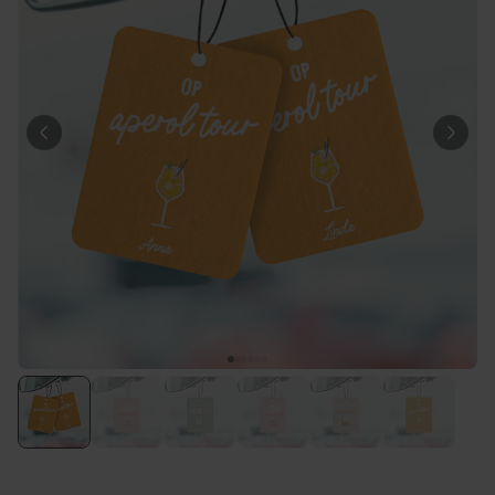
Personaliseerbaar
Gepersonaliseerde boxershort
met gezicht en tekst
Meer dan
11.600
keer
29,99 €
gekocht
Personaliseerbaar
Gepersonaliseerde boxershort
met rits ontwerp
Meer dan
700
keer
29,99 €
gekocht
Polaroid-look
Gepersonaliseerde
Geurhanger set van 2
Meer dan
13.900
keer
19,99 €
gekocht