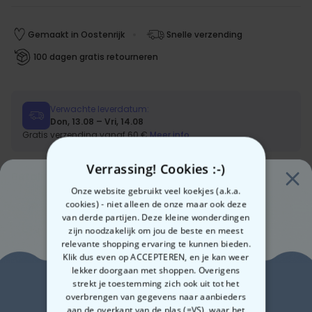
Gemaakt in Oostenrijk
Snelle verzending
100 dagen gratis retourneren
Verwachte leverdatum:
Don, 13.08 – Vri, 14.08
Gratis verzending vanaf 60 €
Meer info
Verrassing! Cookies :-)
Betalingsmethoden:
Onze website gebruikt veel koekjes (a.k.a.
cookies) - niet alleen de onze maar ook deze
van derde partijen. Deze kleine wonderdingen
zijn noodzakelijk om jou de beste en meest
relevante shopping ervaring te kunnen bieden.
Klik dus even op ACCEPTEREN, en je kan weer
lekker doorgaan met shoppen. Overigens
Korte beschrijving
Zin in
strekt je toestemming zich ook uit tot het
overbrengen van gegevens naar aanbieders
Met eigen drankje (design) + tekst om uit te kiezen
aan de overkant van de plas (=VS), waar het
Met jouw eigen naam