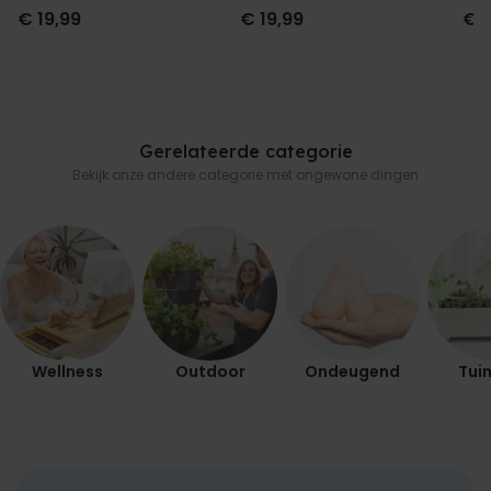
Geurhanger set van 2
en 
€ 19,99
€ 19,99
€ 
Gerelateerde categorie
Bekijk onze andere categorie met ongewone dingen
Wellness
Outdoor
Ondeugend
Tuin