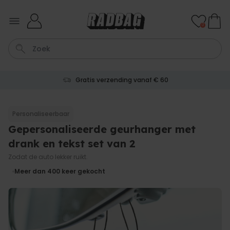
Ga naar de inhoud
0
100 dagen gratis retourneren
Kaart
Tas
Sleutel
Lamp
Mok
Personaliseerbaar
Gepersonaliseerde geurhanger met
Personaliseerbaar
Gepersonaliseerde
drank en tekst set van 2
champagne coupe met tekst
Meer dan
Zodat de auto lekker ruikt.
2.000
keer
24,99 €
gekocht
Meer dan 400
keer gekocht
Personaliseerbaar
Aperol Spritz Glas met Naam
Gegraveerd
Meer dan
19.400
keer
16,99 €
gekocht