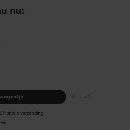
lwagentje
Snelle verzending
ren