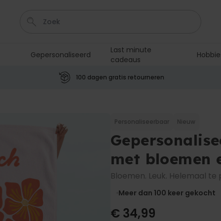
Last minute
Gepersonaliseerd
Hobbie
cadeaus
Sleutel
Hout
Lamp
Tas
Mok
100 dagen gratis retourneren
Personaliseerbaar
Aperol Spritz Glas met Naam
Gegraveerd
Personaliseerbaar
Nieuw
Meer dan
Gepersonalise
19.400
keer
16,99 €
gekocht
met bloemen e
Personaliseerbaar
Gepersonaliseerde boxershort
Bloemen. Leuk. Helemaal te 
met gezicht en tekst
Meer dan
Meer dan 100
keer gekocht
11.600
keer
29,99 €
gekocht
€ 34,99