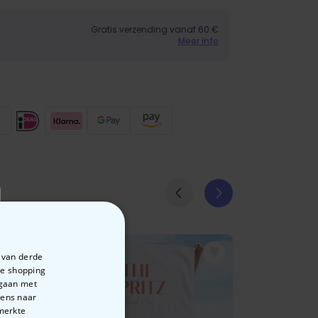
Gratis verzending vanaf 60 €
Meer info
e van derde
te shopping
rgaan met
vens naar
emerkte