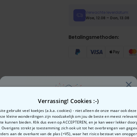
Verwachte leverdatum:
Woe, 12.08 – Don, 13.08
Betalingsmethoden:
n je ook
Verrassing! Cookies :-)
te gebruikt veel koekjes (a.k.a. cookies) - niet alleen de onze maar ook dez
Deze kleine wonderdingen zijn noodzakelijk om jou de beste en meest relevan
 te kunnen bieden. Klik dus even op ACCEPTEREN, en je kan weer lekker doo
 Overigens strekt je toestemming zich ook uit tot het overbrengen van gege
Zin in
ders aan de overkant van de plas (=VS), waar het risico bestaat van onopg