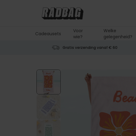
Ga naar de inhoud
Voor
Welke
Cadeausets
wie?
gelegenheid?
Gratis verzending vanaf € 60