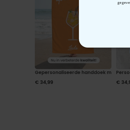
gegeven
N
Gepersonaliseerde handdoek met drank
Perso
€ 34,99
€ 34,