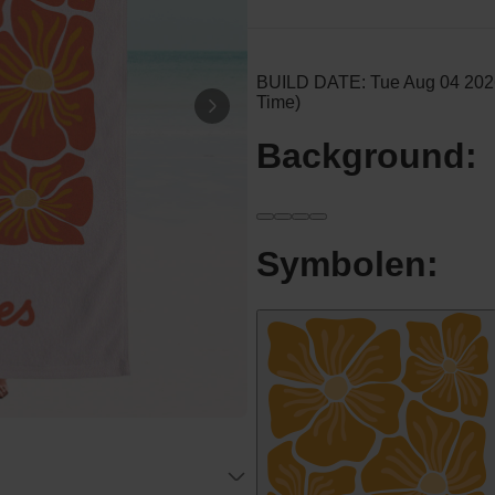
Personaliseerbaar
Gepersonaliseerde boxershort
met rits ontwerp
Meer dan
700
keer
29,99 €
gekocht
Polaroid-look
Gepersonaliseerde
Geurhanger set van 2
Meer dan
19,99 €
13.900
keer
gekocht
Personaliseerbaar
Gepersonaliseerd houten blok
waar het begon
Meer dan
1.900
keer
24,99 €
gekocht