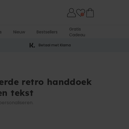
0
Gratis
s
Nieuw
Bestsellers
Cadeau
Betaal met Klarna
erde retro handdoek
n tekst
personaliseren.