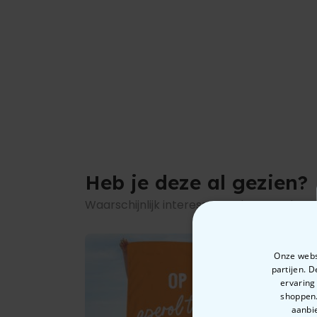
Heb je deze al gezien?
Waarschijnlijk interesseren deze producte
Onze websi
partijen. 
ervaring
shoppen.
aanbie