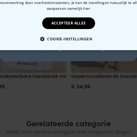
sverwerking door overheidsinstanties. Je kan de instellingen natuurlijk te all
10% korting?
aanpassen
namelijk hier
ACCEPTEER ALLES
Ja, graag!
COOKIE-INSTELLINGEN
Nee, ik ben geen fan van korting
OODZAKELIJK
PERFORMANCE
MARKETING
O
jes en tekst
naliseerbare handdoek met 8 foto’s en tekst
Gepersonaliseerde handd
99
€ 34,99
Gerelateerde categorie
Bekijk onze andere categorie met ongewone dingen