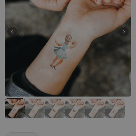
Personaliseerbaar
Gepersonaliseerde boxershort
met gezicht en tekst
Meer dan
11.600
keer
29,99 €
gekocht
Personaliseerbaar
Gepersonaliseerde boxershort
met rits ontwerp
Meer dan
700
keer
29,99 €
gekocht
Polaroid-look
Gepersonaliseerde
Geurhanger set van 2
Meer dan
13.900
keer
19,99 €
gekocht