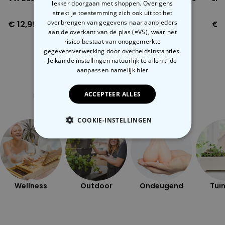
lekker doorgaan met shoppen. Overigens
bloem
strekt je toestemming zich ook uit tot het
overbrengen van gegevens naar aanbieders
€ 12,99
€ 4,99
€ 1
aan de overkant van de plas (=VS), waar het
risico bestaat van onopgemerkte
gegevensverwerking door overheidsinstanties.
Je kan de instellingen natuurlijk te allen tijde
aanpassen
namelijk hier
Gerelateerde categorie
ACCEPTEER ALLES
Bekijk onze andere categorie met ongewone dingen
COOKIE-INSTELLINGEN
NOODZAKELIJK
PERFORMANCE
Wellness
Outdoor
Ondeugend
Tuin
MARKETING
OVERIGE