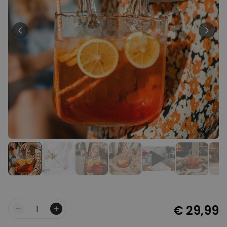
Personaliseerbaar
Gepersonaliseerd houten blok
waar het begon
Meer dan
1.900
keer
24,99 €
gekocht
Personaliseerbaar
Gepersonaliseerde boxershort
met gezicht en tekst
Meer dan
11.600
keer
29,99 €
gekocht
Polaroid-look
Gepersonaliseerde
Geurhanger set van 2
Meer dan
13.900
keer
19,99 €
gekocht
€ 29,99
Aantal