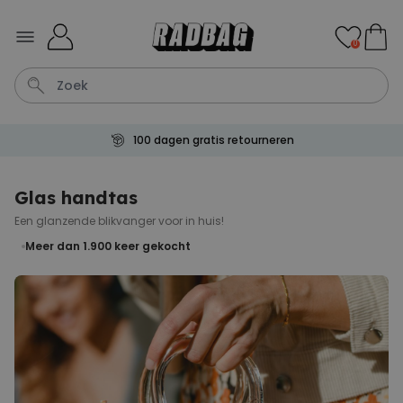
Ga naar de inhoud
0
100 dagen gratis retourneren
Wijnglas
Aperol
Lamp
Mok
Aperol Spritz
Glas handtas
Een glanzende blikvanger voor in huis!
Personaliseerbaar
Gepersonaliseerde
Meer dan 1.900
keer gekocht
champagne coupe met tekst
Meer dan
2.000
keer
24,99 €
gekocht
Personaliseerbaar
Gepersonaliseerde handdoek
maritiem met tekst
Meer dan
1.900
keer
34,99 €
gekocht