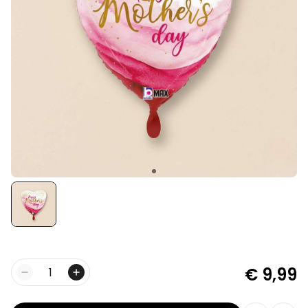
Personaliseerbaar
Gepersonaliseerde boxershort
met rits ontwerp
Meer dan
700
keer
29,99 €
gekocht
Polaroid-look
Gepersonaliseerde
Geurhanger set van 2
Meer dan
13.900
keer
19,99 €
gekocht
Personaliseerbaar
Gepersonaliseerd houten blok
waar het begon
Meer dan
1.900
keer
24,99 €
gekocht
€ 9,99
Aantal