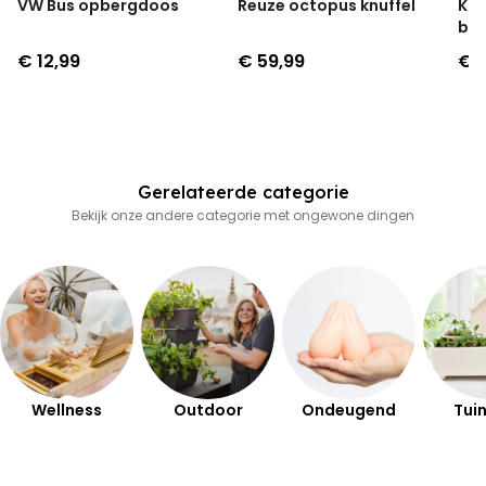
VW Bus opbergdoos
Reuze octopus knuffel
Kur
bl
€ 12,99
€ 59,99
€ 
Gerelateerde categorie
Bekijk onze andere categorie met ongewone dingen
Wellness
Outdoor
Ondeugend
Tuin