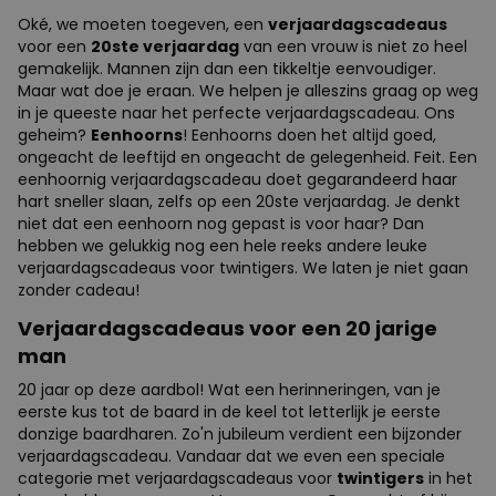
Oké, we moeten toegeven, een
verjaardagscadeaus
voor een
20ste verjaardag
van een vrouw is niet zo heel
gemakelijk. Mannen zijn dan een tikkeltje eenvoudiger.
Maar wat doe je eraan. We helpen je alleszins graag op weg
in je queeste naar het perfecte verjaardagscadeau. Ons
geheim?
Eenhoorns
! Eenhoorns doen het altijd goed,
ongeacht de leeftijd en ongeacht de gelegenheid. Feit. Een
eenhoornig verjaardagscadeau doet gegarandeerd haar
hart sneller slaan, zelfs op een 20ste verjaardag. Je denkt
niet dat een eenhoorn nog gepast is voor haar? Dan
hebben we gelukkig nog een hele reeks andere leuke
verjaardagscadeaus voor twintigers. We laten je niet gaan
zonder cadeau!
Verjaardagscadeaus voor een 20 jarige
man
20 jaar op deze aardbol! Wat een herinneringen, van je
eerste kus tot de baard in de keel tot letterlijk je eerste
donzige baardharen. Zo'n jubileum verdient een bijzonder
verjaardagscadeau. Vandaar dat we even een speciale
categorie met verjaardagscadeaus voor
twintigers
in het