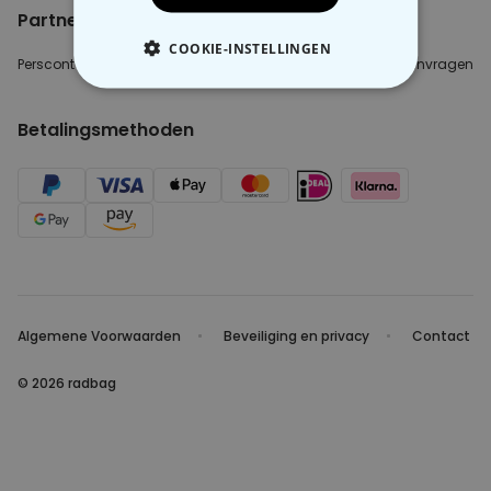
Partnerinfo
COOKIE-INSTELLINGEN
Perscontact
Blogger/Youtuber
B2B aanvragen
NOODZAKELIJK
Betalingsmethoden
PERFORMANCE
MARKETING
OVERIGE
Algemene Voorwaarden
Beveiliging en privacy
Contact
© 2026 radbag