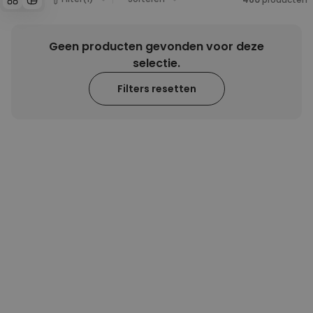
Personaliseerbaar
Gepersonaliseerde boxershort
Geen producten gevonden voor deze
met gezicht en tekst
Meer dan
selectie.
11.600
keer
29,99 €
gekocht
Filters resetten
Personaliseerbaar
Gepersonaliseerde boxershort
met rits ontwerp
Meer dan
700
keer
29,99 €
gekocht
Polaroid-look
Gepersonaliseerde
Geurhanger set van 2
Meer dan
13.900
keer
19,99 €
gekocht