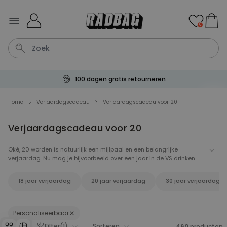
Ga naar de inhoud
0
100 dagen gratis retourneren
Kaart
Tas
Sleutel
Lamp
Mok
Home
Verjaardagscadeau
Verjaardagscadeau voor 20
Verjaardagscadeau voor 20
Personaliseerbaar
Gepersonaliseerde
champagne coupe met tekst
Oké, 20 worden is natuurlijk een mijlpaal en een belangrijke
Meer dan
verjaardag. Nu mag je bijvoorbeeld over een jaar in de VS drinken.
2.000
keer
24,99 €
gekocht
Whoehoe! Natuurlijk heeft Radbag voor deze speciale gelegenheid
allerlei leuke verjaardagscadeaus even op een rijtje gezet. Van
18 jaar verjaardag
20 jaar verjaardag
30 jaar verjaardag
bierbrouwset tot lichtgevende eenhoorn pantoffels. Want je bent
Personaliseerbaar
nooit te oud voor eenhoorn pantoffels. Hier vindt je gegarandeerd
Aperol Spritz Glas met Naam
het perfecte verjaardagscadeau.
Gegraveerd
Meer dan
Personaliseerbaar
19.400
keer
16,99 €
gekocht
Filter
(
1
)
Sorteren
460
producten