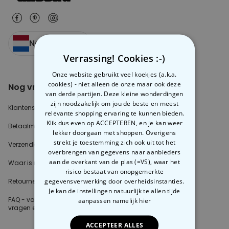
Nederland
Verrassing! Cookies :-)
Onze website gebruikt veel koekjes (a.k.a.
cookies) - niet alleen de onze maar ook deze
Nog vragen?
Over radbag
van derde partijen. Deze kleine wonderdingen
zijn noodzakelijk om jou de beste en meest
Klantenservice
Ons Team
relevante shopping ervaring te kunnen bieden.
Klik dus even op ACCEPTEREN, en je kan weer
Betaalmethoden?
Blog
lekker doorgaan met shoppen. Overigens
strekt je toestemming zich ook uit tot het
Verzendkosten?
Cookie instellingen
overbrengen van gegevens naar aanbieders
aan de overkant van de plas (=VS), waar het
Waar is mijn bestelling?
risico bestaat van onopgemerkte
gegevensverwerking door overheidsinstanties.
Retourneren?
Je kan de instellingen natuurlijk te allen tijde
FAQ - voor de
meest gestelde
aanpassen
namelijk hier
vragen
en antwoorden
ACCEPTEER ALLES