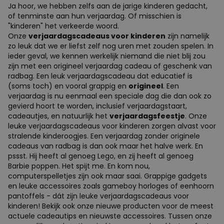
Ja hoor, we hebben zelfs aan de jarige kinderen gedacht,
of tenminste aan hun verjaardag. Of misschien is
"kinderen" het verkeerde woord.
Onze
verjaardagscadeaus voor kinderen
zijn namelijk
zo leuk dat we er liefst zelf nog uren met zouden spelen. In
ieder geval, we kennen werkelijk niemand die niet blij zou
zijn met een origineel verjaardag cadeau of geschenk van
radbag. Een leuk verjaardagscadeau dat educatief is
(soms toch) en vooral grappig en
origineel
. Een
verjaardag is nu eenmaal een speciale dag die dan ook zo
gevierd hoort te worden, inclusief verjaardagstaart,
cadeautjes, en natuurlijk het
verjaardagsfeestje
. Onze
leuke verjaardagscadeaus voor kinderen zorgen alvast voor
stralende kinderoogjes. Een verjaardag zonder originele
cadeaus van radbag is dan ook maar het halve werk. En
pssst. Hij heeft al genoeg Lego, en zij heeft al genoeg
Barbie poppen. Het spijt me. En kom nou,
computerspelletjes zijn ook maar saai. Grappige gadgets
en leuke accessoires zoals gameboy horloges of eenhoorn
pantoffels - dát zijn leuke verjaardagscadeaus voor
kinderen! Bekijk ook onze nieuwe producten voor de meest
actuele cadeautips en nieuwste accessoires. Tussen onze