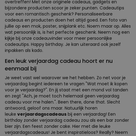
overtreffen! Met onze originele cadeaus, gadgets en
bijzondere producten scoor je zeker punten. Cadeautips
voor een romantisch geschenk? Personaliseerbare
cadeaus en producten doen het altijd goed. Een foto van
jullie op een mok, poster, snijplank etc. Noem maar op. Alles
wat persoonlijk is, is het perfecte geschenk. Neem nog een
kijkje bij onze cadeauvinder voor meer persoonlijke
cadeautips. Happy birthday. Je kan uiteraard ook jezelf
inpakken als kado.
Een leuk verjaardag cadeau hoort er nu
eenmaal bij
Je weet vast wel waarover we het hebben. Zo net voor je
verjaardag begint iedereen te vragen "Wat moet ik kopen
voor je verjaardag?". En jij staat met een mond vol tanden
en zegt "Ach, je moet toch helemaal geen verjaardag
cadeau voor me halen.". Been there, done that. Slecht
antwoord, geloof ons maar. Natuurlijk horen
leuke
verjaardagscadeaus
bij een verjaardag! Een
birthday zonder verjaardag cadeau zou als een bar zonder
bier zijn. Een feest zonder cake. Hier met die leuke
verjaardagscadeaus! Je bent inspiratieloos? Really? Neem