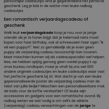
persoonlijke cadeautips vind je gegarandeerd het perfecte
geschenk. Leg je kids in de watter met leuke radbag
cadeautjes.
Een romantisch verjaardagscadeau of
geschenk
Welk leuk
verjaardagskado
koop je nou voor je jarige
vriendin als je te horen krijgt dat je helemaal niets moet
kopen voor haar birthday, ook al schreeuwen haar ogen "Ik
wil een puppy!!!". Niet zo gemakkelijk als je even geen
puppy als verjaardag cadeau tevoorschijn kan toveren.
Maar misschien kunnen wij als cadeauspecialist wel helpen.
Nee, we hebben spijtig genoeg geen roedel puppy's op
onze bureau rondlopen, maar je vindt bij ons wel 1001
andere originele cadeautjes en leuke cadeautips waar vast
het perfecte geschenk bij zit. Wat dacht je van een leuke
gepersonaliseerde poster als verjaardag cadeau met de
tekst van jullie liedje? Misschien een personaliseerbare mok
als kado voor de koffie verslaafde? Of leuke wijn
accessoires en gadgets voor een romantische avond. Bij
radbag weten we wat nodig is om zelfs de wildste
(verjaardag) cadeau verwachtingen van de
jarige
te