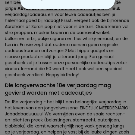
Een beetje verfijnder, gesofisticeerder... Maar vooral, de
jarige
Abraham
of
Sara
verdient een origineel en leuk
NOODZAKELIJK
verjaardagscadeau, en voor leuke cadeautjes ben je
helemaal goed bij radbag! Pssst, vergeet ook de bijhorende
PERFORMANCE
Abraham of Sarah pop niet voor in de tuin. Oude kleren vol
stro proppen, masker kopen in de carnaval winkel,
ballonnen erbij, pakje cigaren en fles whisky ernaast, en de
MARKETING
OVERIGE
tuin in. En wie zegt dat oudere mensen geen originele
cadeaus kunnen ontvangen? Met hippe gadgets en
nieuwe producten blijf je uiteraard jong. Een geniaal
geschenk zal je tussen onze persoonlijke cadeautips zeker
vinden. Iemand die 50 wordt heeft ook wel een speciaal
geschenk verdient. Happy birthday!
Die langverwachte 18e verjaardag mag
gevierd worden met cadeautjes
De 18e verjaardag - het blijft een belangrijke verjaardag in
het leven van een jongvolwassene. EINDELIJK MEERDERJARIG!
Jabadabaduuuuu! We vermijden even de saaie rechten-
en-plichten preek (belastingen, stemrecht, autorijden,
blablabla) die komt waarschijnlijk nog vaak genoeg langs
op je verjaardag, en helpen je vast bij de leuke dingen zoals