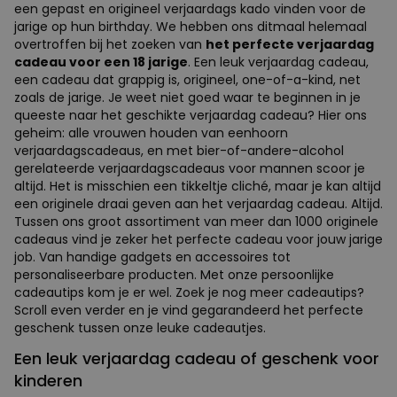
een gepast en origineel verjaardags kado vinden voor de
jarige op hun birthday. We hebben ons ditmaal helemaal
overtroffen bij het zoeken van
het perfecte verjaardag
cadeau voor een 18 jarige
. Een leuk verjaardag cadeau,
een cadeau dat grappig is, origineel, one-of-a-kind, net
zoals de jarige. Je weet niet goed waar te beginnen in je
queeste naar het geschikte verjaardag cadeau? Hier ons
geheim: alle vrouwen houden van eenhoorn
verjaardagscadeaus, en met bier-of-andere-alcohol
gerelateerde verjaardagscadeaus voor mannen scoor je
altijd. Het is misschien een tikkeltje cliché, maar je kan altijd
een originele draai geven aan het verjaardag cadeau. Altijd.
Tussen ons groot assortiment van meer dan 1000 originele
cadeaus vind je zeker het perfecte cadeau voor jouw jarige
job. Van handige gadgets en accessoires tot
personaliseerbare producten. Met onze persoonlijke
cadeautips kom je er wel. Zoek je nog meer cadeautips?
Scroll even verder en je vind gegarandeerd het perfecte
geschenk tussen onze leuke cadeautjes.
Een leuk verjaardag cadeau of geschenk voor
kinderen