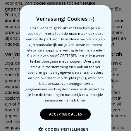
voor ons. Van
coole gadgets
tot een
leuke
gepersonaliseerde poster
voor de jarige. Voor een 18e,
20ste, 30ste, 40ste verjaardag of een 50ste
Verrassing! Cookies :-)
Abraham/Sarah verjaardag, bij ons kan je vast je slag slaan
voor een leuk verjaardagscadeau. Neem een kijkje tussen
Onze website gebruikt veel koekjes (a.k.a.
onze persoonlijke cadeautips voor het perfecte geschenk.
cookies) - niet alleen de onze maar ook deze
Bij ons vind je meer dan 1000 originele cadeaus, gadgets en
van derde partijen. Deze kleine wonderdingen
cadeautjes voor een vriendelijke prijs. Happy birthday!
zijn noodzakelijk om jou de beste en meest
relevante shopping ervaring te kunnen bieden.
Verjaardag 50 jaar, ofwel Abraham en Sarah
Klik dus even op ACCEPTEREN, en je kan weer
lekker doorgaan met shoppen. Overigens
Jaja, de beruchte 50ste verjaardag. Men is ondertussen al
strekt je toestemming zich ook uit tot het
over de fleur van zijn of haar leven, het inmiddels grijze
overbrengen van gegevens naar aanbieders
haar dunt nog wat verder uit, en elke ochtend wordt het
aan de overkant van de plas (=VS), waar het
gevecht tegen de zwaartekracht moeilijker en moeilijker
risico bestaat van onopgemerkte
wanneer men uit bed strompelt. Oud worden is geen
gegevensverwerking door overheidsinstanties.
cadeau. Hoewel. Zoveel erger is het nu ook weer niet ten
Je kan de instellingen natuurlijk te allen tijde
opzichte van de 49ste birthday. En men is op een punt in
aanpassen
namelijk hier
zijn of haar leven dat men eindelijk kan doen wat men wil
doen. Best leuk, toch? Oké, laten we die verjaardag even
ACCEPTEER ALLES
gepast vieren. Een halve eeuw op deze aardbol overleven is
niet niets! Leuke verjaardagscadeaus voor een 50ste
verjaardag horen dan ook net dat tikkeltje specialer te zijn.
COOKIE-INSTELLINGEN