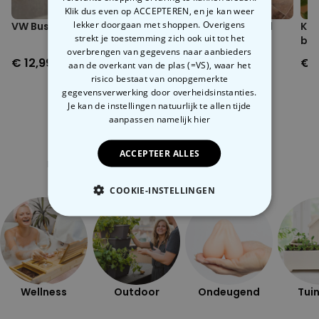
Klik dus even op ACCEPTEREN, en je kan weer
lekker doorgaan met shoppen. Overigens
VW Bus opbergdoos
Reuze octopus knuffel
Kur
strekt je toestemming zich ook uit tot het
bl
overbrengen van gegevens naar aanbieders
€ 12,99
€ 59,99
€ 
aan de overkant van de plas (=VS), waar het
risico bestaat van onopgemerkte
gegevensverwerking door overheidsinstanties.
Je kan de instellingen natuurlijk te allen tijde
aanpassen
namelijk hier
Gerelateerde categorie
ACCEPTEER ALLES
Bekijk onze andere categorie met ongewone dingen
COOKIE-INSTELLINGEN
NOODZAKELIJK
PERFORMANCE
MARKETING
OVERIGE
Wellness
Outdoor
Ondeugend
Tuin