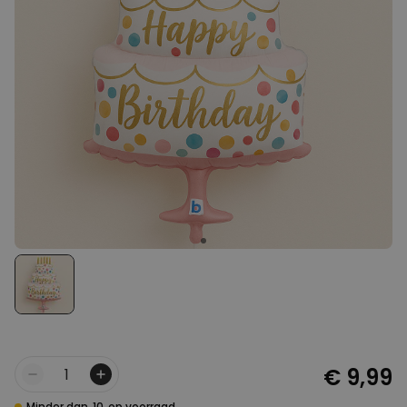
Personaliseerbaar
Gepersonaliseerde boxershort
met rits ontwerp
Meer dan
700
keer
29,99 €
gekocht
Polaroid-look
Gepersonaliseerde
Geurhanger set van 2
Meer dan
13.900
keer
19,99 €
gekocht
Personaliseerbaar
Gepersonaliseerd houten blok
waar het begon
Meer dan
1.900
keer
24,99 €
gekocht
€ 9,99
Aantal
Minder dan
10
op voorraad