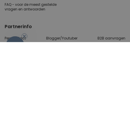
FAQ - voor de
meest gestelde
vragen
en antwoorden
Partnerinfo
Perscontact
Blogger/Youtuber
B2B aanvragen
-10%
Betalingsmethoden
Algemene Voorwaarden
Beveiliging en privacy
Contact
© 2026 radbag