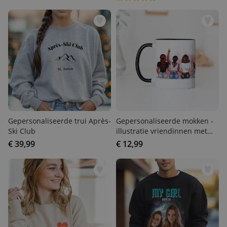
Gepersonaliseerde trui
Gepersonaliseerde mokken
Après-Ski Club
- illustratie vriendinnen met
tekst
€ 39,99
€ 12,99