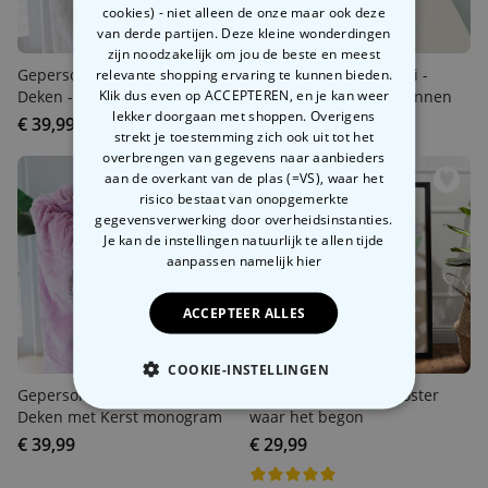
cookies) - niet alleen de onze maar ook deze
van derde partijen. Deze kleine wonderdingen
zijn noodzakelijk om jou de beste en meest
Gepersonaliseerde Hoodie
relevante shopping ervaring te kunnen bieden.
Gepersonaliseerde trui -
Klik dus even op ACCEPTEREN, en je kan weer
Deken - illustratie twee
illustratie twee vriendinnen
lekker doorgaan met shoppen. Overigens
vriendinnen
€ 39,99
€ 39,99
strekt je toestemming zich ook uit tot het
overbrengen van gegevens naar aanbieders
aan de overkant van de plas (=VS), waar het
risico bestaat van onopgemerkte
gegevensverwerking door overheidsinstanties.
Je kan de instellingen natuurlijk te allen tijde
aanpassen
namelijk hier
ACCEPTEER ALLES
COOKIE-INSTELLINGEN
Gepersonaliseerde Hoodie
Gepersonaliseerde poster
Deken met Kerst
waar het begon
NOODZAKELIJK
monogram
€ 39,99
€ 29,99
PERFORMANCE