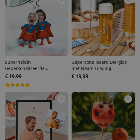
Superheldin
Gepersonaliseerd Bierglas
Gepersonaliseerde
met Naam Loading
Geurhanger met Gezicht
€ 19,99
€ 19,99
set van 2