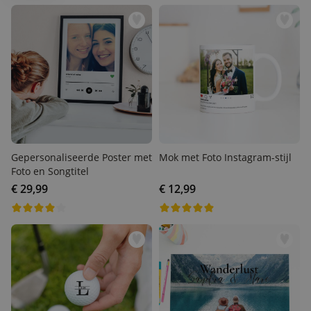
Personaliseerbaar
Gepersonaliseerde boxershort
met gezicht en tekst
Meer dan
11.600
keer
29,99 €
gekocht
Polaroid-look
Gepersonaliseerde
Geurhanger set van 2
Meer dan
13.900
keer
19,99 €
gekocht
Gepersonaliseerde Poster
Mok met Foto Instagram-
met Foto en Songtitel
stijl
Personaliseerbaar
Gepersonaliseerd houten blok
€ 29,99
€ 12,99
waar het begon
Meer dan
1.900
keer
24,99 €
gekocht