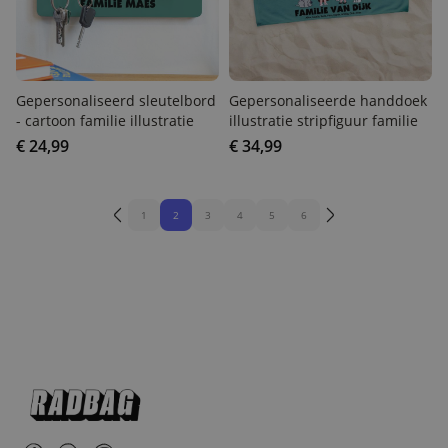
Gepersonaliseerd
Gepersonaliseerde
sleutelbord - cartoon
handdoek illustratie
familie illustratie
stripfiguur familie
€ 24,99
€ 34,99
1
2
3
4
5
6