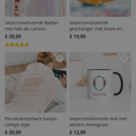
Gepersonaliseerde Badjas
Gepersonaliseerde
met Foto als cartoon
geurhanger met drank en
tekst set van 2
€ 39,99
€ 19,99
Personaliseerbare badjas
Gepersonaliseerde mok
college style
met winters monogram
€ 39,99
€ 12,99