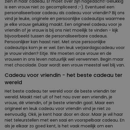
zien in haar cadeau. Er moet over zijn nagedacht! Gelukkig
is een vrouw niet zo gecompliceerd ;-). Eventueel een
personaliseerbaar cadeau als cadeau voor vriendin? Bij ons
vind je leuke, originele en persoonlijke cadeautips waarmee
je elke vrouw gelukkig
maakt
.
Een origineel cadeau voor je
vriendin of je vrouw is bij ons niet moeilijk te vinden - kijk
bijvoorbeeld tussen de personaliseerbare cadeaus.
Persoonlijker kan haast niet. Met onze persoonlijke
cadeautips kom je er wel. Een leuk verjaardagscadeau voor
je vrouw vinden? Eitje. We moeten onze vrouw en de
vrouwen in ons leven natuurlijk wel verwennen. Begin maar
met chocolade. Daar wordt een vrouw meestal wel blij van.
Cadeau voor vriendin - het beste cadeau ter
wereld
Het beste cadeau ter wereld voor de beste vriendin ter
wereld. Maakt niet uit of het nou over een vriendin, je
vrouw, dé vriendin, of je beste vriendin gaat. Maar een
origineel en leuk cadeau voor vriendin vind je niet zo
eenvoudig. Oké, je kent haar door en door. Maar je wil haar
niet teleurstellen met een saai en voorspelbaar cadeau. En
als je elkaar zo goed kent, is het vaak moeilijk om een