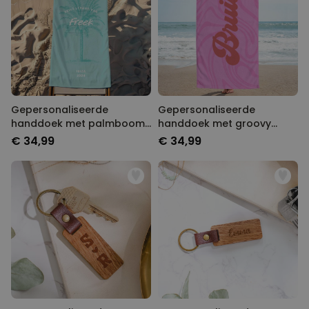
Gepersonaliseerde
Gepersonaliseerde
handdoek met palmboom
handdoek met groovy
en tekst
achtergrond en tekst
€ 34,99
€ 34,99