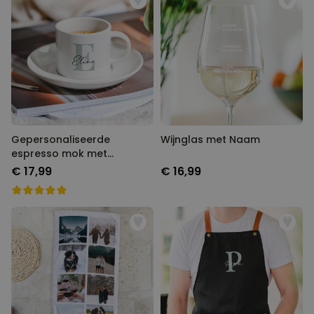
Gepersonaliseerde
Wijnglas met Naam
espresso mok met
monogram
€ 17,99
€ 16,99