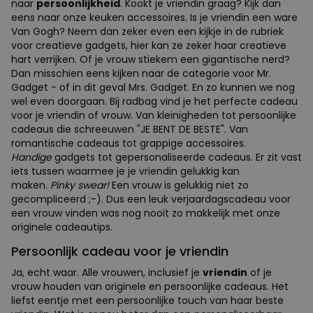
naar
persoonlijkheid
. Kookt je vriendin graag? Kijk dan
eens naar onze keuken accessoires. Is je vriendin een ware
Van Gogh? Neem dan zeker even een kijkje in de rubriek
voor creatieve gadgets, hier kan ze zeker haar creatieve
hart verrijken. Of je vrouw stiekem een gigantische nerd?
Dan misschien eens kijken naar de categorie voor Mr.
Gadget - of in dit geval Mrs. Gadget. En zo kunnen we nog
wel even doorgaan. Bij radbag vind je het perfecte cadeau
voor je vriendin of vrouw. Van kleinigheden tot persoonlijke
cadeaus die schreeuwen "JE BENT DE BESTE". Van
romantische cadeaus tot grappige accessoires.
Handige
gadgets tot gepersonaliseerde cadeaus. Er zit vast
iets tussen waarmee je je vriendin gelukkig kan
maken.
Pinky swear!
Een vrouw is gelukkig niet zo
gecompliceerd ;-). Dus een leuk verjaardagscadeau voor
een vrouw vinden was nog nooit zo makkelijk met onze
originele cadeautips.
Persoonlijk cadeau voor je vriendin
Ja, echt waar. Alle vrouwen, inclusief je
vriendin
of je
vrouw houden van originele en persoonlijke cadeaus. Het
liefst eentje met een persoonlijke touch van haar beste