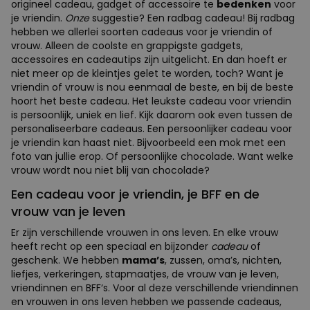
origineel cadeau, gadget of accessoire te
bedenken
voor
je vriendin.
Onze
suggestie? Een radbag cadeau! Bij radbag
hebben we allerlei soorten cadeaus voor je vriendin of
vrouw. Alleen de coolste en grappigste gadgets,
accessoires en cadeautips zijn uitgelicht. En dan hoeft er
niet meer op de kleintjes gelet te worden, toch? Want je
vriendin of vrouw is nou eenmaal de beste, en bij de beste
hoort het beste cadeau. Het leukste cadeau voor vriendin
is persoonlijk, uniek en lief. Kijk daarom ook even tussen de
personaliseerbare cadeaus. Een persoonlijker cadeau voor
je vriendin kan haast niet. Bijvoorbeeld een mok met een
foto van jullie erop. Of persoonlijke chocolade. Want welke
vrouw wordt nou niet blij van chocolade?
Een cadeau voor je vriendin, je BFF en de
vrouw van je leven
Er zijn verschillende vrouwen in ons leven. En elke vrouw
heeft recht op een speciaal en bijzonder
cadeau
of
geschenk. We hebben
mama’s
, zussen, oma’s, nichten,
liefjes, verkeringen, stapmaatjes, de vrouw van je leven,
vriendinnen en BFF‘s. Voor al deze verschillende vriendinnen
en vrouwen in ons leven hebben we passende cadeaus,