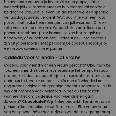
belangrijkste vrouw in je leven. Oké nee grapje, dat is
waarschijnlijk je mama. Maar ze is in iedergeval een hele
belangrijke vrouw in je leven. En die heeft wel een speciaal
verjaardagscadeau verdient. Wat dacht je van een foto
poster met leuke herinneringen van jullie samen. Of een
foto van jullie op een mok. Of een foto van jullie op een
personaliseerbaar glitter kussen. Je kan het zo gek niet
bedenken, of wij hebben het. Cadeautips? Foto cadeaus
zijn altijd persoonlijk. Met persoonlijke cadeaus scoor je bij
een vrouw sowieso meer punten.
Cadeau voor vriendin - of vrouw
Cadeau voor vriendin of een vrouw gezocht? Oké,
truth be
told
, een vriendin hoeft niet meteen je lief te zijn. Het zou
dus erg kort door de bocht zijn om hier louter romantische
cadeaus te tonen - en pssst, zelfs aan dé vriendin kan je
nog steeds originele en grappige cadeaus schenken. Feit is
wel dat mannen vaak helemaal in het duister tasten
wanneer het om
cadeaus
voor vriendinnen gaat.
Juwelen?
Chocolade?
Wijn? Nee bedankt. Tenzij het onze
persoonlijke chocolade met foto erop is. Elke vrouw houdt
van het gevoel
bijzonder
te zijn en wilt dat ook graag terug