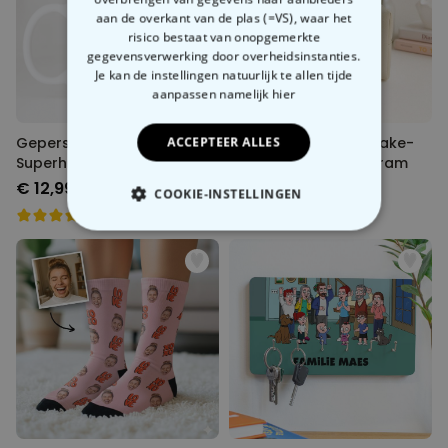
aan de overkant van de plas (=VS), waar het
risico bestaat van onopgemerkte
gegevensverwerking door overheidsinstanties.
Je kan de instellingen natuurlijk te allen tijde
aanpassen
namelijk hier
Gepersonaliseerde
Gepersonaliseerd make-
ACCEPTEER ALLES
Superhelden Mok met Foto
up tasje met monogram
Gezicht
€ 12,99
€ 19,99
COOKIE-INSTELLINGEN
NOODZAKELIJK
PERFORMANCE
MARKETING
OVERIGE