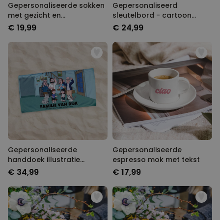
Gepersonaliseerde sokken
Gepersonaliseerd
met gezicht en
sleutelbord - cartoon
verschillende designs
familie illustratie
€ 19,99
€ 24,99
Gepersonaliseerde
Gepersonaliseerde
handdoek illustratie
espresso mok met tekst
stripfiguur familie
€ 34,99
€ 17,99