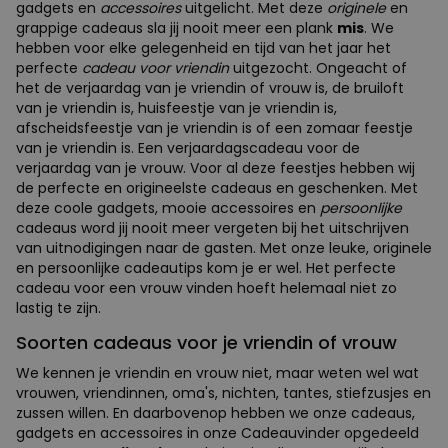
gadgets en
accessoires
uitgelicht. Met deze
originele
en
grappige cadeaus sla jij nooit meer een plank
mis
. We
hebben voor elke gelegenheid en tijd van het jaar het
perfecte
cadeau voor vriendin
uitgezocht. Ongeacht of
het de verjaardag van je vriendin of vrouw is, de bruiloft
van je vriendin is, huisfeestje van je vriendin is,
afscheidsfeestje van je vriendin is of een zomaar feestje
van je vriendin is. Een verjaardagscadeau voor de
verjaardag van je vrouw. Voor al deze feestjes hebben wij
de perfecte en origineelste cadeaus en geschenken. Met
deze coole gadgets, mooie accessoires en
persoonlijke
cadeaus word jij nooit meer vergeten bij het uitschrijven
van uitnodigingen naar de gasten. Met onze leuke, originele
en persoonlijke cadeautips kom je er wel. Het perfecte
cadeau voor een vrouw vinden hoeft helemaal niet zo
lastig te zijn.
Soorten cadeaus voor je vriendin of vrouw
We kennen je vriendin en vrouw niet, maar weten wel wat
vrouwen, vriendinnen, oma's, nichten, tantes, stiefzusjes en
zussen willen. En daarbovenop hebben we onze cadeaus,
gadgets en accessoires in onze Cadeauvinder opgedeeld