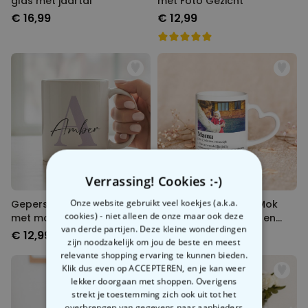
glas met jaartal
met Foto Gezicht
€ 16,99
€ 12,99
Verrassing! Cookies :-)
Onze website gebruikt veel koekjes (a.k.a.
Gepersonaliseerde mok
Gepersonaliseerde Mok
cookies) - niet alleen de onze maar ook deze
met monogram
met Foto en Definitie en
van derde partijen. Deze kleine wonderdingen
Hart-handvat
€ 12,99
€ 12,99
zijn noodzakelijk om jou de beste en meest
relevante shopping ervaring te kunnen bieden.
Klik dus even op ACCEPTEREN, en je kan weer
lekker doorgaan met shoppen. Overigens
strekt je toestemming zich ook uit tot het
overbrengen van gegevens naar aanbieders