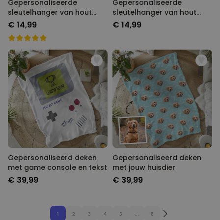
Gepersonaliseerde
Gepersonaliseerde
sleutelhanger van hout
sleutelhanger van hout
met symbolen
met naam
€ 14,99
€ 14,99
Gepersonaliseerd deken
Gepersonaliseerd deken
met game console en tekst
met jouw huisdier
€ 39,99
€ 39,99
1
2
3
4
5
...
8