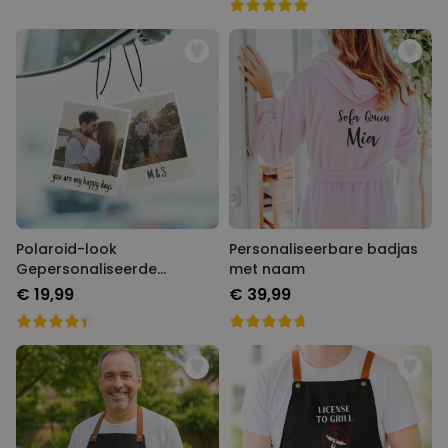
Polaroid-look
Personaliseerbare badjas
Gepersonaliseerde
met naam
Geurhanger set van 2
€ 19,99
€ 39,99