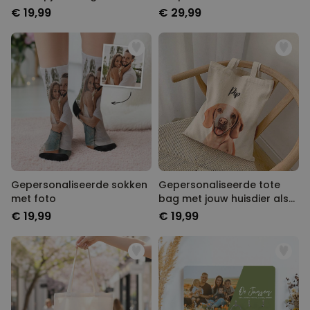
van twee
€ 19,99
€ 29,99
Gepersonaliseerde sokken
Gepersonaliseerde tote
met foto
bag met jouw huisdier als
comic
€ 19,99
€ 19,99