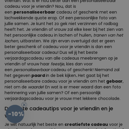
vriendin. Wat is er nou beter dan een personaliseerbaar
cadeau voor je vriendin? Nou, dat is
een
personaliseerbaar
cadeau of geschenk met een
lachwekkende quote erop. Of een persoonlijke foto van
jullie samen. Je kunt het zo gek niet verzinnen of radbag
heeft het. Je vriendin of vrouw zal elke keer bij het zien van
het persoonlijke cadeau in lachen of huilen,
tranen van het
lachen
, uitbarsten. We zijn ervan overtuigd dat er geen
beter geschenk of cadeau voor je vriendin is dan een
personaliseerbaar cadeau! Dus wil jij het beste
verjaardagscadeau van alle cadeaus meebrengen op je
vriendin of vrouw haar
feestje
, kies dan voor
een
personaliseerbaar
cadeau of geschenk! Niemand zal
het gegeven
paard
in de bek kijken
.
Het gaat bij het
personaliseerbare cadeau voor je vriendin om het
gebaar
,
niet om de
waarde
! En wat is er meer waard dan een foto
herinnering van jullie samen? Of een persoonlijk
verjaardagscadeau voor je vrouw met lekkere chocolade.
De beste cadeautips voor je vriendin en je
-10%
vrouw
Je wilt natuurlijk het beste en
creatiefste cadeau
voor je