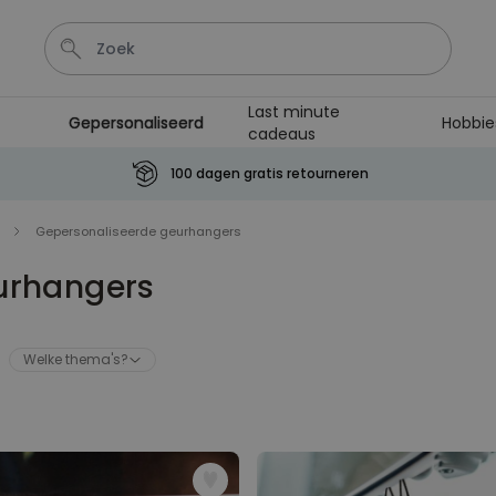
Last minute
Gepersonaliseerd
Hobbie
cadeaus
Sleutel
Hout
Lamp
Tas
Mok
100 dagen gratis retourneren
Personaliseerbaar
Gepersonaliseerde geurhangers
Aperol Spritz Glas met Naam
Gegraveerd
urhangers
Meer dan
19.400
keer
16,99 €
gekocht
Welke thema's?
Personaliseerbaar
Gepersonaliseerde boxershort
met gezicht en tekst
Meer dan
11.600
keer
29,99 €
gekocht
Personaliseerbaar