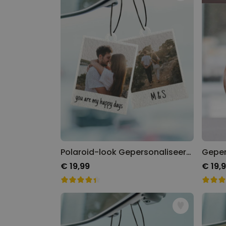
Polaroid-look Gepersonaliseerde Geurhanger set van 2
€ 19,99
€ 19,