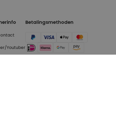
nerinfo
Betalingsmethoden
contact
ger/Youtuber
aanvragen