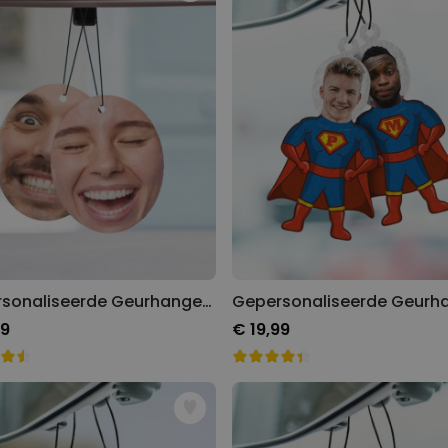
Gepersonaliseerde boxershort
met rits ontwerp
Meer dan
700
keer
29,99 €
gekocht
Polaroid-look
Gepersonaliseerde
Geurhanger set van 2
Meer dan
13.900
keer
19,99 €
gekocht
Personaliseerbaar
Gepersonaliseerd houten blok
waar het begon
Meer dan
Gepersonaliseerde Geurhanger met Gezicht set van 2
1.900
keer
24,99 €
gekocht
99
€ 19,99