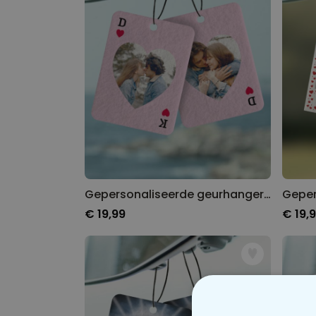
Gepersonaliseerde geurhanger harten kaart met foto set van 2
€ 19,99
€ 19,