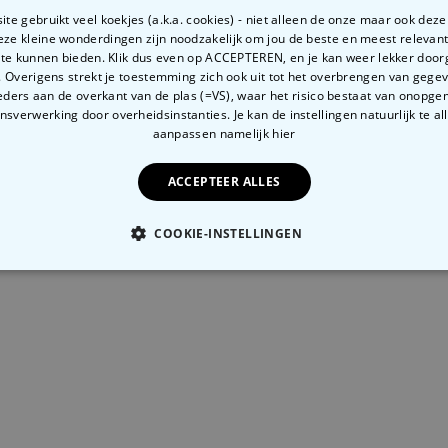
te gebruikt veel koekjes (a.k.a. cookies) - niet alleen de onze maar ook dez
Deze kleine wonderdingen zijn noodzakelijk om jou de beste en meest relevan
 te kunnen bieden. Klik dus even op ACCEPTEREN, en je kan weer lekker doo
 Overigens strekt je toestemming zich ook uit tot het overbrengen van gege
ders aan de overkant van de plas (=VS), waar het risico bestaat van onopg
sverwerking door overheidsinstanties. Je kan de instellingen natuurlijk te all
aanpassen
namelijk hier
ACCEPTEER ALLES
Gepersonaliseerde geurhanger Oktoberfest set van 2
COOKIE-INSTELLINGEN
99
€ 19,99
OODZAKELIJK
PERFORMANCE
MARKETING
O