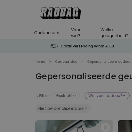
Ga naar de inhoud
Voor
Welke
Cadeausets
wie?
gelegenheid?
Gratis verzending vanaf € 60
Home
Cadeau idee
Gepersonaliseerd cadeau
Gepersonaliseerde ge
Filter:
Geslacht
Wat voor cadeau?
Niet personaliseerbaar