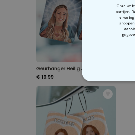
Onze websi
partijen. 
ervaring
shoppen.
aanbie
gegeven
Geurhanger Heilig Jezelf met Gezicht Gepersonaliseerd set van 2
€ 19,99
€ 19,
N