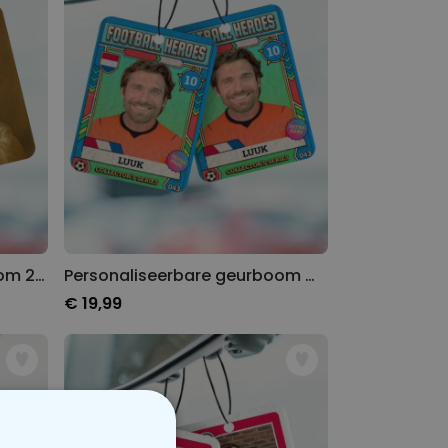
Personaliseerbare geurboom 2-delige set Aperol-design met gezicht
Personaliseerbare geurboom WK-verzamelsticker met foto
€ 19,99