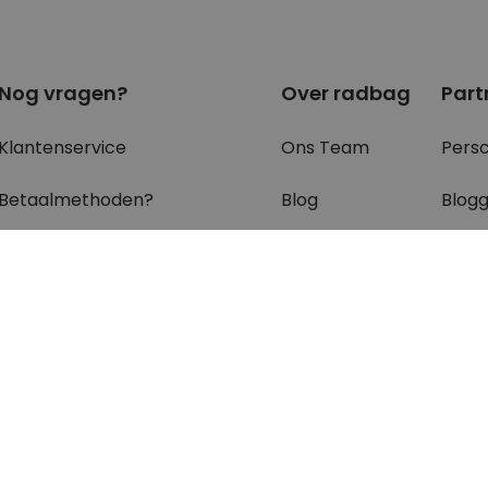
Nog vragen?
Over radbag
Part
Klantenservice
Ons Team
Pers
Betaalmethoden?
Blog
Blog
Verzendkosten?
Cookie instellingen
B2B 
Waar is mijn bestelling?
Retourneren?
FAQ - voor de
meest gestelde
vragen
en antwoorden