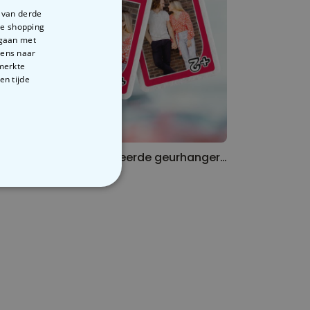
e van derde
te shopping
rgaan met
vens naar
emerkte
en tijde
Gepersonaliseerde geurhanger met drank en tekst set van 2
Gepersonaliseerde geurhanger speelkaart met foto set van 2
€ 19,99
VERIGE