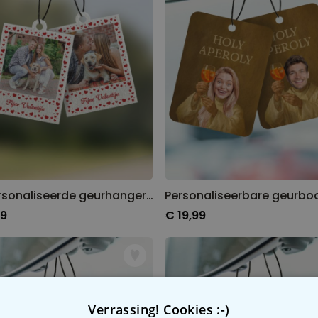
Gepersonaliseerde geurhanger in polaroid-look met hartjes set van 2
99
€ 19,99
Verrassing! Cookies :-)