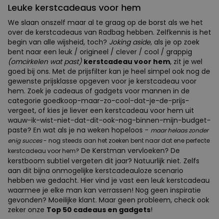
Leuke kerstcadeaus voor hem
We slaan onszelf maar al te graag op de borst als we het
over de kerstcadeaus van Radbag hebben. Zelfkennis is het
begin van alle wijsheid, toch?
Joking aside
, als je op zoek
bent naar een leuk / origineel / clever / cool / grappig
(omcirkelen wat past)
kerstcadeau voor hem
, zit je wel
goed bij ons. Met de prijsfilter kan je heel simpel ook nog de
gewenste prijsklasse opgeven voor je kerstcadeau voor
hem. Zoek je cadeaus of gadgets voor mannen in de
categorie goedkoop-maar-zo-cool-dat-je-de-prijs-
vergeet, of kies je liever een kerstcadeau voor hem uit
wauw-ik-wist-niet-dat-dit-ook-nog-binnen-mijn-budget-
paste? En wat als je na weken hopeloos -
maar helaas zonder
enig succes
- nog steeds aan het zoeken bent naar dat ene perfecte
De Kerstman vervloeken? De
kerstcadeau voor hem?
kerstboom subtiel vergeten dit jaar? Natuurlijk niet. Zelfs
aan dit bijna onmogelijke kerstcadeauloze scenario
hebben we gedacht. Hier vind je vast een leuk kerstcadeau
waarmee je elke man kan verrassen! Nog geen inspiratie
gevonden? Moeilijke klant. Maar geen probleem, check ook
zeker onze
Top 50 cadeaus en gadgets
!