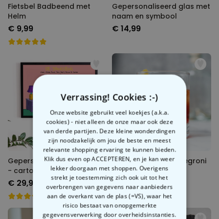
Fietsbel Badbeend met
Gepersonaliseerd glas met
Helm
naam en symbool
€ 9,99
€ 14,99
Verrassing! Cookies :-)
Onze website gebruikt veel koekjes (a.k.a.
cookies) - niet alleen de onze maar ook deze
van derde partijen. Deze kleine wonderdingen
zijn noodzakelijk om jou de beste en meest
relevante shopping ervaring te kunnen bieden.
Klik dus even op ACCEPTEREN, en je kan weer
Gepersonaliseerde poster
Gepersonaliseerd Negroni
lekker doorgaan met shoppen. Overigens
- cartoon familie illustratie
glas
strekt je toestemming zich ook uit tot het
€ 29,99
€ 14,99
overbrengen van gegevens naar aanbieders
aan de overkant van de plas (=VS), waar het
risico bestaat van onopgemerkte
gegevensverwerking door overheidsinstanties.