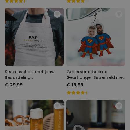
Keukenschort met jouw
Gepersonaliseerde
Beoordeling
Geurhanger Superheld met
Gepersonaliseerd
Gezicht set van 2
€ 29,99
€ 19,99