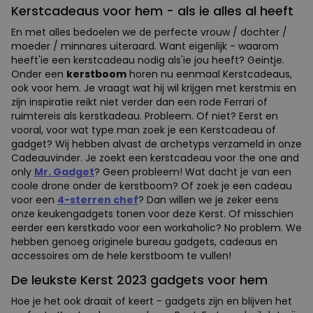
Kerstcadeaus voor hem - als ie alles al heeft
En met alles bedoelen we de perfecte vrouw / dochter /
moeder / minnares uiteraard. Want eigenlijk - waarom
heeft'ie een kerstcadeau nodig als'ie jou heeft? Geintje.
Onder een
kerstboom
horen nu eenmaal Kerstcadeaus,
ook voor hem. Je vraagt wat hij wil krijgen met kerstmis en
zijn inspiratie reikt niet verder dan een rode Ferrari of
ruimtereis als kerstkadeau. Probleem. Of niet? Eerst en
vooral, voor wat type man zoek je een Kerstcadeau of
gadget? Wij hebben alvast de archetyps verzameld in onze
Cadeauvinder. Je zoekt een kerstcadeau voor the one and
only
Mr. Gadget
? Geen probleem! Wat dacht je van een
coole drone onder de kerstboom? Of zoek je een cadeau
voor een
4-sterren chef
? Dan willen we je zeker eens
onze keukengadgets tonen voor deze Kerst. Of misschien
eerder een kerstkado voor een workaholic? No problem. We
hebben genoeg originele bureau gadgets, cadeaus en
accessoires om de hele kerstboom te vullen!
De leukste Kerst 2023 gadgets voor hem
Hoe je het ook draait of keert - gadgets zijn en blijven het