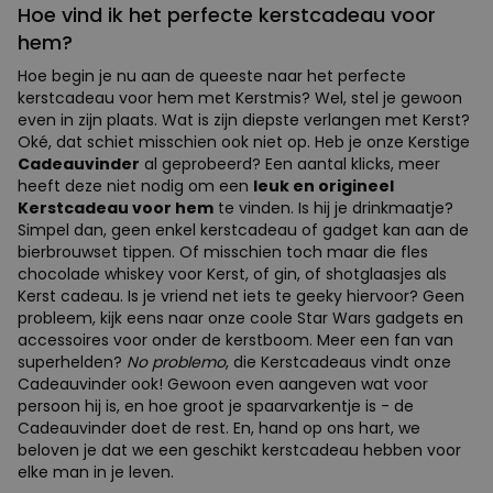
Hoe vind ik het perfecte kerstcadeau voor
hem?
Hoe begin je nu aan de queeste naar het perfecte
kerstcadeau voor hem met Kerstmis? Wel, stel je gewoon
even in zijn plaats. Wat is zijn diepste verlangen met Kerst?
Oké, dat schiet misschien ook niet op. Heb je onze Kerstige
Cadeauvinder
al geprobeerd? Een aantal klicks, meer
heeft deze niet nodig om een
leuk en origineel
Kerstcadeau voor hem
te vinden. Is hij je drinkmaatje?
Simpel dan, geen enkel kerstcadeau of gadget kan aan de
bierbrouwset tippen. Of misschien toch maar die fles
chocolade whiskey voor Kerst, of gin, of shotglaasjes als
Kerst cadeau. Is je vriend net iets te geeky hiervoor? Geen
probleem, kijk eens naar onze coole Star Wars gadgets en
accessoires voor onder de kerstboom. Meer een fan van
superhelden?
No problemo
, die Kerstcadeaus vindt onze
Cadeauvinder ook! Gewoon even aangeven wat voor
persoon hij is, en hoe groot je spaarvarkentje is - de
Cadeauvinder doet de rest. En, hand op ons hart, we
beloven je dat we een geschikt kerstcadeau hebben voor
elke man in je leven.