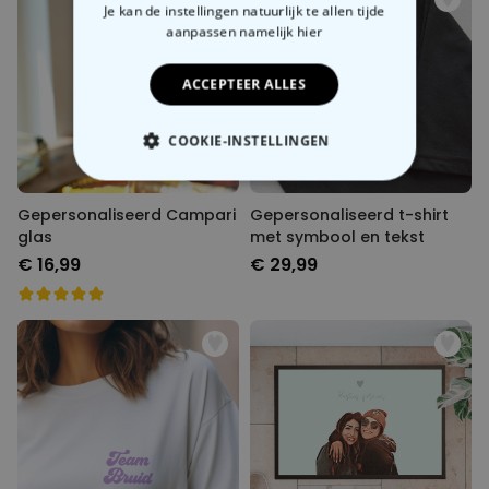
Je kan de instellingen natuurlijk te allen tijde
aanpassen
namelijk hier
ACCEPTEER ALLES
COOKIE-INSTELLINGEN
NOODZAKELIJK
Gepersonaliseerd Campari
Gepersonaliseerd t-shirt
glas
met symbool en tekst
PERFORMANCE
€ 16,99
€ 29,99
MARKETING
OVERIGE