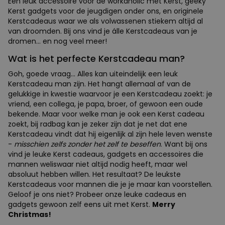
Een leuk accessoire voor de workaholic met Kerst, geeky
Kerst gadgets voor de jeugdigen onder ons, en originele
Kerstcadeaus waar we als volwassenen stiekem altijd al
van droomden. Bij ons vind je álle Kerstcadeaus van je
dromen... en nog veel meer!
Wat is het perfecte Kerstcadeau man?
Goh, goede vraag... Alles kan uiteindelijk een leuk
Kerstcadeau man zijn. Het hangt allemaal af van de
gelukkige in kwestie waarvoor je een Kerstcadeau zoekt: je
vriend, een collega, je papa, broer, of gewoon een oude
bekende. Maar voor welke man je ook een Kerst cadeau
zoekt, bij radbag kan je zeker zijn dat je net dat ene
Kerstcadeau vindt dat hij eigenlijk al zijn hele leven wenste
-
misschien zelfs zonder het zelf te beseffen
. Want bij ons
vind je leuke Kerst cadeaus, gadgets en accessoires die
mannen weliswaar niet altijd nodig heeft, maar wel
absoluut hebben willen. Het resultaat? De leukste
Kerstcadeaus voor mannen die je je maar kan voorstellen.
Geloof je ons niet? Probeer onze leuke cadeaus en
gadgets gewoon zelf eens uit met Kerst.
Merry
Christmas!