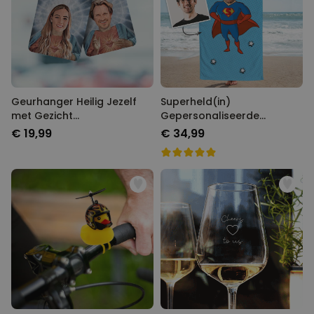
Geurhanger Heilig Jezelf
Superheld(in)
met Gezicht
Gepersonaliseerde
Gepersonaliseerd set van 2
Handdoek met Gezicht als
€ 19,99
€ 34,99
Comic