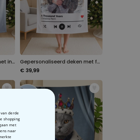
Gepersonaliseerd deken met individueel tover design
Gepersonaliseerd deken met foto en liedje
€ 39,99
e van derde
te shopping
rgaan met
vens naar
emerkte