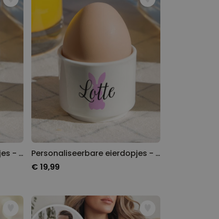
Personaliseerbare eierdopjes - set van 2 met monogram
Personaliseerbare eierdopjes - set van 2 met naam en symbool
€ 19,99