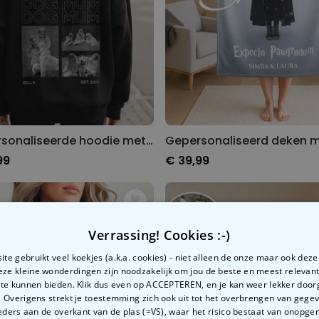
Gepersonaliseerde hoodie met zwart-wit foto's en tekst
99
€ 39,99
Verrassing! Cookies :-)
te gebruikt veel koekjes (a.k.a. cookies) - niet alleen de onze maar ook dez
Deze kleine wonderdingen zijn noodzakelijk om jou de beste en meest relevan
 te kunnen bieden. Klik dus even op ACCEPTEREN, en je kan weer lekker doo
 Overigens strekt je toestemming zich ook uit tot het overbrengen van gege
ders aan de overkant van de plas (=VS), waar het risico bestaat van onopg