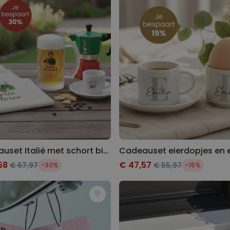
Cadeauset Italië met schort bierpul en espressokopje
58
€ 47,57
€ 67,97
€ 55,97
-30%
-15%