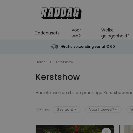
Ga naar de inhoud
Voor
Welke
Cadeausets
wie?
gelegenheid?
Gratis verzending vanaf € 60
Home
Kerstshow
Kerstshow
Hartelijk welkom bij de prachtige Kerstshow van
kerstversiering die je nog niet eerder hebt gez
kerstdecoratie voor je bureau (zelfs baarden bli
Filter:
Geslacht
Voor hoeveel?
W
cadeaus die eronder liggen. We laten niets aan
plezier met het geven van je kerstcadeaus - ho, 