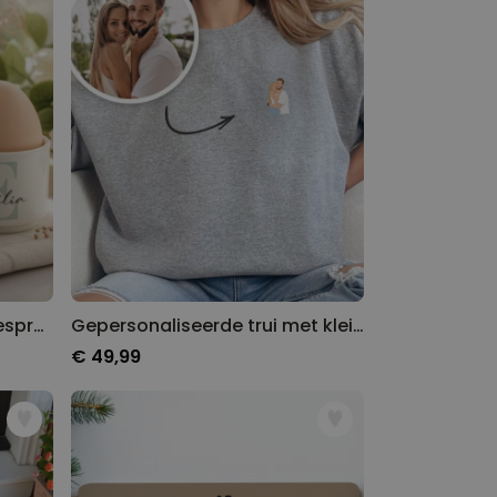
Cadeauset eierdopjes en espressokopje set van 2
Gepersonaliseerde trui met kleine illustratie
€ 49,99