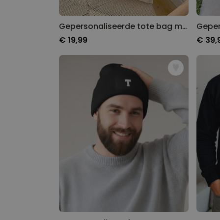
Gepersonaliseerde tote bag met zwart-wit foto's en tekst
€ 19,99
€ 39,