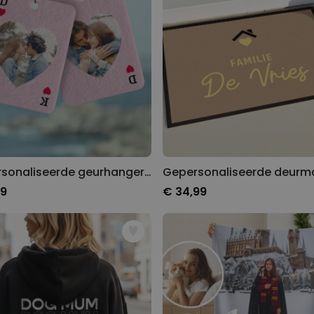
Gepersonaliseerde geurhanger harten kaart met foto set van 2
99
€ 34,99