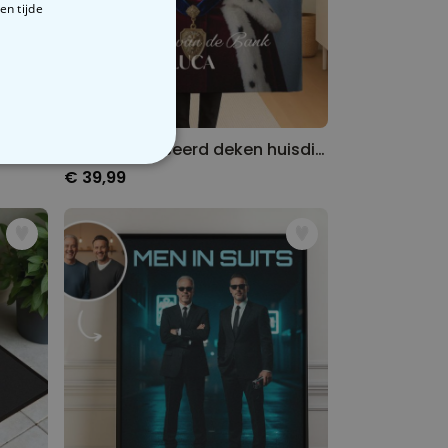
en tijde
Gepersonaliseerde poster met individueel magisch design
Gepersonaliseerd deken huisdier met kostuum
VERIGE
€ 39,99