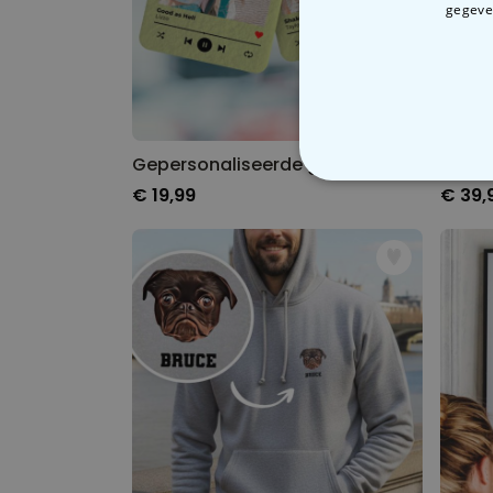
gegeven
Gepersonaliseerde geurhanger met foto en liedje set van 2
N
€ 19,99
€ 39,