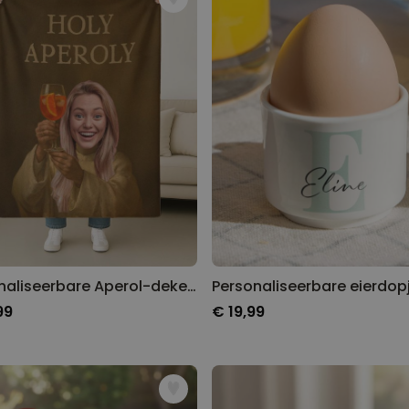
Gepersonaliseerde boxershort
met gezicht en tekst
Meer dan
11.600
keer
29,99 €
gekocht
Polaroid-look
Gepersonaliseerde
Geurhanger set van 2
Meer dan
13.900
keer
19,99 €
gekocht
Personaliseerbaar
Gepersonaliseerd houten blok
waar het begon
Meer dan
1.900
keer
Personaliseerbare Aperol-deken met gezicht
24,99 €
gekocht
99
€ 19,99