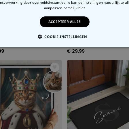
sverwerking door overheidsinstanties. Je kan de instellingen natuurlijk te all
aanpassen
namelijk hier
ACCEPTEER ALLES
COOKIE-INSTELLINGEN
Gepersonaliseerde trui Cool Moms & Dads Club
OODZAKELIJK
PERFORMANCE
MARKETING
O
99
€ 29,99