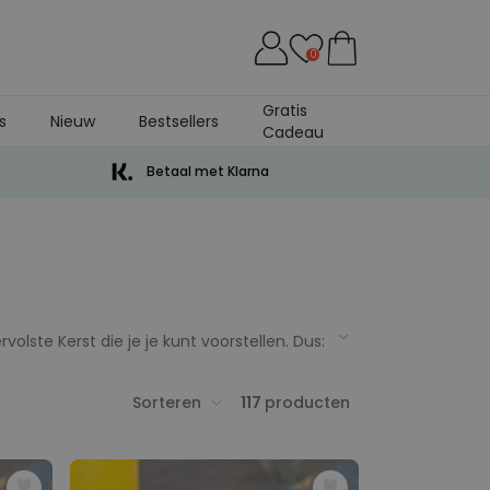
0
Gratis
s
Nieuw
Bestsellers
Cadeau
Betaal met Klarna
lste Kerst die je je kunt voorstellen. Dus:
aliseren tot genadeloze coole
 en - hij en jij - maken indruk met de
Sorteren
117
producten
nt personaliseren is gedacht. Dus veel