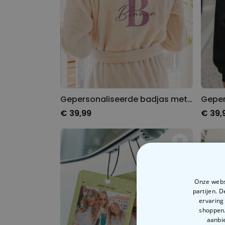
Gepersonaliseerde badjas met monogram en naam
€ 39,99
€ 39,
Onze websi
partijen. 
ervaring
shoppen.
aanbie