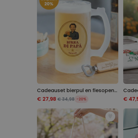
Cadeauset bierpul en flesopener
€ 27,98
€ 47,
€ 34,98
-20%