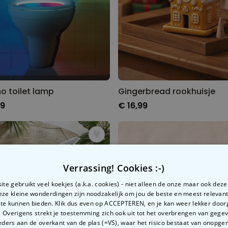
o toilet lamp
Gingerbread rookhuisje
99
€ 16,99
Verrassing! Cookies :-)
te gebruikt veel koekjes (a.k.a. cookies) - niet alleen de onze maar ook dez
Deze kleine wonderdingen zijn noodzakelijk om jou de beste en meest relevan
 te kunnen bieden. Klik dus even op ACCEPTEREN, en je kan weer lekker doo
 Overigens strekt je toestemming zich ook uit tot het overbrengen van gege
ders aan de overkant van de plas (=VS), waar het risico bestaat van onopg