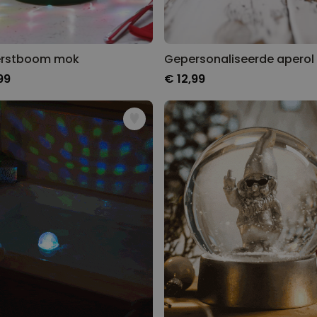
erstboom mok
99
€ 12,99