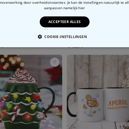
sverwerking door overheidsinstanties. Je kan de instellingen natuurlijk te all
aanpassen
namelijk hier
ACCEPTEER ALLES
COOKIE-INSTELLINGEN
Gepersonaliseerd deken als klapbord
99
€ 12,99
OODZAKELIJK
PERFORMANCE
MARKETING
O