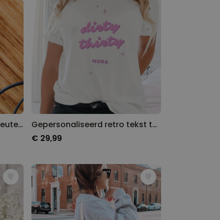
Gepersonaliseerde acryl sleutelhanger met foto en tekst
Gepersonaliseerd retro tekst t-shirt
€ 29,99