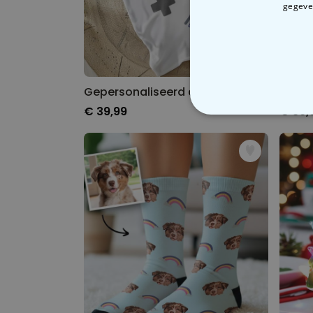
gegeven
Gepersonaliseerd deken met game console en tekst
€ 39,99
€ 39,
N