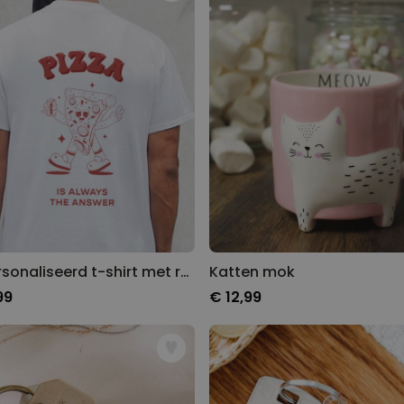
Gepersonaliseerde boxershort
met gezicht en tekst
Meer dan
11.600
keer
29,99 €
gekocht
Polaroid-look
Gepersonaliseerde
Geurhanger set van 2
Meer dan
13.900
keer
19,99 €
gekocht
Personaliseerbaar
Gepersonaliseerd houten blok
waar het begon
Meer dan
Gepersonaliseerd t-shirt met retro illustraties
Katten mok
1.900
keer
24,99 €
gekocht
99
€ 12,99