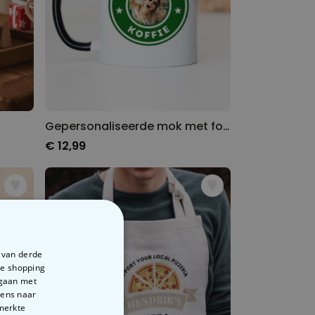
Gepersonaliseerde mok met foto en naam
€ 12,99
e van derde
te shopping
rgaan met
vens naar
emerkte