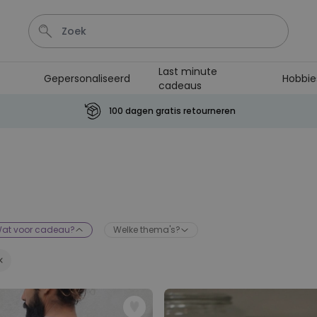
Last minute
Gepersonaliseerd
Hobbie
cadeaus
Tas
Sleutel
Lamp
Mok
Aperol Spritz
100 dagen gratis retourneren
Personaliseerbaar
Gepersonaliseerde
champagne coupe met tekst
Meer dan
2.000
keer
24,99 €
gekocht
at voor cadeau?
Welke thema's?
Personaliseerbaar
Aperol Spritz Glas met Naam
Gegraveerd
Meer dan
19.400
keer
16,99 €
gekocht
Personaliseerbaar