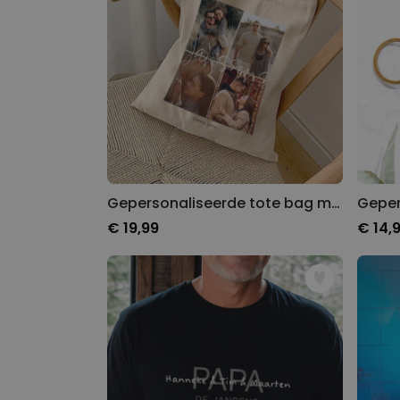
Gepersonaliseerde tote bag met 4 foto’s en tekst
€ 19,99
€ 14,