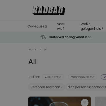
Ga naar de inhoud
Voor
Welke
Cadeausets
wie?
gelegenheid?
Gratis verzending vanaf € 60
Home
All
All
Filter:
Geslacht
Voor hoeveel?
W
Personaliseerbaar
Niet personaliseerbaar