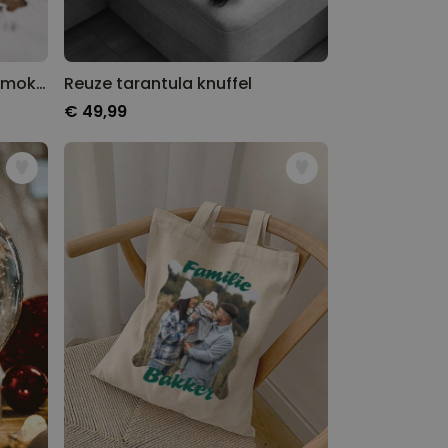
Gepersonaliseerde aperol mok met tekst
Reuze tarantula knuffel
€ 49,99