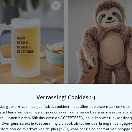
Verrassing! Cookies :-)
Personaliseerbare bierpul modern
Verwarmbare luiaard knuff
99
€ 22,99
te gebruikt veel koekjes (a.k.a. cookies) - niet alleen de onze maar ook dez
Deze kleine wonderdingen zijn noodzakelijk om jou de beste en meest relevan
 te kunnen bieden. Klik dus even op ACCEPTEREN, en je kan weer lekker doo
 Overigens strekt je toestemming zich ook uit tot het overbrengen van gege
ders aan de overkant van de plas (=VS), waar het risico bestaat van onopg