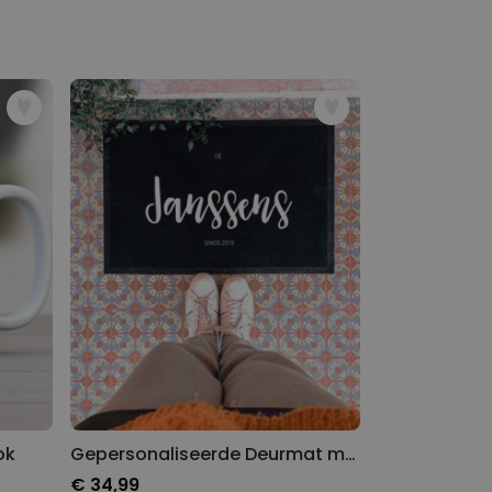
ok
Gepersonaliseerde Deurmat met Tekst en Naam
€ 34,99