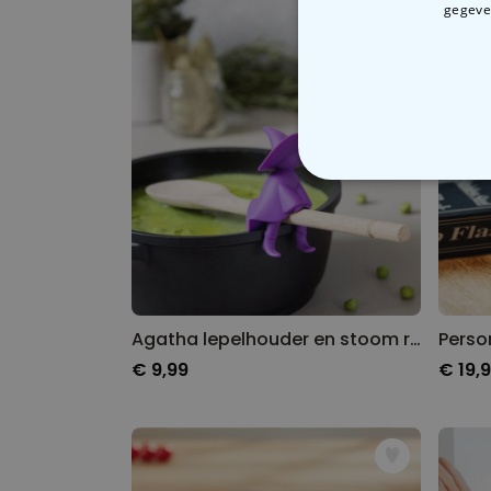
gegeven
N
Agatha lepelhouder en stoom releaser
€ 9,99
€ 19,