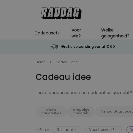
Ga naar de inhoud
Voor
Welke
Cadeausets
wie?
gelegenheid?
Gratis verzending vanaf € 60
Home
Cadeau idee
Cadeau idee
Leuke cadeau ideeen en cadeautips gezocht? D
gezet. Hier vind je voor elk type persoon een
van het perfecte cadeau of geschenk voor prakt
Kleine
Grappige
attentie of... elke andere gelegenheid dan oo
Verjaardagscade
cadeautjes
cadeaus
personaliseerbare cadeau of leuke kleine dingen
kado-geven!
Filter:
Geslacht
Voor hoeveel?
W