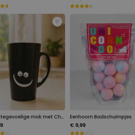
Warmtegevoelige mok met Cheshire Cat
Eenhoorn Badschuimpjes
99
€ 9,99