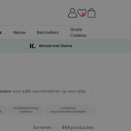
0
Gratis
s
Nieuw
Bestsellers
Cadeau
Betaal met Klarna
deaus
voor jullie verzameld en op een rijtje
 niet! Want met onze cadeaus is het vinden
, bruiloften, jubilea of bedankje, of
Housewarming
Cadeaus
us voor mannen, cadeaus voor vrouwen,
Vrijgezellenfeest
s
cadeau
voor huisdier baasjes
vindt.
Dus gelukkig shoppen en gelukkig
Sorteren
659
producten