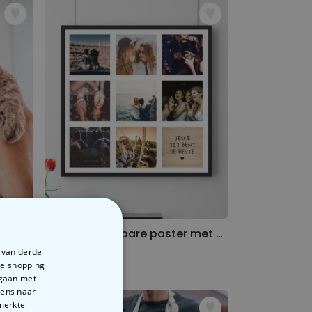
el
Personaliseerbare poster met 8 foto’s en tekst
€ 29,99
e van derde
te shopping
rgaan met
vens naar
emerkte