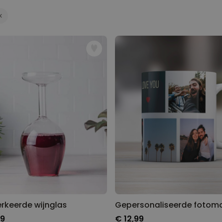
Gepersonaliseerde boxershort
met gezicht en tekst
Meer dan
11.600
keer
29,99 €
gekocht
Personaliseerbaar
Gepersonaliseerde boxershort
met rits ontwerp
Meer dan
700
keer
29,99 €
gekocht
Polaroid-look
Gepersonaliseerde
Geurhanger set van 2
Meer dan
13.900
keer
19,99 €
gekocht
erkeerde wijnglas
Gepersonaliseerde fotom
99
€ 12,99