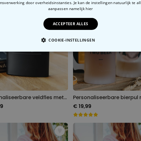
sverwerking door overheidsinstanties. Je kan de instellingen natuurlijk te all
aanpassen
namelijk hier
ACCEPTEER ALLES
COOKIE-INSTELLINGEN
OODZAKELIJK
PERFORMANCE
MARKETING
O
Personaliseerbare veldfles met tekst
99
€ 19,99