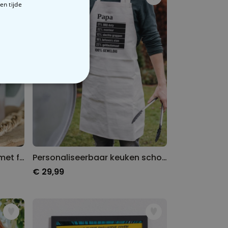
en tijde
VERIGE
Personaliseerbare bierpul met foto en tekst
Personaliseerbaar keuken schort 100 procent
€ 29,99