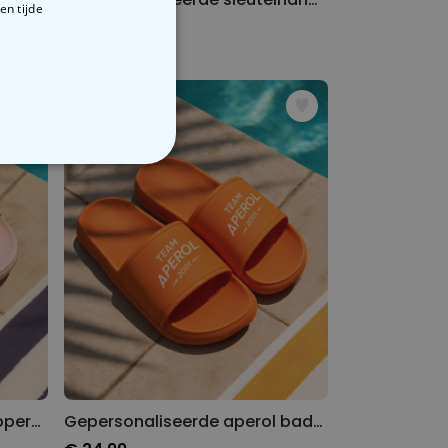
en tijde
€ 14,99
VERIGE
Gepersonaliseerde badslippers met twee regels
Gepersonaliseerde aperol badslippers met jaartal