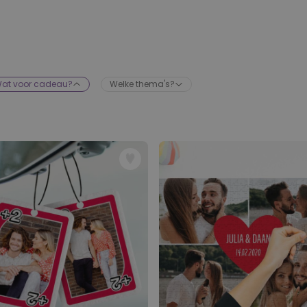
Gepersonaliseerde boxershort
met rits ontwerp
Meer dan
700
keer
29,99 €
gekocht
Polaroid-look
at voor cadeau?
Welke thema's?
Gepersonaliseerde
Geurhanger set van 2
Meer dan
13.900
keer
19,99 €
gekocht
Personaliseerbaar
Gepersonaliseerd houten blok
waar het begon
Meer dan
1.900
keer
24,99 €
gekocht