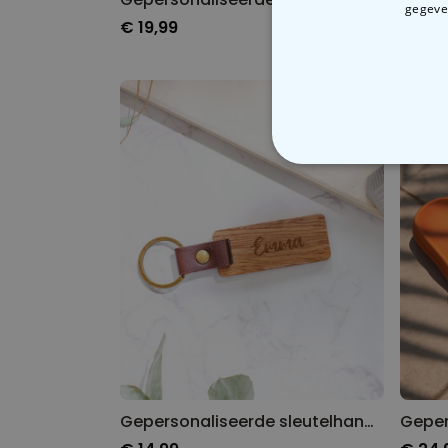
gegeven
€ 19,99
€ 19,
N
Gepersonaliseerde sleutelhanger van hout met naam