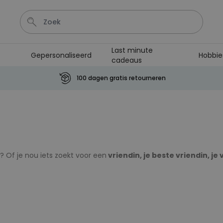
Last minute
Gepersonaliseerd
Hobbie
cadeaus
Sleutel
Hout
Lamp
Tas
Mok
100 dagen gratis retourneren
Personaliseerbaar
Aperol Spritz Glas met Naam
Gegraveerd
Meer dan
19.400
keer
16,99 €
gekocht
 Of je nou iets zoekt voor een
vriendin, je beste vriendin, je
Personaliseerbaar
nnen hier gevonden. Onze cadeautip nummer 1 voor je vriendin
Gepersonaliseerde boxershort
k, en leuk
. Alle richtlijnen waar een perfect cadeau voor je vr
met gezicht en tekst
kussen met jullie foto erop. Zet je vriendin even lekker in het zo
Meer dan
utips vind je zeker iets leuks voor elke gelegenheid. Een verjaa
11.600
keer
29,99 €
gekocht
ijke cadeautips
.
Personaliseerbaar