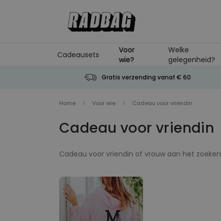
Ga naar de inhoud
Voor
Welke
Cadeausets
wie?
gelegenheid?
Gratis verzending vanaf € 60
Home
Voor wie
Cadeau voor vriendin
Cadeau voor vriendin
Cadeau voor vriendin of vrouw aan het zoeken?
Je hebt het
paradijs
qua cadeaus voor vriendi
personaliseren cadeaus zijn
persoonlijk, unie
je vriendin zeker blij met een grappige mok of 
verdient. Tussen onze leuke en originele cadea
zomaar. Iets met chocolade, of wat
persoonl