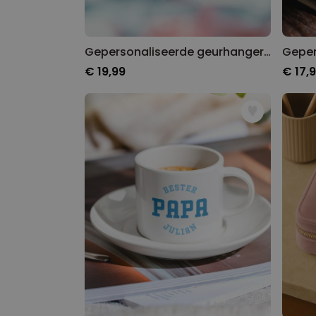
Gepersonaliseerde geurhanger met foto en liedje set van 2
€ 19,99
€ 17,