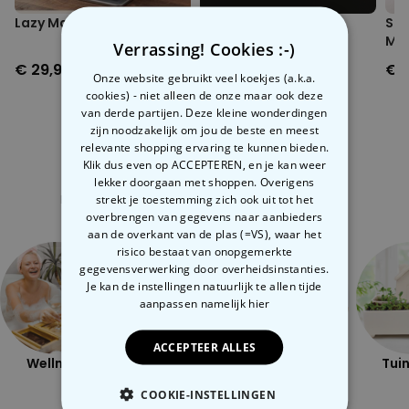
Lazy Man 3 in 1 braadpan
Katten zout- en
Slu
peperstrooiers
Ma
Verrassing! Cookies :-)
€ 29,99
€ 12,99
€ 
Onze website gebruikt veel koekjes (a.k.a.
cookies) - niet alleen de onze maar ook deze
van derde partijen. Deze kleine wonderdingen
zijn noodzakelijk om jou de beste en meest
relevante shopping ervaring te kunnen bieden.
Klik dus even op ACCEPTEREN, en je kan weer
Gerelateerde categorie
lekker doorgaan met shoppen. Overigens
strekt je toestemming zich ook uit tot het
Bekijk onze andere categorie met ongewone dingen
overbrengen van gegevens naar aanbieders
aan de overkant van de plas (=VS), waar het
risico bestaat van onopgemerkte
gegevensverwerking door overheidsinstanties.
Je kan de instellingen natuurlijk te allen tijde
aanpassen
namelijk hier
ACCEPTEER ALLES
Wellness
Outdoor
Ondeugend
Tuin
COOKIE-INSTELLINGEN