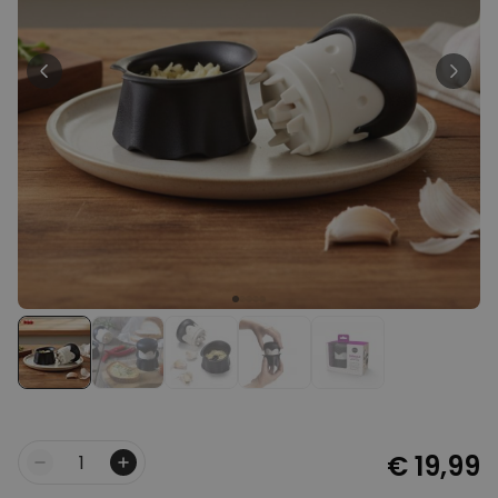
Personaliseerbaar
Gepersonaliseerd houten blok
waar het begon
Meer dan
1.900
keer
24,99 €
gekocht
Personaliseerbaar
Aperol Spritz Glas met Naam
Gegraveerd
Meer dan
19.400
keer
16,99 €
gekocht
Polaroid-look
Gepersonaliseerde
Geurhanger set van 2
Meer dan
13.900
keer
19,99 €
gekocht
€ 19,99
Aantal