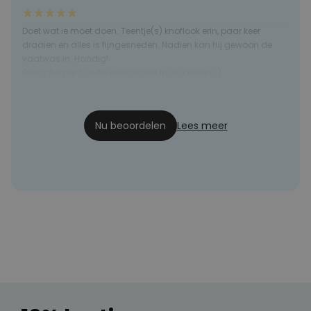
Doet wat ie moet doen. Teentje(s) knoflook erin, paar keer
draaien en alles is fijngesneden. Nadien kan hij gewoon de
vaatwas in. Handig!
Extra pluspunt: leuke eyecatcher in de keuken! :)
Dana
10-10-2020
Nu beoordelen
Lees meer