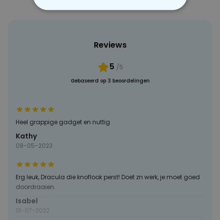
NOODZAKELIJK
PERFORMANCE
Reviews
MARKETING
OVERIGE
5
/5
Gebaseerd op 3 beoordelingen
Heel grappige gadget en nuttig
Kathy
08-05-2023
Erg leuk, Dracula die knoflook perst! Doet zn werk, je moet goed
doordraaien.
Isabel
13-07-2022