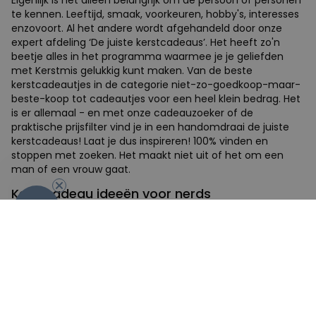
Eigenlijk is het alleen belangrijk om de persoon of personen
te kennen. Leeftijd, smaak, voorkeuren, hobby's, interesses
enzovoort. Al het andere wordt afgehandeld door onze
expert afdeling ‘De juiste kerstcadeaus’. Het heeft zo'n
beetje alles in het programma waarmee je je geliefden
met Kerstmis gelukkig kunt maken. Van de beste
kerstcadeautjes in de categorie niet-zo-goedkoop-maar-
beste-koop tot cadeautjes voor een heel klein bedrag. Het
is er allemaal - en met onze cadeauzoeker of de
praktische prijsfilter vind je in een handomdraai de juiste
kerstcadeaus! Laat je dus inspireren! 100% vinden en
stoppen met zoeken. Het maakt niet uit of het om een
man of een vrouw gaat.
Kerstcadeau ideeën voor nerds
-10%
Nerds hoeven niet altijd mannen te zijn, nee, vrouwen
kunnen ook ongelofelijke nerds zijn. En voor die nerds is het
vooral moeilijk om een bijpassend kerstcadeau te vinden.
Maar we hebben van alles van Star Wars, Game of Thrones
tot Breaking Bad, uitermate geschikt als kerstcadeaus voor
jullie nerds! Lok je nerd, d.w.z. je vrouw of man, uit hun
schulp en verras ze met een origineel kerstcadeau. Maar je
kunt jezelf ook gewoon een cadeautje geven. Dat kan ook,