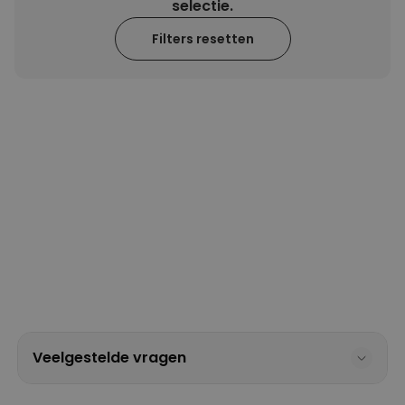
selectie.
Personaliseerbaar
Filters resetten
Gepersonaliseerd houten blok
waar het begon
Meer dan
1.900
keer
24,99 €
gekocht
Personaliseerbaar
Aperol Spritz Glas met Naam
Gegraveerd
Meer dan
19.400
keer
16,99 €
gekocht
Polaroid-look
Gepersonaliseerde
Geurhanger set van 2
Meer dan
13.900
keer
19,99 €
gekocht
Veelgestelde vragen