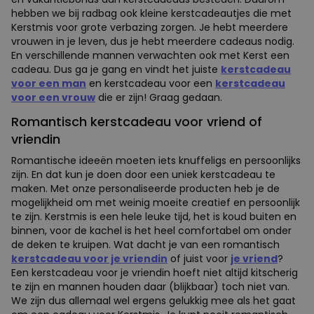
hebben we bij radbag ook kleine kerstcadeautjes die met
Kerstmis voor grote verbazing zorgen. Je hebt meerdere
vrouwen in je leven, dus je hebt meerdere cadeaus nodig.
En verschillende mannen verwachten ook met Kerst een
cadeau. Dus ga je gang en vindt het juiste
kerstcadeau
voor een man
en kerstcadeau voor een
kerstcadeau
voor een vrouw
die er zijn! Graag gedaan.
Romantisch kerstcadeau voor vriend of
vriendin
Romantische ideeën moeten iets knuffeligs en persoonlijks
zijn. En dat kun je doen door een uniek kerstcadeau te
maken. Met onze personaliseerde producten heb je de
mogelijkheid om met weinig moeite creatief en persoonlijk
te zijn. Kerstmis is een hele leuke tijd, het is koud buiten en
binnen, voor de kachel is het heel comfortabel om onder
de deken te kruipen. Wat dacht je van een romantisch
kerstcadeau voor je vriendin
of juist voor
je vriend
?
Een kerstcadeau voor je vriendin hoeft niet altijd kitscherig
te zijn en mannen houden daar (blijkbaar) toch niet van.
We zijn dus allemaal wel ergens gelukkig mee als het gaat