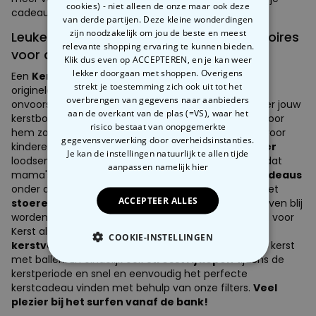
cookies) - niet alleen de onze maar ook deze
cadeaus.
van derde partijen. Deze kleine wonderdingen
zijn noodzakelijk om jou de beste en meest
Leuke kerstcadeaus, gadgets en accessoires
relevante shopping ervaring te kunnen bieden.
voor de feestdagen
Klik dus even op ACCEPTEREN, en je kan weer
lekker doorgaan met shoppen. Overigens
Een
Kerst
zonder leuke gadgets, toffe cadeaus en
strekt je toestemming zich ook uit tot het
originele accessoires van radbag? Simpelweg
overbrengen van gegevens naar aanbieders
onvoorstelbaar. Ze mogen echt niet ontbreken onder jouw
aan de overkant van de plas (=VS), waar het
kerstboom. Of je nu een kerstcadeau voor haar of voor
risico bestaat van onopgemerkte
hem zoekt, of misschien wel een leuk kerstcadeau voor
gegevensverwerking door overheidsinstanties.
kinderen of voor je ouders… met onze
cadeauvinder
Je kan de instellingen natuurlijk te allen tijde
loodsen we je door de ergste kerststress. Wij weten dat
aanpassen
namelijk hier
mama's grote fans zijn van onze
leuke lifestyle cadeaus
onder de kerstboom, papa's ook heel gelukkig zijn met
ACCEPTEER ALLES
stoere gadgets
voor Kerst, en kinderen minstens even blij
worden bij het zien van ons leuke aanbod speelgoed voor
Kerst als wij zelf. We hebben ook hele originele
COOKIE-INSTELLINGEN
kerstversiering
als kerstcadeau. Voor eindelijk een kerst
met ballen.
En eindelijk ook
stressvrij kopen
tijdens de
NOODZAKELIJK
kerstperiode en snel en eenvoudig het perfecte
kerstcadeau vinden met behulp van onze filters.
Veel
plezier bij het surfen vanaf de bank!
PERFORMANCE