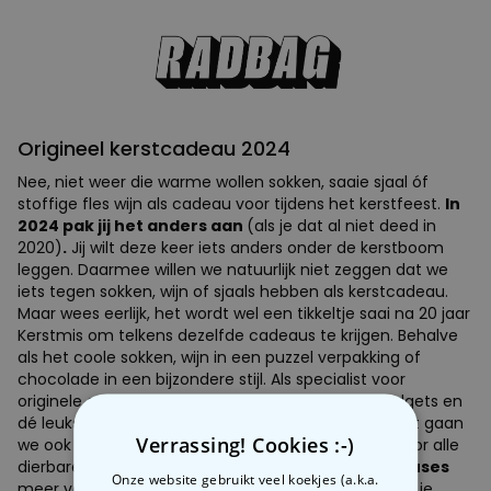
Origineel kerstcadeau 2024
Nee, niet weer die warme wollen sokken, saaie sjaal óf
stoffige fles wijn als cadeau voor tijdens het kerstfeest.
In
2024 pak jij het anders aan
(als je dat al niet deed in
2020)
.
Jij wilt deze keer iets anders onder de kerstboom
leggen. Daarmee willen we natuurlijk niet zeggen dat we
iets tegen sokken, wijn of sjaals hebben als kerstcadeau.
Maar wees eerlijk, het wordt wel een tikkeltje saai na 20 jaar
Kerstmis om telkens dezelfde cadeaus te krijgen. Behalve
als het coole sokken, wijn in een puzzel verpakking of
chocolade in een bijzondere stijl. Als specialist voor
originele cadeaus, cadeautips, accessoires en gadgets en
dé leukste kerstcadeaus kunnen wij je helpen. En dat gaan
Verrassing! Cookies :-)
we ook doen. Wij hebben het ideale kerstcadeau voor alle
dierbaren in je leven. Beloofd. Dus dit jaar
géén excuses
Onze website gebruikt veel koekjes (a.k.a.
meer voor saaie cadeaus, want jij gaat
scoren
met je