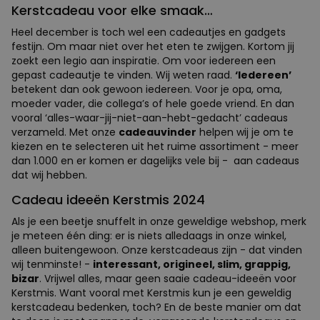
Kerstcadeau voor elke smaak…
MARKETING
OVERIGE
Heel december is toch wel een cadeautjes en gadgets
festijn. Om maar niet over het eten te zwijgen. Kortom jij
zoekt een legio aan inspiratie. Om voor iedereen een
gepast cadeautje te vinden. Wij weten raad.
‘Iedereen’
betekent dan ook gewoon iedereen. Voor je opa, oma,
moeder vader, die collega’s of hele goede vriend. En dan
vooral ‘alles-waar-jij-niet-aan-hebt-gedacht’ cadeaus
verzameld. Met onze
cadeauvinder
helpen wij je om te
kiezen en te selecteren uit het ruime assortiment - meer
dan 1.000 en er komen er dagelijks vele bij - aan cadeaus
dat wij hebben.
Cadeau ideeën Kerstmis 2024
Als je een beetje snuffelt in onze geweldige webshop, merk
je meteen één ding: er is niets alledaags in onze winkel,
alleen buitengewoon. Onze kerstcadeaus zijn - dat vinden
wij tenminste! -
interessant, origineel, slim, grappig,
bizar
. Vrijwel alles, maar geen saaie cadeau-ideeën voor
Kerstmis. Want vooral met Kerstmis kun je een geweldig
kerstcadeau bedenken, toch? En de beste manier om dat