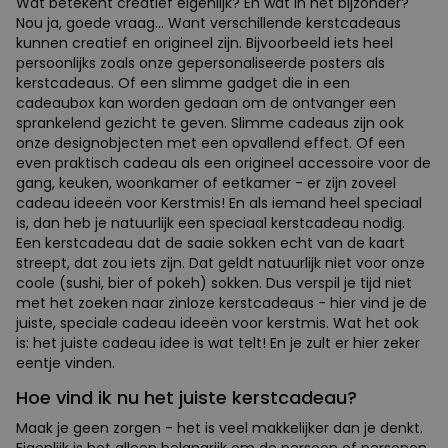
Wat betekent creatief eigenlijk? En wat in het bijzonder?
Nou ja, goede vraag... Want verschillende kerstcadeaus
kunnen creatief en origineel zijn. Bijvoorbeeld iets heel
persoonlijks zoals onze gepersonaliseerde posters als
kerstcadeaus. Of een slimme gadget die in een
cadeaubox kan worden gedaan om de ontvanger een
sprankelend gezicht te geven. Slimme cadeaus zijn ook
onze designobjecten met een opvallend effect. Of een
even praktisch cadeau als een origineel accessoire voor de
gang, keuken, woonkamer of eetkamer - er zijn zoveel
cadeau ideeën voor Kerstmis! En als iemand heel speciaal
is, dan heb je natuurlijk een speciaal kerstcadeau nodig.
Een kerstcadeau dat de saaie sokken echt van de kaart
streept, dat zou iets zijn. Dat geldt natuurlijk niet voor onze
coole (sushi, bier of pokeh) sokken. Dus verspil je tijd niet
met het zoeken naar zinloze kerstcadeaus - hier vind je de
juiste, speciale cadeau ideeën voor kerstmis. Wat het ook
is: het juiste cadeau idee is wat telt! En je zult er hier zeker
eentje vinden.
Hoe vind ik nu het juiste kerstcadeau?
Maak je geen zorgen - het is veel makkelijker dan je denkt.