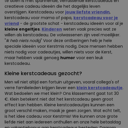
te doen is met spannende, verrassende kerstcadeaus en
creatieve cadeau ideeën die het dagelijks leven
overstijgen. Kerstcadeau voor
jouw liefste vriendin
,
kerstcadeau voor mama of papa,
kerstcadeau voor je
vriend
- de grootste schat - kerstcadeau ideeën voor al je
kleine engeltjes
.
Kinderen
weten vaak precies wat ze
willen als kerstcadeau. De volwassenen zijn veel moeilijker.
"
Ik heb niets nodig
" Voor deze ontberingen heb je hele
speciale ideeën voor Kerstmis nodig. Deze mensen hebben
niets nodig voor cadeautjes, willen niets voor de Kerst,
maar hebben vaak genoeg
humor
voor een leuk
kerstcadeau.
Kleine kerstcadeaus gezocht?
Men wil niet altijd een fortuin uitgeven, vooral collega's of
verre familieleden krijgen liever een
klein kerstcadeautje
.
Wat bedoelen we met klein? Ons klassement gaat tot 30
€. Klein betekent niet dat het kerstcadeau geen groot
effect kan hebben. Kleine kerstcadeautjes kunnen een
groot verschil maken, maak je geen zorgen. Wat echt telt,
is het idee cadeau voor Kerstmis! We kunnen onze grote
liefde niet aan iedereen onthullen en onze hele betaaldag
en vakantiebonus aan kerstcadeaus besteden. Daarom