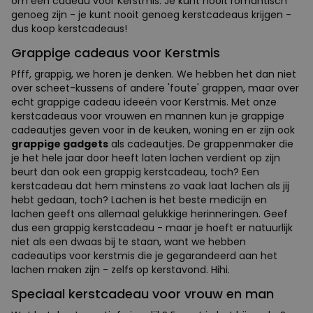
om een cadeau voor Kerstmis. Je kunt nooit romantisch
genoeg zijn - je kunt nooit genoeg kerstcadeaus krijgen -
dus koop kerstcadeaus!
Grappige cadeaus voor Kerstmis
Pfff, grappig, we horen je denken. We hebben het dan niet
over scheet-kussens of andere 'foute' grappen, maar over
echt grappige cadeau ideeën voor Kerstmis. Met onze
kerstcadeaus voor vrouwen en mannen kun je grappige
cadeautjes geven voor in de keuken, woning en er zijn ook
grappige gadgets
als cadeautjes. De grappenmaker die
je het hele jaar door heeft laten lachen verdient op zijn
beurt dan ook een grappig kerstcadeau, toch? Een
kerstcadeau dat hem minstens zo vaak laat lachen als jij
hebt gedaan, toch? Lachen is het beste medicijn en
lachen geeft ons allemaal gelukkige herinneringen. Geef
dus een grappig kerstcadeau - maar je hoeft er natuurlijk
niet als een dwaas bij te staan, want we hebben
cadeautips voor kerstmis die je gegarandeerd aan het
lachen maken zijn - zelfs op kerstavond. Hihi.
Speciaal kerstcadeau voor vrouw en man