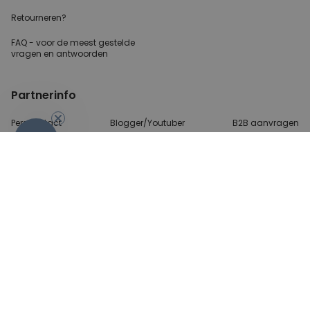
Retourneren?
FAQ - voor de
meest gestelde
vragen
en antwoorden
Partnerinfo
Perscontact
Blogger/Youtuber
B2B aanvragen
-10%
Betalingsmethoden
Algemene Voorwaarden
Beveiliging en privacy
Contact