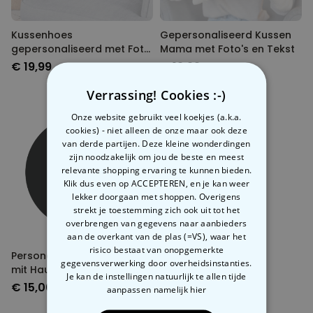
Kussenhoes
Gepersonaliseerd Kussen
gepersonaliseerd met Foto
Mama met Foto's en Tekst
en Halo
€ 19,99
€ 19,99
Verrassing! Cookies :-)
Onze website gebruikt veel koekjes (a.k.a.
cookies) - niet alleen de onze maar ook deze
van derde partijen. Deze kleine wonderdingen
zijn noodzakelijk om jou de beste en meest
relevante shopping ervaring te kunnen bieden.
Klik dus even op ACCEPTEREN, en je kan weer
lekker doorgaan met shoppen. Overigens
strekt je toestemming zich ook uit tot het
overbrengen van gegevens naar aanbieders
aan de overkant van de plas (=VS), waar het
risico bestaat van onopgemerkte
Personalisierbares Poster
gegevensverwerking door overheidsinstanties.
mit Haustier Illustration
Je kan de instellingen natuurlijk te allen tijde
€ 15,00
aanpassen
namelijk hier