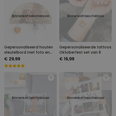
Personaliseerbaar
Gepersonaliseerde boxershort
Binnenkort beschikbaar
Binnenkort beschikbaar
met gezicht en tekst
Meer dan
11.600
keer
29,99 €
gekocht
Polaroid-look
Gepersonaliseerde
Geurhanger set van 2
Gepersonaliseerd houten
Gepersonaliseerde tattoos
Meer dan
13.900
keer
sleutelbord met foto en
Oktoberfest set van 6
19,99 €
gekocht
tekst
€ 29,99
€ 16,99
Personaliseerbaar
Gepersonaliseerd houten blok
waar het begon
Meer dan
1.900
keer
24,99 €
gekocht
Binnenkort beschikbaar
Binnenkort beschikbaar