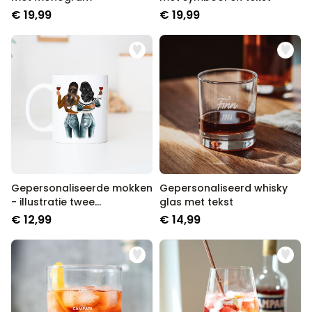
€ 19,99
€ 19,99
Gepersonaliseerde mokken
Gepersonaliseerd whisky
- illustratie twee
glas met tekst
vriendinnen
€ 12,99
€ 14,99