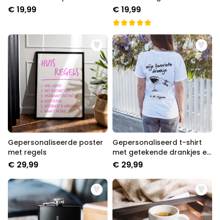
€ 19,99
€ 19,99
Gepersonaliseerde poster
Gepersonaliseerd t-shirt
met regels
met getekende drankjes en
tekst
€ 29,99
€ 29,99