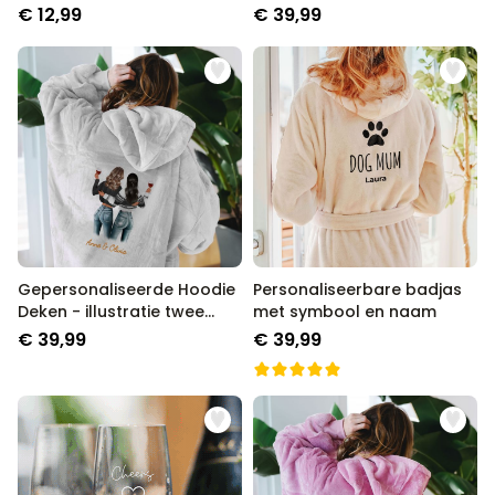
tekst
tekst
€ 12,99
€ 39,99
COOKIE-INSTELLINGEN
NOODZAKELIJK
PERFORMANCE
MARKETING
OVERIGE
Gepersonaliseerde Hoodie
Personaliseerbare badjas
Deken - illustratie twee
met symbool en naam
vriendinnen
€ 39,99
€ 39,99