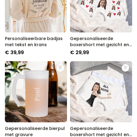
Personaliseerbaar
Gepersonaliseerde boxershort
met rits ontwerp
Meer dan
700
keer
29,99 €
gekocht
Personaliseerbare badjas
Gepersonaliseerde
Polaroid-look
met tekst en krans
boxershort met gezicht en
Gepersonaliseerde
konijnenoren
€ 39,99
€ 29,99
Geurhanger set van 2
Meer dan
13.900
keer
19,99 €
gekocht
Personaliseerbaar
Gepersonaliseerd houten blok
waar het begon
Meer dan
1.900
keer
24,99 €
gekocht
Gepersonaliseerde bierpul
Gepersonaliseerde
met gravure
boxershort met gezicht en