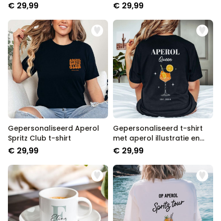
naam
€ 29,99
€ 29,99
Gepersonaliseerd Aperol
Gepersonaliseerd t-shirt
Spritz Club t-shirt
met aperol illustratie en
tekst
€ 29,99
€ 29,99