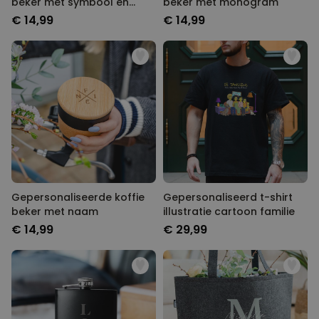
beker met symbool en
beker met monogram
tekst
€ 14,99
€ 14,99
Gepersonaliseerde koffie
Gepersonaliseerd t-shirt
beker met naam
illustratie cartoon familie
€ 14,99
€ 29,99