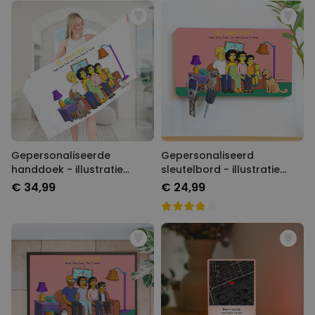
Gepersonaliseerde
Gepersonaliseerd
handdoek - illustratie
sleutelbord - illustratie
cartoon familie
cartoon familie
€ 34,99
€ 24,99