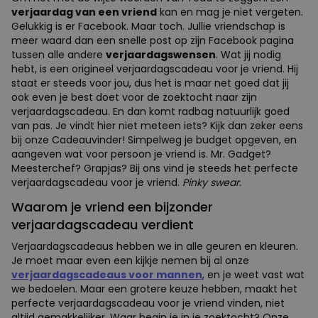
verjaardag van een vriend
kan en mag je niet vergeten.
Gelukkig is er Facebook. Maar toch. Jullie vriendschap is
meer waard dan een snelle post op zijn Facebook pagina
tussen alle andere
verjaardagswensen
. Wat jij nodig
hebt, is een origineel verjaardagscadeau voor je vriend. Hij
staat er steeds voor jou, dus het is maar net goed dat jij
ook even je best doet voor de zoektocht naar zijn
verjaardagscadeau. En dan komt radbag natuurlijk goed
van pas. Je vindt hier niet meteen iets? Kijk dan zeker eens
bij onze Cadeauvinder! Simpelweg je budget opgeven, en
aangeven wat voor persoon je vriend is. Mr. Gadget?
Meesterchef? Grapjas? Bij ons vind je steeds het perfecte
verjaardagscadeau voor je vriend.
Pinky swear.
Waarom je vriend een bijzonder
verjaardagscadeau verdient
Verjaardagscadeaus hebben we in alle geuren en kleuren.
Je moet maar even een kijkje nemen bij al onze
verjaardagscadeaus voor mannen
, en je weet vast wat
we bedoelen. Maar een grotere keuze hebben, maakt het
perfecte verjaardagscadeau voor je vriend vinden, niet
altijd gemakkelijker. Waar begin je in je zoektocht? Onze