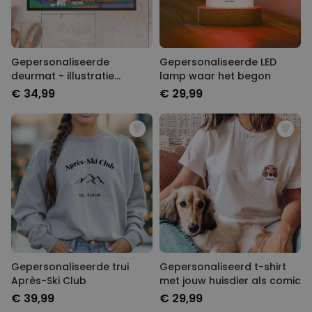
Gepersonaliseerde
Gepersonaliseerde LED
deurmat - illustratie
lamp waar het begon
cartoon familie
€ 34,99
€ 29,99
Gepersonaliseerde trui
Gepersonaliseerd t-shirt
Après-Ski Club
met jouw huisdier als comic
€ 39,99
€ 29,99