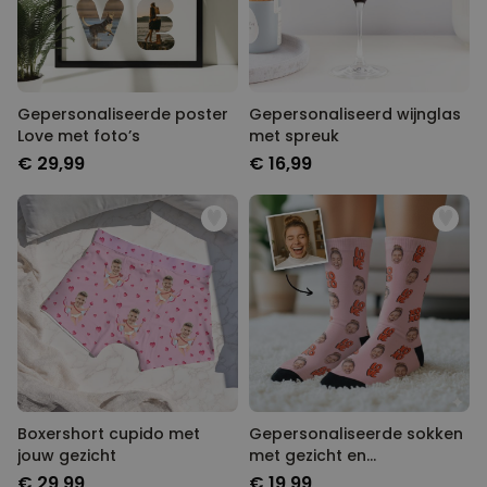
Gepersonaliseerde poster
Gepersonaliseerd wijnglas
Love met foto’s
met spreuk
€ 29,99
€ 16,99
Boxershort cupido met
Gepersonaliseerde sokken
jouw gezicht
met gezicht en
verschillende designs
€ 29,99
€ 19,99