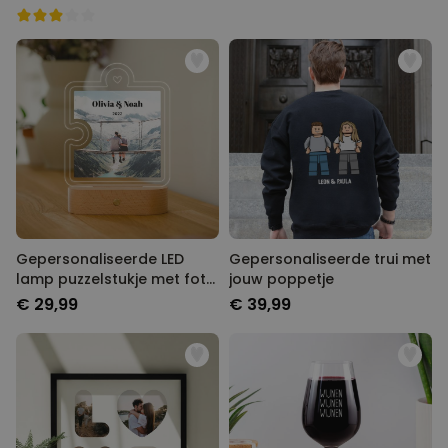
Gepersonaliseerde LED
Gepersonaliseerde trui met
lamp puzzelstukje met foto
jouw poppetje
en tekst
€ 29,99
€ 39,99