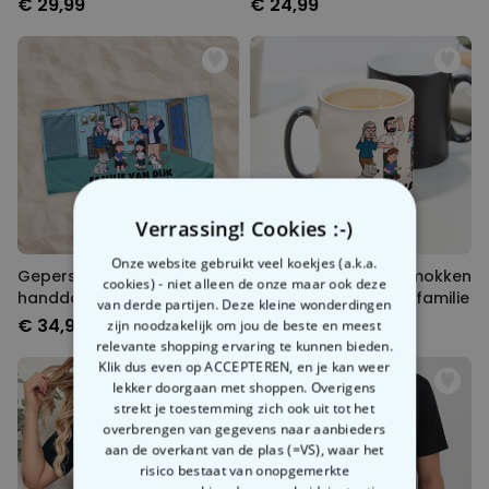
€ 29,99
€ 24,99
Verrassing! Cookies :-)
Onze website gebruikt veel koekjes (a.k.a.
Gepersonaliseerde
Gepersonaliseerde mokken
cookies) - niet alleen de onze maar ook deze
handdoek illustratie
illustratie stripfiguur familie
van derde partijen. Deze kleine wonderdingen
stripfiguur familie
€ 34,99
€ 12,99
zijn noodzakelijk om jou de beste en meest
relevante shopping ervaring te kunnen bieden.
Klik dus even op ACCEPTEREN, en je kan weer
lekker doorgaan met shoppen. Overigens
strekt je toestemming zich ook uit tot het
overbrengen van gegevens naar aanbieders
aan de overkant van de plas (=VS), waar het
risico bestaat van onopgemerkte