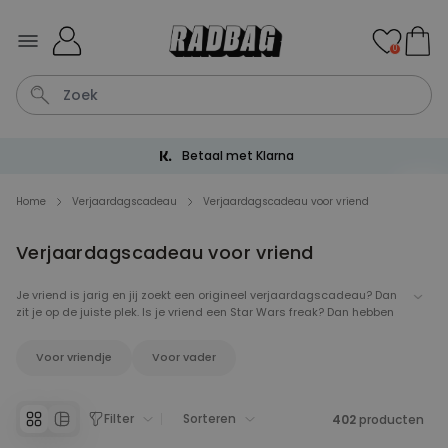
Ga naar de inhoud
0
Betaal met Klarna
Kaart
Tas
Sleutel
Lamp
Mok
Home
Verjaardagscadeau
Verjaardagscadeau voor vriend
Verjaardagscadeau voor vriend
Personaliseerbaar
Gepersonaliseerde
champagne coupe met tekst
Je vriend is jarig en jij zoekt een origineel verjaardagscadeau? Dan
Meer dan
zit je op de juiste plek. Is je vriend een Star Wars freak? Dan hebben
2.000
keer
24,99 €
gekocht
wij een leuk verjaardagscadeau. Houdt je vriend wel van een biertje?
Dan hebben wij ook het perfecte verjaardagscadeau. Je vindt hier
Voor vriendje
Voor vader
gegarandeerd een leuk, grappig en origineel verjaardagscadeau
Personaliseerbaar
voor je vriend.
Aperol Spritz Glas met Naam
Gegraveerd
Meer dan
Filter
Sorteren
402
producten
19.400
keer
16,99 €
gekocht