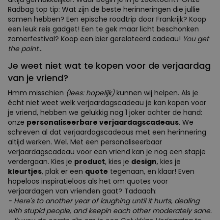
Radbag top tip: Wat zijn de beste herinneringen die jullie
samen hebben? Een epische roadtrip door Frankrijk? Koop
een leuk reis gadget! Een te gek maar licht beschonken
zomerfestival? Koop een bier gerelateerd cadeau!
You get
the point
...
Je weet niet wat te kopen voor de verjaardag
van je vriend?
Hmm misschien
(lees: hopelijk)
kunnen wij helpen. Als je
écht niet weet welk verjaardagscadeau je kan kopen voor
je vriend, hebben we gelukkig nog 1 joker achter de hand:
onze
personaliseerbare verjaardagscadeaus
. We
schreven al dat verjaardagscadeaus met een herinnering
altijd werken. Wel. Met een personaliseerbaar
verjaardagscadeau voor een vriend kan je nog een stapje
verdergaan. Kies je
product
, kies je
design
, kies je
kleurtjes
, plak er een
quote
tegenaan, en klaar! Even
hopeloos inspiratieloos als het om quotes voor
verjaardagen van vrienden gaat? Tadaaah:
- Here's to another year of laughing until it hurts, dealing
with stupid people, and keepin each other moderately sane.