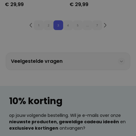
tekst
€ 29,99
€ 29,99
1
2
3
4
5
...
7
Veelgestelde vragen
10% korting
op jouw volgende bestelling. Wil je e-mails over onze
nieuwste producten, geweldige cadeau ideeën
en
exclusieve kortingen
ontvangen?