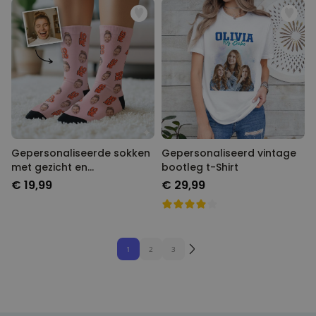
Gepersonaliseerde sokken
Gepersonaliseerd vintage
met gezicht en
bootleg t-Shirt
verschillende designs
€ 19,99
€ 29,99
1
2
3