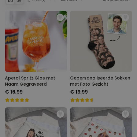
geslaagd te zijn! Neem dus een kijkje in onze suggesties en vind
degene die het beste past bij het thema van het feest dat je
Personaliseerbaar
organiseert!
You can thank us later ;-).
Gepersonaliseerde boxershort
met gezicht en tekst
Meer dan
11.600
keer
29,99 €
gekocht
Personaliseerbaar
Gepersonaliseerde boxershort
met rits ontwerp
Meer dan
700
keer
29,99 €
gekocht
Polaroid-look
Aperol Spritz Glas met
Gepersonaliseerde Sokken
Gepersonaliseerde
Naam Gegraveerd
met Foto Gezicht
Geurhanger set van 2
€ 16,99
€ 19,99
Meer dan
13.900
keer
19,99 €
gekocht