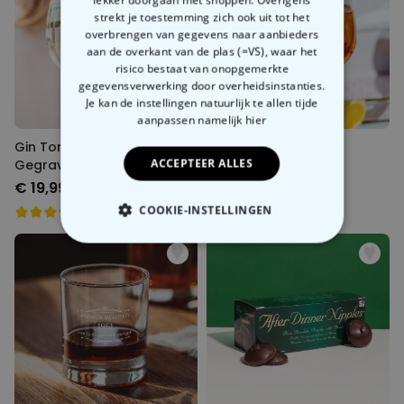
strekt je toestemming zich ook uit tot het
overbrengen van gegevens naar aanbieders
aan de overkant van de plas (=VS), waar het
risico bestaat van onopgemerkte
gegevensverwerking door overheidsinstanties.
Je kan de instellingen natuurlijk te allen tijde
aanpassen
namelijk hier
Gin Tonic Glas met Naam
Aperol Spritz Glas
ACCEPTEER ALLES
Gegraveerd
Gegraveerd
€ 19,99
€ 19,99
COOKIE-INSTELLINGEN
NOODZAKELIJK
PERFORMANCE
MARKETING
OVERIGE