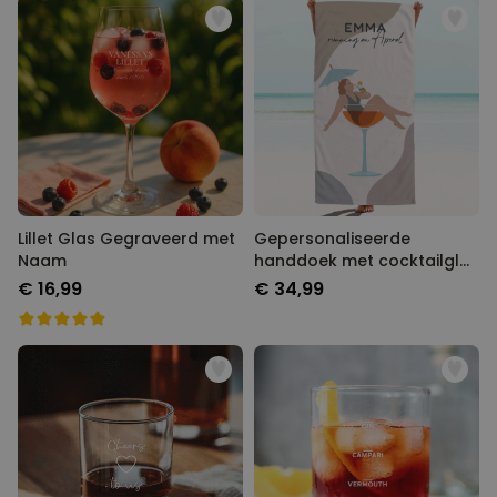
Lillet Glas Gegraveerd met
Gepersonaliseerde
Naam
handdoek met cocktailglas
illustratie
€ 16,99
€ 34,99