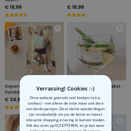
€ 16,99
€ 16,99
Gepersonaliseerde
Gin Tonic Glas met Tekst
Verrassing! Cookies :-)
Handdoek met
Gegraveerd
Droomlichaam
Onze website gebruikt veel koekjes (a.k.a.
€ 34,99
€ 19,99
cookies) - niet alleen de onze maar ook deze
van derde partijen. Deze kleine wonderdingen
zijn noodzakelijk om jou de beste en meest
relevante shopping ervaring te kunnen bieden.
Klik dus even op ACCEPTEREN, en je kan weer
lekker doorgaan met shoppen. Overigens