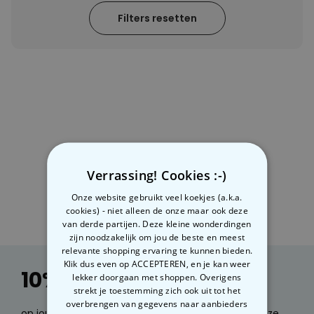
Filters resetten
Personaliseerbaar
Gepersonaliseerde boxershort
met gezicht en tekst
Meer dan
11.600
keer
29,99 €
gekocht
Personaliseerbaar
Gepersonaliseerde boxershort
met rits ontwerp
Meer dan
700
keer
29,99 €
gekocht
Verrassing! Cookies :-)
Polaroid-look
Gepersonaliseerde
Onze website gebruikt veel koekjes (a.k.a.
Geurhanger set van 2
cookies) - niet alleen de onze maar ook deze
Meer dan
13.900
keer
van derde partijen. Deze kleine wonderdingen
19,99 €
gekocht
zijn noodzakelijk om jou de beste en meest
relevante shopping ervaring te kunnen bieden.
Klik dus even op ACCEPTEREN, en je kan weer
10% korting
lekker doorgaan met shoppen. Overigens
strekt je toestemming zich ook uit tot het
overbrengen van gegevens naar aanbieders
op jouw volgende bestelling. Wil je e-mails over onze