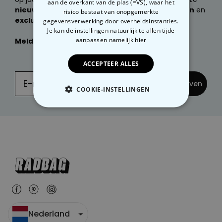
aan de overkant van de plas (=VS), waar het
nieuwste producten, geweldige cadeau ideeën
en
risico bestaat van onopgemerkte
exclusieve kortingen
ontvangen?
gegevensverwerking door overheidsinstanties.
Je kan de instellingen natuurlijk te allen tijde
aanpassen
namelijk hier
Meld je dan nu aan
voor onze
NIEUWSBRIEF:
ACCEPTEER ALLES
... en inschrijven
COOKIE-INSTELLINGEN
NOODZAKELIJK
PERFORMANCE
MARKETING
OVERIGE
Nederland