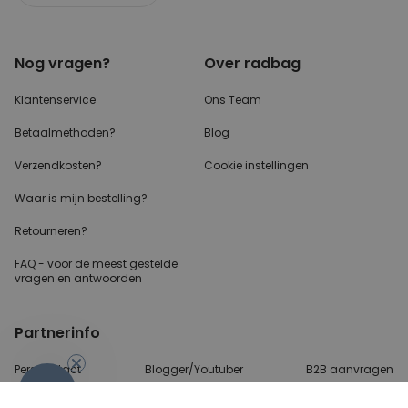
Nog vragen?
Over radbag
Klantenservice
Ons Team
Betaalmethoden?
Blog
Verzendkosten?
Cookie instellingen
Waar is mijn bestelling?
Retourneren?
FAQ - voor de
meest gestelde
vragen
en antwoorden
Partnerinfo
Perscontact
Blogger/Youtuber
B2B aanvragen
-10%