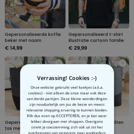
Gepersonaliseerde koffie
Gepersonaliseerd t-shirt
beker met naam
illustratie cartoon familie
€ 14,99
€ 29,99
Verrassing! Cookies :-)
Onze website gebruikt veel koekjes (a.k.a.
cookies) - niet alleen de onze maar ook deze
van derde partijen. Deze kleine wonderdingen
zijn noodzakelijk om jou de beste en meest
relevante shopping ervaring te kunnen bieden.
Klik dus even op ACCEPTEREN, en je kan weer
lekker doorgaan met shoppen. Overigens
Gepersonaliseerde vilten
Gepersonaliseerde vilten
strekt je toestemming zich ook uit tot het
tas met monogram
tas met tekst
overbrengen van gegevens naar aanbieders