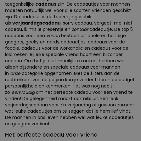
toegankelijke
cadeaus
zijn. De cadeautjes voor mannen
moeten natuurlijk wel voor alle soorten vrienden geschikt
zijn. De cadeaus in de top 5 zijn geschikt
als
verjaardagscadeau
, sorry cadeau, vergeet-me-niet
cadeau, ik mis je presentje en
zomaar
cadeautje. De top 5
cadeaus voor een
vriend
bestaan uit coole en handige
gadgets, geeky en nerdy cadeautjes, cadeaus voor de
foodie, cadeaus voor de workaholic en cadeaus voor de
lolbroeken. Bij elke speciale vriend hoort een bijzonder
cadeau. Om het je niet moeilijk te maken, hebben we
alleen bijzondere en speciale cadeaus voor mannen
in
onze
categorie opgenomen. Met de filters aan de
rechterkant van de pagina kan je verder filteren op budget,
persoonlijkheid en kenmerken. Het was nog nooit
zo
eenvoudig
om het perfecte cadeau voor een vriend te
vinden! De gelegenheid maakt ook niks uit. Een leuk
verjaardagscadeau voor z'n verjaardag of gewoon zomaar
wat leuke cadeautjes om te zeggen dat je hem lief vindt.
De mannen in ons leven hebben wel wat leuke cadeautjes
en gadgets verdient.
Het perfecte cadeau voor vriend