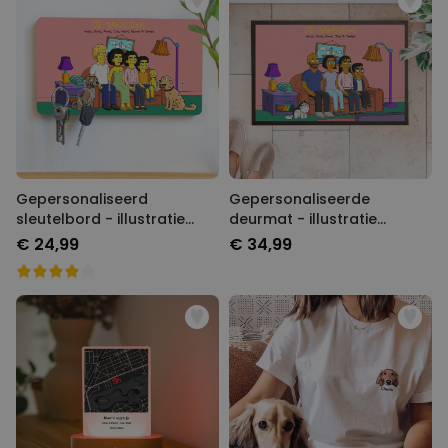
Gepersonaliseerd
Gepersonaliseerde
sleutelbord - illustratie
deurmat - illustratie
cartoon familie
cartoon familie
€ 24,99
€ 34,99