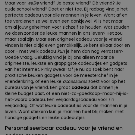
Maar voor
welke
vriend? Je beste vriend? Dé vriend? Je
oude school vriend? Doet er niet toe. Bij radbag vind je het
perfecte cadeau voor alle mannen in je leven. Want af en
toe verdienen ze wel even een dankjewel. Al is het maar
om al jouw geheimen voor zichzelf te houden. Wat zouden
we doen zonder de leuke mannen in ons leven? Het zou
maar saai zijn. Maar een origineel cadeau voor je vriend
vinden is niet altijd even gemakkelijk. Je kent elkaar door en
door - met welk cadeau
kun
je hem dan nog verrassen?
Goede vraag. Gelukkig vind je bij ons alleen maar de
origineelste, leukste en grappigste cadeautjes en gadgets
van het internet. Pinky swear! Of je nu op zoek bent naar
praktische keuken gadgets voor de meesterchef in je
vriendenkring, of een leuke
accessoires
zoekt voor op het
bureau van je vriend. Een groot
cadeau
dat binnen je
kleine budget past, of een niet-zo-goedkoop-maar-hij-is-
het-waard cadeau. Een verjaardagscadeau voor z'n
verjaardag. Of wat leuke cadeautjes voor de mannen in je
leven. Want stiekem kun je mannen heel blij maken met
handige gadgets en leuke cadeautjes.
Personaliseerbaar cadeau voor je vriend en