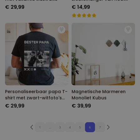
met symbolen
€ 29,99
€ 14,99
Personaliseerbaar papa T-
Magnetische Marmeren
shirt met zwart-witfoto's
Monoliet Kubus
en tekst
€ 29,99
€ 39,99
1
...
3
4
5
6
7