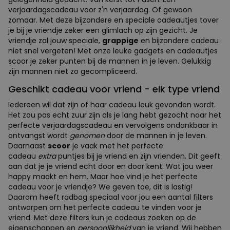
verjaardagscadeau voor z'n verjaardag. Of gewoon
zomaar. Met deze bijzondere en speciale cadeautjes tover
je bij je vriendje zeker een glimlach op zijn gezicht. Je
vriendje zal jouw speciale,
grappige
en bijzondere cadeau
niet snel vergeten! Met onze leuke gadgets en cadeautjes
scoor je zeker punten bij de mannen in je leven. Gelukkig
zijn mannen niet zo gecompliceerd.
Geschikt cadeau voor vriend - elk type vriend
Iedereen wil dat zijn of haar cadeau leuk gevonden wordt.
Het zou pas echt zuur zijn als je lang hebt gezocht naar het
perfecte verjaardagscadeau en vervolgens ondankbaar in
ontvangst wordt
genomen
door de mannen in je leven.
Daarnaast
scoor
je vaak met het perfecte
cadeau
extra
puntjes bij je vriend en zijn vrienden. Dit geeft
aan dat je je vriend echt door en door kent. Wat jou weer
happy maakt en hem. Maar hoe vind je het perfecte
cadeau voor je vriendje? We geven toe, dit is lastig!
Daarom heeft radbag speciaal voor jou een aantal filters
ontworpen om het perfecte cadeau te vinden voor je
vriend. Met deze filters kun je cadeaus zoeken op de
eigenschappen en
persoonlijkheid
van je vriend. Wij hebben