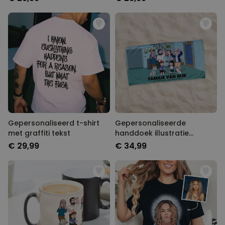
Gepersonaliseerd t-shirt
Gepersonaliseerde
met graffiti tekst
handdoek illustratie
stripfiguur familie
€ 29,99
€ 34,99