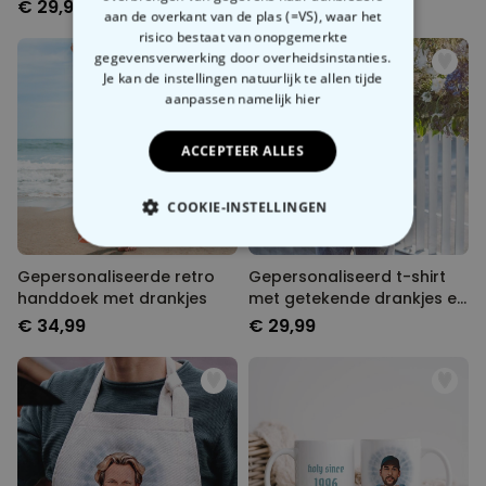
€ 29,99
€ 29,99
aan de overkant van de plas (=VS), waar het
risico bestaat van onopgemerkte
gegevensverwerking door overheidsinstanties.
Je kan de instellingen natuurlijk te allen tijde
aanpassen
namelijk hier
ACCEPTEER ALLES
COOKIE-INSTELLINGEN
NOODZAKELIJK
Gepersonaliseerde retro
Gepersonaliseerd t-shirt
handdoek met drankjes
met getekende drankjes en
PERFORMANCE
tekst
€ 34,99
€ 29,99
MARKETING
OVERIGE