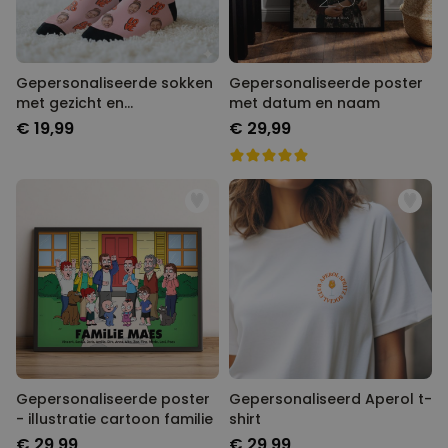
Gepersonaliseerde sokken
Gepersonaliseerde poster
met gezicht en
met datum en naam
verschillende designs
€ 19,99
€ 29,99
Gepersonaliseerde poster
Gepersonaliseerd Aperol t-
- illustratie cartoon familie
shirt
€ 29,99
€ 29,99