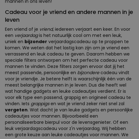
mannen in ons leven!
Cadeau voor je vriend en andere mannen in je
leven
Een vriend of je
vriend
, iedereen verjaart een keer. En voor
een
verjaardag
is het natuurlijk cool om met een leuk,
uniek en
bijzonder
verjaardagscadeau op te proppen te
komen. We weten dat het lastig kan zijn om je vriend een
verrassend en leuk cadeau te geven. Daarom hebben we
speciale filters ontworpen om het perfecte cadeau voor
mannen te vinden. Deze filters zorgen ervoor dat jij het
meest passende, persoonlijke en
bijzondere
cadeau vindt
voor je vriendje. Je betere helft is waarschijnlijk één van de
meest belangrijke mannen in je leven. Dus die heeft wel
wat handige gadgets en leuke cadeautjes verdient. Er is
voor elk type een passend, grappig en origineel cadeau te
vinden. Iets
grappigs
en wat je vriend zeker niet snel zal
vergeten
. Wat dacht je van leuke gadgets en persoonlijke
cadeautjes voor mannen. Bijvoorbeeld een
personaliseerbare bierpul voor de levensgenieter. Of een
leuk verjaardagscadeau voor z'n verjaardag. Wij hebben
een grote keuze aan leuke cadeautjes voor mannen. We