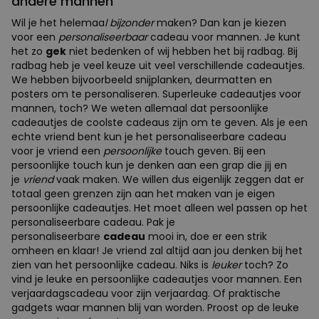
andere mannen
Wil je het helemaa
l bijzonder
maken? Dan kan je kiezen
voor een
personaliseerbaar
cadeau voor mannen. Je kunt
het zo
gek
niet bedenken of wij hebben het bij radbag. Bij
radbag heb je veel keuze uit veel verschillende cadeautjes.
We hebben bijvoorbeeld snijplanken, deurmatten en
posters om te personaliseren. Superleuke cadeautjes voor
mannen, toch? We weten allemaal dat persoonlijke
cadeautjes de coolste cadeaus zijn om te geven. Als je een
echte vriend bent kun je het personaliseerbare cadeau
voor je vriend een
persoonlijke
touch geven. Bij een
persoonlijke touch kun je denken aan een grap die jij en
je
vriend
vaak maken. We willen dus eigenlijk zeggen dat er
totaal geen grenzen zijn aan het maken van je eigen
persoonlijke cadeautjes. Het moet alleen wel passen op het
personaliseerbare cadeau. Pak je
personaliseerbare
cadeau
mooi in, doe er een strik
omheen en klaar! Je vriend zal altijd aan jou denken bij het
zien van het persoonlijke cadeau. Niks is
leuker
toch? Zo
vind je leuke en persoonlijke cadeautjes voor mannen. Een
verjaardagscadeau voor zijn verjaardag. Of praktische
gadgets waar mannen blij van worden. Proost op de leuke