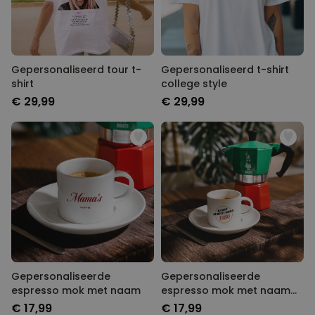
Gepersonaliseerd tour t-
Gepersonaliseerd t-shirt
shirt
college style
€ 29,99
€ 29,99
Gepersonaliseerde
Gepersonaliseerde
espresso mok met naam
espresso mok met naam
en jaartal
€ 17,99
€ 17,99