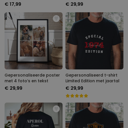
regels
€ 17,99
€ 29,99
Gepersonaliseerde poster
Gepersonaliseerd t-shirt
met 4 foto’s en tekst
Limited Edition met jaartal
€ 29,99
€ 29,99