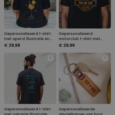
Gepersonaliseerd t-shirt
Gepersonaliseerd
met aperol illustratie en
motorclub t-shirt met
tekst
naam
€ 29,99
€ 29,99
Gepersonaliseerd t-shirt
Gepersonaliseerde
met vakantie illustratie
sleutelhanger van hout