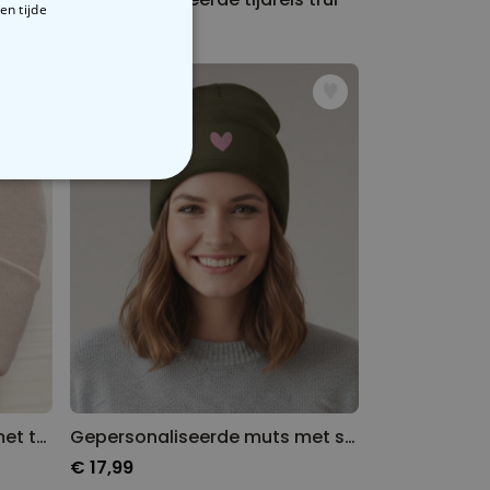
en tijde
€ 39,99
VERIGE
Gepersonaliseerde muts met tekst
Gepersonaliseerde muts met symbool en tekst
€ 17,99