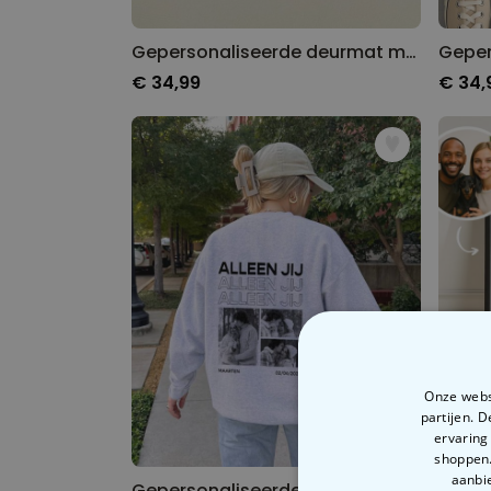
Gepersonaliseerde deurmat met huisdier en naam
€ 34,99
€ 34,
Onze websi
partijen. 
ervaring
shoppen.
aanbie
Gepersonaliseerde trui met zwart-witfoto’s en tekst