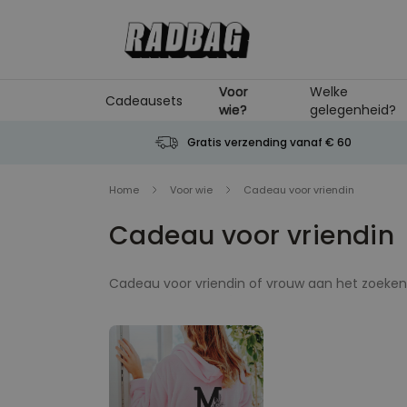
Ga naar de inhoud
Voor
Welke
Cadeausets
wie?
gelegenheid?
Gratis verzending vanaf € 60
Home
Voor wie
Cadeau voor vriendin
Cadeau voor vriendin
Cadeau voor vriendin of vrouw aan het zoeken?
Je hebt het
paradijs
qua cadeaus voor vriendi
personaliseren cadeaus zijn
persoonlijk, unie
je vriendin zeker blij met een grappige mok of 
verdient. Tussen onze leuke en originele cadea
zomaar. Iets met chocolade, of wat
persoonl