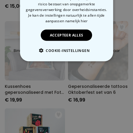
risico bestaat van onopgemerkte
set van 6
€ 15,00
€ 16,99
gegevensverwerking door overheidsinstanties.
Je kan de instellingen natuurlijk te allen tijde
aanpassen
namelijk hier
ACCEPTEER ALLES
COOKIE-INSTELLINGEN
Binnenkort beschikbaar
Binnenkort beschikbaar
NOODZAKELIJK
PERFORMANCE
Kussenhoes
Gepersonaliseerde tattoos
MARKETING
OVERIGE
gepersonaliseerd met Foto
Oktoberfest set van 6
en Halo
€ 19,99
€ 16,99