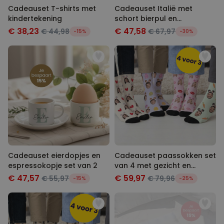
Cadeauset T-shirts met
Cadeauset Italië met
kindertekening
schort bierpul en
espressokopje
€ 38,23
€ 47,58
€ 44,98
€ 67,97
-15%
-30%
Cadeauset eierdopjes en
Cadeauset paassokken set
espressokopje set van 2
van 4 met gezicht en
konijnenoren
€ 47,57
€ 59,97
€ 55,97
€ 79,96
-15%
-25%