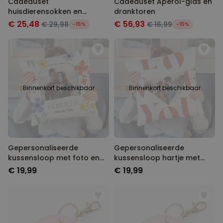
Cadeauset
Cadeauset Aperol-glas en
huisdierensokken en
dranktoren
sleutelhanger
€ 25,48
€ 56,93
€ 29,98
€ 16,99
-15%
-15%
Binnenkort beschikbaar
Binnenkort beschikbaar
Gepersonaliseerde
Gepersonaliseerde
kussensloop met foto en
kussensloop hartje met
tekst
foto en tekst
€ 19,99
€ 19,99