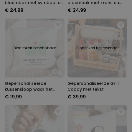
bloembak met symbool en
bloembak met krans en
tekst
tekst
€ 24,99
€ 24,99
Binnenkort beschikbaar
Binnenkort beschikbaar
Gepersonaliseerde
Gepersonaliseerde Grill
kussensloop waar het
Caddy met tekst
begon
€ 19,99
€ 39,99