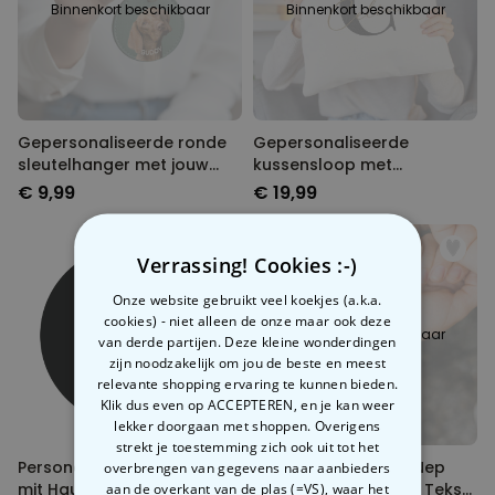
Binnenkort beschikbaar
Binnenkort beschikbaar
Gepersonaliseerde ronde
Gepersonaliseerde
sleutelhanger met jouw
kussensloop met
huisdier
monogram
€ 9,99
€ 19,99
Verrassing! Cookies :-)
Onze website gebruikt veel koekjes (a.k.a.
cookies) - niet alleen de onze maar ook deze
Binnenkort beschikbaar
van derde partijen. Deze kleine wonderdingen
zijn noodzakelijk om jou de beste en meest
relevante shopping ervaring te kunnen bieden.
Klik dus even op ACCEPTEREN, en je kan weer
lekker doorgaan met shoppen. Overigens
strekt je toestemming zich ook uit tot het
Personalisierbares Poster
Gepersonaliseerde Nep
overbrengen van gegevens naar aanbieders
mit Haustier Illustration
aan de overkant van de plas (=VS), waar het
Tattoos met Foto en Tekst