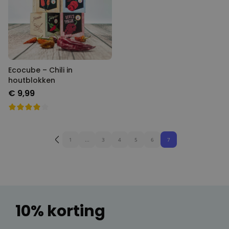
Ecocube – Chili in
houtblokken
€ 9,99
1
...
3
4
5
6
7
10% korting