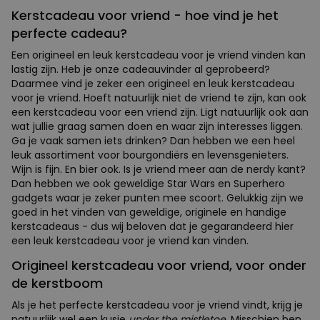
Kerstcadeau voor vriend - hoe vind je het
perfecte cadeau?
Een origineel en leuk kerstcadeau voor je vriend vinden kan
lastig zijn. Heb je onze cadeauvinder al geprobeerd?
Daarmee vind je zeker een origineel en leuk kerstcadeau
voor je vriend. Hoeft natuurlijk niet de vriend te zijn, kan ook
een kerstcadeau voor een vriend zijn. Ligt natuurlijk ook aan
wat jullie graag samen doen en waar zijn interesses liggen.
Ga je vaak samen iets drinken? Dan hebben we een heel
leuk assortiment voor bourgondiërs en levensgenieters.
Wijn is fijn. En bier ook. Is je vriend meer aan de nerdy kant?
Dan hebben we ook geweldige Star Wars en Superhero
gadgets waar je zeker punten mee scoort. Gelukkig zijn we
goed in het vinden van geweldige, originele en handige
kerstcadeaus - dus wij beloven dat je gegarandeerd hier
een leuk kerstcadeau voor je vriend kan vinden.
Origineel kerstcadeau voor vriend, voor onder
de kerstboom
Als je het perfecte kerstcadeau voor je vriend vindt, krijg je
natuurlijk wel een kusje
under the mistletoe
. Misschien ben