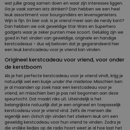
wat jullie graag samen doen en waar zijn interesses liggen.
Ga je vaak samen iets drinken? Dan hebben we een heel
leuk assortiment voor bourgondiërs en levensgenieters.
Wijn is fijn. En bier ook. Is je vriend meer aan de nerdy kant?
Dan hebben we ook geweldige Star Wars en Superhero
gadgets waar je zeker punten mee scoort. Gelukkig zijn we
goed in het vinden van geweldige, originele en handige
kerstcadeaus - dus wij beloven dat je gegarandeerd hier
een leuk kerstcadeau voor je vriend kan vinden.
Origineel kerstcadeau voor vriend, voor onder
de kerstboom
Als je het perfecte kerstcadeau voor je vriend vindt, krijg je
natuurlijk wel een kusje
under the mistletoe
. Misschien ben
je al maanden op zoek naar een kerstcadeau voor je
vriend, en misschien ben je pas net begonnen aan deze
speurtocht. Dat maakt niks uit. Uiteindelijk is het
belangrijkste natuurlijk dat je een origineel en toepasselijk
kerstcadeau voor je vriend vind. Zelfs de mensen die
eigenlijk een
Grinch
zijn vinden het stiekem leuk om een
geweldig kerstcadeau voor hun vriend te vinden. Zodra je
die vrolijke liedjes op de radio hoort weet je al hoe laat het