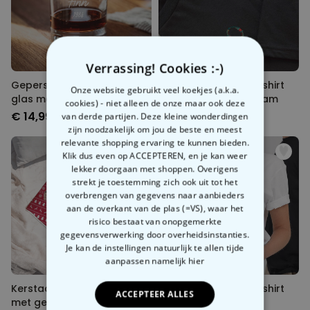
Verrassing! Cookies :-)
Gepersonaliseerd whisky
Gepersonaliseerd t-shirt
Onze website gebruikt veel koekjes (a.k.a.
glas met tekst
met winters monogram
cookies) - niet alleen de onze maar ook deze
€ 14,99
€ 29,99
van derde partijen. Deze kleine wonderdingen
zijn noodzakelijk om jou de beste en meest
relevante shopping ervaring te kunnen bieden.
Klik dus even op ACCEPTEREN, en je kan weer
lekker doorgaan met shoppen. Overigens
strekt je toestemming zich ook uit tot het
overbrengen van gegevens naar aanbieders
aan de overkant van de plas (=VS), waar het
risico bestaat van onopgemerkte
gegevensverwerking door overheidsinstanties.
Je kan de instellingen natuurlijk te allen tijde
aanpassen
namelijk hier
Kerstachtige boxershort
Gepersonaliseerd t-shirt
ACCEPTEER ALLES
met gezicht en patroon
vintage