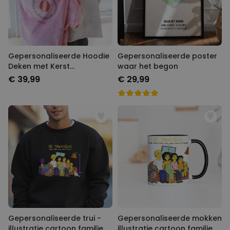
Gepersonaliseerde Hoodie
Gepersonaliseerde poster
Deken met Kerst
waar het begon
monogram
€ 39,99
€ 29,99
Gepersonaliseerde trui -
Gepersonaliseerde mokken
illustratie cartoon familie
illustratie cartoon familie