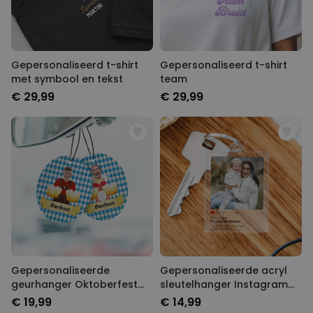
Gepersonaliseerd t-shirt
Gepersonaliseerd t-shirt
met symbool en tekst
team
€ 29,99
€ 29,99
Gepersonaliseerde
Gepersonaliseerde acryl
geurhanger Oktoberfest
sleutelhanger Instagram
set van 2
stijl
€ 19,99
€ 14,99