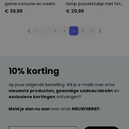
game console en naam
lamp puzzelstukje met foto
en tekst
€ 39,99
€ 29,99
1
...
3
4
5
6
7
10% korting
op jouw volgende bestelling. Wil je e-mails over onze
nieuwste producten, geweldige cadeau ideeën
en
exclusieve kortingen
ontvangen?
Meld je dan nu aan
voor onze
NIEUWSBRIEF: