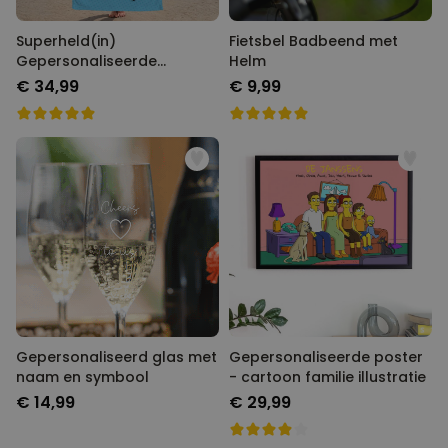
Superheld(in)
Fietsbel Badbeend met
Gepersonaliseerde
Helm
Handdoek met Gezicht als
€ 34,99
€ 9,99
Comic
Gepersonaliseerd glas met
Gepersonaliseerde poster
naam en symbool
- cartoon familie illustratie
€ 14,99
€ 29,99