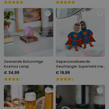
Zwevende Bolvormige
Gepersonaliseerde
Kosmos Lamp
Geurhanger Superheld met
Gezicht set van 2
€ 34,99
€ 19,99