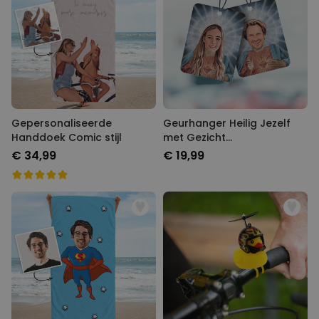
Gepersonaliseerde
Geurhanger Heilig Jezelf
Handdoek Comic stijl
met Gezicht
Gepersonaliseerd set van 2
€ 34,99
€ 19,99