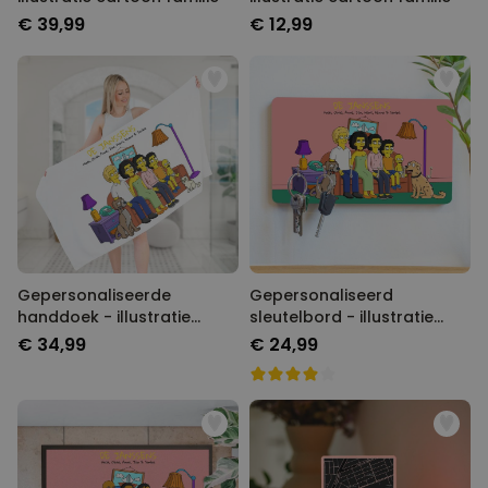
€ 39,99
€ 12,99
Gepersonaliseerde
Gepersonaliseerd
handdoek - illustratie
sleutelbord - illustratie
cartoon familie
cartoon familie
€ 34,99
€ 24,99