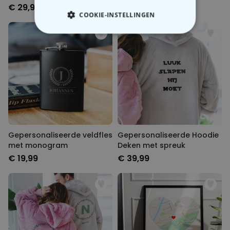
€ 29,99
€ 29,99
COOKIE-INSTELLINGEN
NOODZAKELIJK
PERFORMANCE
MARKETING
OVERIGE
Gepersonaliseerde veldfles
Gepersonaliseerde Hoodie
met monogram
Deken met spreuk
€ 19,99
€ 39,99