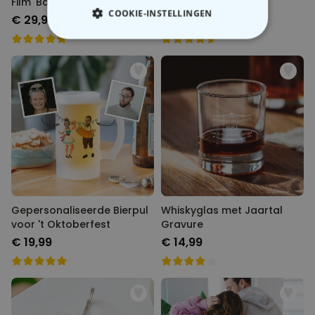
Film 'Bad Boys'
Gegraveerd
COOKIE-INSTELLINGEN
€ 29,99
€ 19,99
NOODZAKELIJK
PERFORMANCE
MARKETING
OVERIGE
Gepersonaliseerde Bierpul
Whiskyglas met Jaartal
voor 't Oktoberfest
Gravure
€ 19,99
€ 14,99