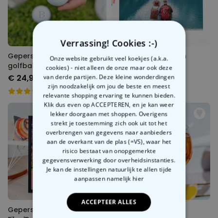
Verrassing! Cookies :-)
Gepersonaliseerde
Fotopuzzel met Eigen
Onze website gebruikt veel koekjes (a.k.a.
golfballen set van 3 met
Ontwerp
cookies) - niet alleen de onze maar ook deze
monogram
€ 24,99
€ 24,99
van derde partijen. Deze kleine wonderdingen
zijn noodzakelijk om jou de beste en meest
relevante shopping ervaring te kunnen bieden.
Klik dus even op ACCEPTEREN, en je kan weer
lekker doorgaan met shoppen. Overigens
strekt je toestemming zich ook uit tot het
overbrengen van gegevens naar aanbieders
aan de overkant van de plas (=VS), waar het
risico bestaat van onopgemerkte
gegevensverwerking door overheidsinstanties.
Je kan de instellingen natuurlijk te allen tijde
aanpassen
namelijk hier
ACCEPTEER ALLES
Gepersonaliseerde Poster
Aperol Spritz Glas