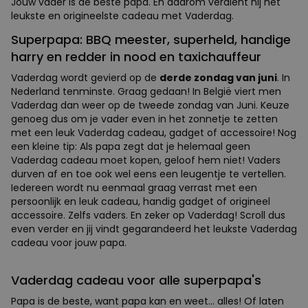
Jouw vader is de beste papa. En daarom verdient hij het
leukste en origineelste cadeau met Vaderdag.
Superpapa: BBQ meester, superheld, handige
harry en redder in nood en taxichauffeur
Vaderdag wordt gevierd op de
derde zondag van juni
. In
Nederland tenminste. Graag gedaan! In België viert men
Vaderdag dan weer op de tweede zondag van Juni. Keuze
genoeg dus om je vader even in het zonnetje te zetten
met een leuk Vaderdag cadeau, gadget of accessoire! Nog
een kleine tip: Als papa zegt dat je helemaal geen
Vaderdag cadeau moet kopen, geloof hem niet! Vaders
durven af en toe ook wel eens een leugentje te vertellen.
Iedereen wordt nu eenmaal graag verrast met een
persoonlijk en leuk cadeau, handig gadget of origineel
accessoire. Zelfs vaders. En zeker op Vaderdag! Scroll dus
even verder en jij vindt gegarandeerd het leukste Vaderdag
cadeau voor jouw papa.
Vaderdag cadeau voor alle superpapa's
Papa is de beste, want papa kan en weet... alles! Of laten