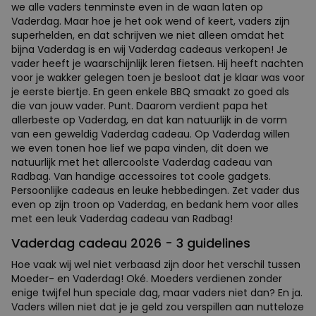
we alle vaders tenminste even in de waan laten op
Vaderdag. Maar hoe je het ook wend of keert, vaders zijn
superhelden, en dat schrijven we niet alleen omdat het
bijna Vaderdag is en wij Vaderdag cadeaus verkopen! Je
vader heeft je waarschijnlijk leren fietsen. Hij heeft nachten
voor je wakker gelegen toen je besloot dat je klaar was voor
je eerste biertje. En geen enkele BBQ smaakt zo goed als
die van jouw vader. Punt. Daarom verdient papa het
allerbeste op Vaderdag, en dat kan natuurlijk in de vorm
van een geweldig Vaderdag cadeau. Op Vaderdag willen
we even tonen hoe lief we papa vinden, dit doen we
natuurlijk met het allercoolste Vaderdag cadeau van
Radbag. Van handige accessoires tot coole gadgets.
Persoonlijke cadeaus en leuke hebbedingen. Zet vader dus
even op zijn troon op Vaderdag, en bedank hem voor alles
met een leuk Vaderdag cadeau van Radbag!
Vaderdag cadeau 2026 - 3 guidelines
Hoe vaak wij wel niet verbaasd zijn door het verschil tussen
Moeder- en Vaderdag! Oké. Moeders verdienen zonder
enige twijfel hun speciale dag, maar vaders niet dan? En ja.
Vaders willen niet dat je je geld zou verspillen aan nutteloze