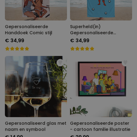
Gepersonaliseerde
Superheld(in)
Handdoek Comic stijl
Gepersonaliseerde
Handdoek met Gezicht als
€ 34,99
€ 34,99
Comic
Gepersonaliseerd glas met
Gepersonaliseerde poster
naam en symbool
- cartoon familie illustratie