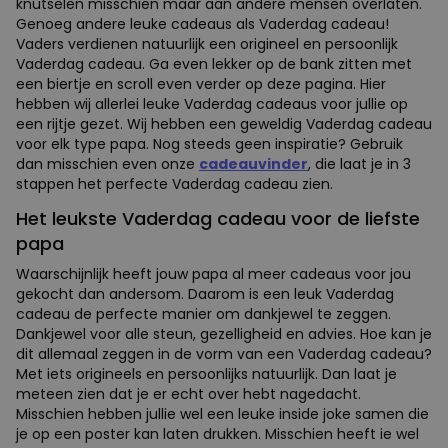
knutselen misschien maar aan andere mensen overlaten.
Genoeg andere leuke cadeaus als Vaderdag cadeau!
Vaders verdienen natuurlijk een origineel en persoonlijk
Vaderdag cadeau. Ga even lekker op de bank zitten met
een biertje en scroll even verder op deze pagina. Hier
hebben wij allerlei leuke Vaderdag cadeaus voor jullie op
een rijtje gezet. Wij hebben een geweldig Vaderdag cadeau
voor elk type papa. Nog steeds geen inspiratie? Gebruik
dan misschien even onze
cadeauvinder
, die laat je in 3
stappen het perfecte Vaderdag cadeau zien.
Het leukste Vaderdag cadeau voor de liefste
papa
Waarschijnlijk heeft jouw papa al meer cadeaus voor jou
gekocht dan andersom. Daarom is een leuk Vaderdag
cadeau de perfecte manier om dankjewel te zeggen.
Dankjewel voor alle steun, gezelligheid en advies. Hoe kan je
dit allemaal zeggen in de vorm van een Vaderdag cadeau?
Met iets origineels en persoonlijks natuurlijk. Dan laat je
meteen zien dat je er echt over hebt nagedacht.
Misschien hebben jullie wel een leuke inside joke samen die
je op een poster kan laten drukken. Misschien heeft ie wel