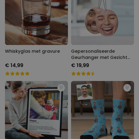
Whiskyglas met gravure
Gepersonaliseerde
Geurhanger met Gezicht
set van 2
€ 14,99
€ 19,99