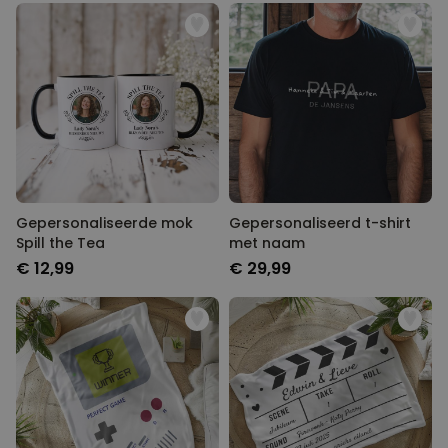
Gepersonaliseerde mok
Gepersonaliseerd t-shirt
Spill the Tea
met naam
€ 12,99
€ 29,99