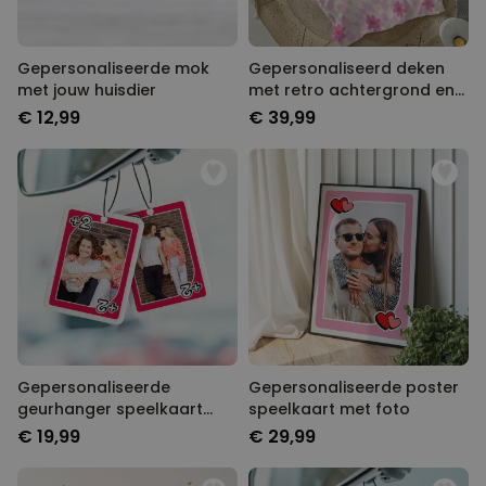
Gepersonaliseerde mok
Gepersonaliseerd deken
met jouw huisdier
met retro achtergrond en
naam
€ 12,99
€ 39,99
Gepersonaliseerde
Gepersonaliseerde poster
geurhanger speelkaart
speelkaart met foto
met foto set van 2
€ 19,99
€ 29,99