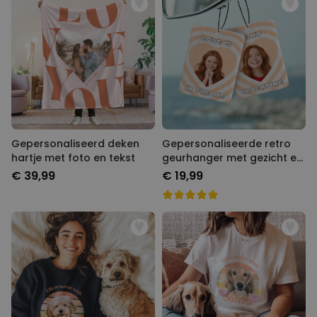
Gepersonaliseerd deken
Gepersonaliseerde retro
hartje met foto en tekst
geurhanger met gezicht en
tekst
€ 39,99
€ 19,99