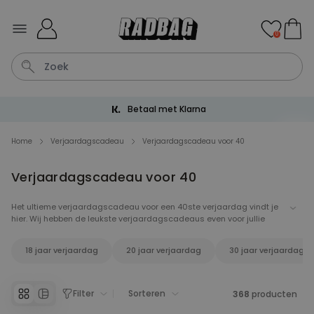
Ga naar de inhoud
0
Betaal met Klarna
Tas
Sleutel
Lamp
Mok
Aperol Spritz
Home
Verjaardagscadeau
Verjaardagscadeau voor 40
Verjaardagscadeau voor 40
Personaliseerbaar
Gepersonaliseerde
champagne coupe met tekst
Het ultieme verjaardagscadeau voor een 40ste verjaardag vindt je
Meer dan
hier. Wij hebben de leukste verjaardagscadeaus even voor jullie
2.000
keer
24,99 €
gekocht
verzameld. Handige cadeaus, grappige cadeaus, originele
cadeaus... wij hebben alles! Van elektrische kurkentrekker tot whisky
18 jaar verjaardag
20 jaar verjaardag
30 jaar verjaardag
glazen. Iets voor een handige harry of een overjarige puber.
Personaliseerbaar
Aperol Spritz Glas met Naam
Gegraveerd
Meer dan
Filter
Sorteren
368
producten
19.400
keer
16,99 €
gekocht