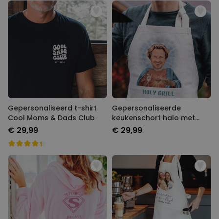
Gepersonaliseerd t-shirt
Gepersonaliseerde
Cool Moms & Dads Club
keukenschort halo met
gezicht en tekst
€ 29,99
€ 29,99