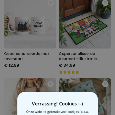
Gepersonaliseerde mok
Gepersonaliseerde
tovenaars
deurmat - illustratie
stripfiguur familie
€ 12,99
€ 34,99
Verrassing! Cookies :-)
Onze website gebruikt veel koekjes (a.k.a.