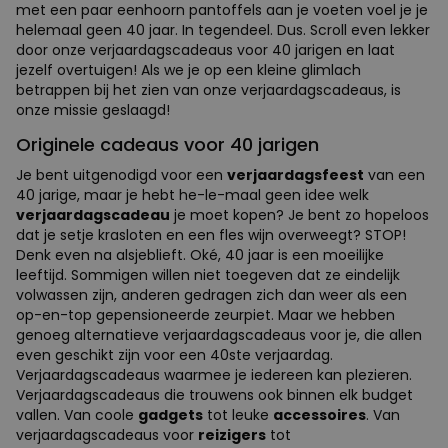
met een paar eenhoorn pantoffels aan je voeten voel je je
helemaal geen 40 jaar. In tegendeel. Dus. Scroll even lekker
door onze verjaardagscadeaus voor 40 jarigen en laat
jezelf overtuigen! Als we je op een kleine glimlach
betrappen bij het zien van onze verjaardagscadeaus, is
onze missie geslaagd!
Originele cadeaus voor 40 jarigen
Je bent uitgenodigd voor een
verjaardagsfeest
van een
40 jarige, maar je hebt he-le-maal geen idee welk
verjaardagscadeau
je moet kopen? Je bent zo hopeloos
dat je setje krasloten en een fles wijn overweegt? STOP!
Denk even na alsjeblieft. Oké, 40 jaar is een moeilijke
leeftijd. Sommigen willen niet toegeven dat ze eindelijk
volwassen zijn, anderen gedragen zich dan weer als een
op-en-top gepensioneerde zeurpiet. Maar we hebben
genoeg alternatieve verjaardagscadeaus voor je, die allen
even geschikt zijn voor een 40ste verjaardag.
Verjaardagscadeaus waarmee je iedereen kan plezieren.
Verjaardagscadeaus die trouwens ook binnen elk budget
vallen. Van coole
gadgets
tot leuke
accessoires
. Van
verjaardagscadeaus voor
reizigers
tot