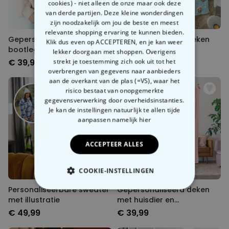
cookies) - niet alleen de onze maar ook deze
van derde partijen. Deze kleine wonderdingen
zijn noodzakelijk om jou de beste en meest
relevante shopping ervaring te kunnen bieden.
Gepersonaliseerde
Gepersonaliseerd deken
Klik dus even op ACCEPTEREN, en je kan weer
bootleg huisdier trui
met jouw huisdier
lekker doorgaan met shoppen. Overigens
€ 39,99
strekt je toestemming zich ook uit tot het
€ 39,99
overbrengen van gegevens naar aanbieders
aan de overkant van de plas (=VS), waar het
risico bestaat van onopgemerkte
gegevensverwerking door overheidsinstanties.
Je kan de instellingen natuurlijk te allen tijde
aanpassen
namelijk hier
ACCEPTEER ALLES
COOKIE-INSTELLINGEN
Personaliseerbare sweater
Gepersonaliseerd deken
NOODZAKELIJK
met illustratie
met huisdier en
achtergrond
€ 49,99
€ 39,99
PERFORMANCE