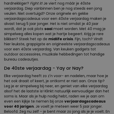
hardnekkiger?
Fight it!
Je viert nog máár je 40ste
verjaardag. Diep vanbinnen ben je nog steeds een jong
veulen. Niet overtuigd? Onze originele en gekke
verjaardagscadeaus voor een 40ste verjaardag maken je
alvast terug 5 jaar jonger. Het is niet omdat je 40 jaar
wordt, dat je ook plots
saai
moet worden. Met 40 mag je
simpelweg alles kopen wat je hartje begeert. Krijg je rare
blikken? Steek het op de
midlife crisis
. Fijn, toch? Vindt
hier leukste, grappigste en origineelste verjaardagscadeaus
voor een 40ste verjaardag. Van keuken gadgets tot
outdoor accessoires, muzikale hebbedingen tot handige
bureau cadeautjes.
De 40ste verjaardag - Yay or Nay?
Elke verjaardag heeft zo z'n voor- en nadelen, maar hoe je
het ook draait of keert, je ontkomt er niet aan. Onze tip?
Leg je er simpelweg bij neer, en geniet van elke verjaardag
alsof het de laatste is! Klinkt natuurlijk eenvoudiger dan het
soms is. Maar als je hulp nodig hebt, raden we je aan om
even een kijkje te nemen bij onze
verjaardagscadeaus
voor 40 jarigen
. Je voelt je meteen weer 5 jaar jonger.
Beloofd. Zeg nu zelf - je bent maar zo jong als je je voelt. En