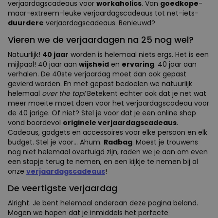
verjaardagscadeaus voor
workaholics
. Van
goedkope
-
maar-extreem-leuke verjaardagscadeaus tot net-iets-
duurdere
verjaardagscadeaus. Benieuwd?
Vieren we de verjaardagen na 25 nog wel?
Natuurlijk!
40 jaar
worden is helemaal niets ergs. Het is een
mijlpaal! 40 jaar aan
wijsheid
en
ervaring
. 40 jaar aan
verhalen. De 40ste verjaardag moet dan ook gepast
gevierd worden. En met gepast bedoelen we natuurlijk
helemaal
over the top!
Betekent echter ook dat je net wat
meer moeite moet doen voor het verjaardagscadeau voor
de 40 jarige. Of niet? Stel je voor dat je een online shop
vond boordevol
originele verjaardagscadeaus
.
Cadeaus, gadgets en accessoires voor elke persoon en elk
budget. Stel je voor... Ahum.
Radbag
. Moest je trouwens
nog niet helemaal overtuigd zijn, raden we je aan om even
een stapje terug te nemen, en een kijkje te nemen bij al
onze
verjaardagscadeaus
!
De veertigste verjaardag
Alright. Je bent helemaal onderaan deze pagina beland.
Mogen we hopen dat je inmiddels het perfecte