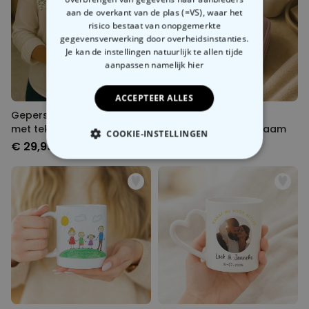
aan de overkant van de plas (=VS), waar het
risico bestaat van onopgemerkte
gegevensverwerking door overheidsinstanties.
Je kan de instellingen natuurlijk te allen tijde
aanpassen
namelijk hier
ACCEPTEER ALLES
Gepersonaliseerde vaas
Gepersonaliseerde
met tekst en krans
sieraden doos met naam
COOKIE-INSTELLINGEN
€ 29,99
€ 29,99
NOODZAKELIJK
PERFORMANCE
MARKETING
OVERIGE