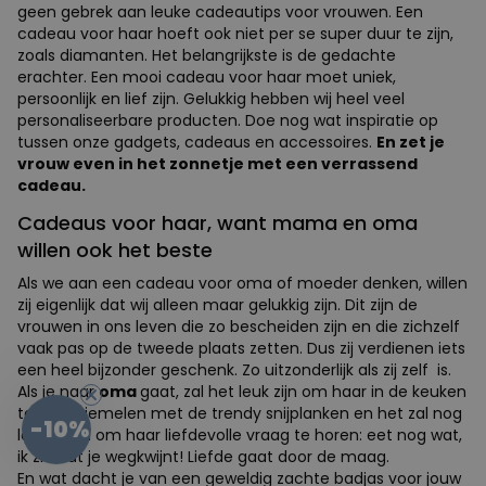
geen gebrek aan leuke cadeautips voor vrouwen. Een
cadeau voor haar hoeft ook niet per se super duur te zijn,
zoals diamanten. Het belangrijkste is de gedachte
erachter. Een mooi cadeau voor haar moet uniek,
persoonlijk en lief zijn. Gelukkig hebben wij heel veel
personaliseerbare producten. Doe nog wat inspiratie op
tussen onze gadgets, cadeaus en accessoires.
En zet je
vrouw even in het zonnetje met een verrassend
cadeau.
Cadeaus voor haar, want mama en oma
willen ook het beste
Als we aan een cadeau voor oma of moeder denken, willen
zij eigenlijk dat wij alleen maar gelukkig zijn. Dit zijn de
vrouwen in ons leven die zo bescheiden zijn en die zichzelf
vaak pas op de tweede plaats zetten. Dus zij verdienen iets
een heel bijzonder geschenk. Zo uitzonderlijk als zij zelf is.
Als je naar
oma
gaat, zal het leuk zijn om haar in de keuken
te zien friemelen met de trendy snijplanken en het zal nog
-10%
leuker zijn om haar liefdevolle vraag te horen: eet nog wat,
ik zie dat je wegkwijnt! Liefde gaat door de maag.
En wat dacht je van een geweldig zachte badjas voor jouw