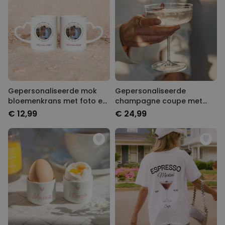
Gepersonaliseerde mok
Gepersonaliseerde
bloemenkrans met foto en
champagne coupe met
tekst
tekst
€ 12,99
€ 24,99