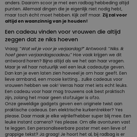
anders. Daarom scoor je met een radbag hebbeding altijd
punten. Allemaal dingen die je eigenlijk niet nodig hebt,
maar toch écht moet hebben. Kijk zelf maar.
Zij zal voor
altijd en waanzinnig van je houden!
Een cadeau vinden voor vrouwen die altijd
zeggen dat ze niks hoeven
Vraag: “
Wat wil je voor je verjaardag?
” Antwoord: “
Niks. Ik
hoef geen verjaardagscadeau.
” Hoe vaak krijgen we dit
antwoord horen? Bijna altijd als we het aan haar vragen.
Maar je wil haar natuurlijk wel een leuk cadeautje geven.
Dan kan je even laten zien hoeveel je om haar geeft. Een
lieve armband, een mooie ketting... zulke cadeaus voor
vrouwen hebben we ook! Verras haar met iets echt leuks.
Een cadeau voor haar mag trouwens ook best praktisch
zijn, zolang het maar geen stofzuiger is ofzo.
Onze geweldige gadgets geven een originele twist aan
praktische cadeaus. Een elektrische kurkentrekker? Yes
please. Daar maak je elke wijnliefhebber super blij mee. Een
leuke instant camera? Yes please. Om alle avonturen vast
te leggen. Een personaliseerbare poster met een lieve of
grappige tekst? Ja graag! Je hoort het al, bij radbag is er