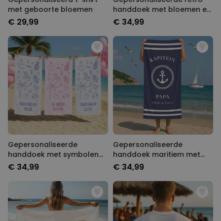
met geboorte bloemen
handdoek met bloemen en
tekst
€ 29,99
€ 34,99
Gepersonaliseerde
Gepersonaliseerde
handdoek met symbolen
handdoek maritiem met
en tekst
tekst
€ 34,99
€ 34,99