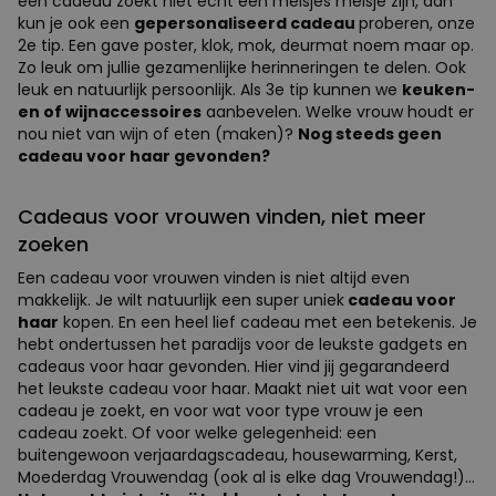
een cadeau zoekt niet echt een meisjes meisje zijn, dan
kun je ook een
gepersonaliseerd cadeau
proberen, onze
2e tip. Een gave poster, klok, mok, deurmat noem maar op.
Zo leuk om jullie gezamenlijke herinneringen te delen. Ook
leuk en natuurlijk persoonlijk. Als 3e tip kunnen we
keuken-
en of wijnaccessoires
aanbevelen. Welke vrouw houdt er
nou niet van wijn of eten (maken)?
Nog steeds geen
cadeau voor haar gevonden?
Cadeaus voor vrouwen vinden, niet meer
zoeken
Een cadeau voor vrouwen vinden is niet altijd even
makkelijk. Je wilt natuurlijk een super uniek
cadeau voor
haar
kopen. En een heel lief cadeau met een betekenis. Je
hebt ondertussen het paradijs voor de leukste gadgets en
cadeaus voor haar gevonden. Hier vind jij gegarandeerd
het leukste cadeau voor haar. Maakt niet uit wat voor een
cadeau je zoekt, en voor wat voor type vrouw je een
cadeau zoekt. Of voor welke gelegenheid: een
buitengewoon verjaardagscadeau, housewarming, Kerst,
Moederdag Vrouwendag (ook al is elke dag Vrouwendag!)...