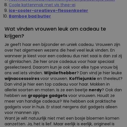
Coole kattenmok met vis thee-ei
ice-cooler-creatieve-flessenkoeler
Bamboe bad butler
Wat vinden vrouwen leuk om cadeau te
krijgen?
Je geeft haar een bijzonder en uniek cadeau. Vrouwen zijn
over het algemeen wezens die heel veel leuk vinden. En
wanneer je kiest voor een cadeau dus niet saai is dan zal zij
al glimlachen. Zie hier onze cadeaus voor haar speciaal
geselecteerd. Daarom kun je ook voor elke type vrouw bij
ons wel iets vinden.
Wijnliefhebber
? Dan vind je hier leuke
wijnaccessoires
voor vrouwen.
Koffiejunkie
en theeleut?
Dan vind je hier een top cadeau voor haar. Mokken in
allerlei soorten en maten. Is ze een beetje
nerdy
? Ook dan
hebben we
grappige gadgets
voor vrouwen. Houdt ze
meer van handige cadeaus? We hebben ook praktische
gadgets voor in huis. Er staat nergens dat gadgets alleen
voor mannen zijn.
Want je wilt natuurlijk niet met een bosje bloemen komen
aanzetten. Ja, het is lief. Maar eerlijk is eerlijk, origineel is