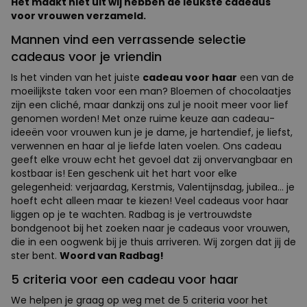
Het maakt niet uit wij hebben de leukste cadeaus
voor vrouwen verzameld.
Mannen vind een verrassende selectie
cadeaus voor je vriendin
Is het vinden van het juiste
cadeau voor haar
een van de
moeilijkste taken voor een man? Bloemen of chocolaatjes
zijn een cliché, maar dankzij ons zul je nooit meer voor lief
genomen worden! Met onze ruime keuze aan cadeau-
ideeën voor vrouwen kun je je dame, je hartendief, je liefst,
verwennen en haar al je liefde laten voelen. Ons cadeau
geeft elke vrouw echt het gevoel dat zij onvervangbaar en
kostbaar is! Een geschenk uit het hart voor elke
gelegenheid: verjaardag, Kerstmis, Valentijnsdag, jubilea... je
hoeft echt alleen maar te kiezen! Veel cadeaus voor haar
liggen op je te wachten. Radbag is je vertrouwdste
bondgenoot bij het zoeken naar je cadeaus voor vrouwen,
die in een oogwenk bij je thuis arriveren. Wij zorgen dat jij de
ster bent.
Woord van Radbag!
5 criteria voor een cadeau voor haar
We helpen je graag op weg met de 5 criteria voor het