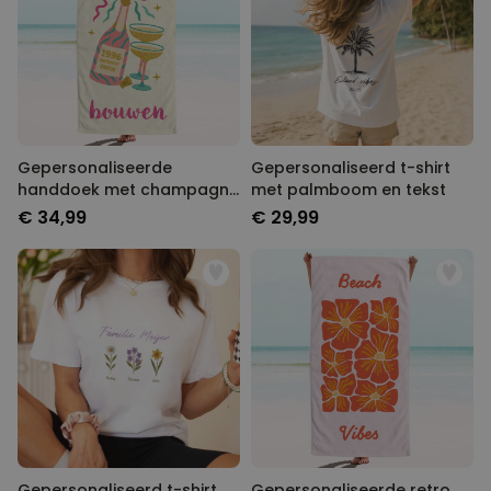
Gepersonaliseerde
Gepersonaliseerd t-shirt
handdoek met champagne
met palmboom en tekst
en tekst
€ 34,99
€ 29,99
Gepersonaliseerd t-shirt
Gepersonaliseerde retro