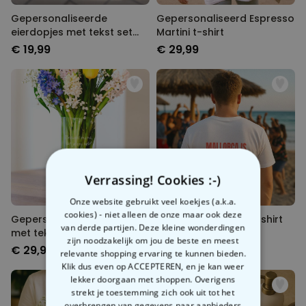
Gepersonaliseerde
Gepersonaliseerd Espresso
eierdopjes met tekst set
Martini t-shirt
van twee
€ 19,99
€ 29,99
Verrassing! Cookies :-)
Onze website gebruikt veel koekjes (a.k.a.
cookies) - niet alleen de onze maar ook deze
Gepersonaliseerde vaas
Gepersonaliseerd T-shirt
van derde partijen. Deze kleine wonderdingen
met tekst en symbool
met statement
zijn noodzakelijk om jou de beste en meest
€ 29,99
€ 29,99
relevante shopping ervaring te kunnen bieden.
Klik dus even op ACCEPTEREN, en je kan weer
lekker doorgaan met shoppen. Overigens
strekt je toestemming zich ook uit tot het
overbrengen van gegevens naar aanbieders