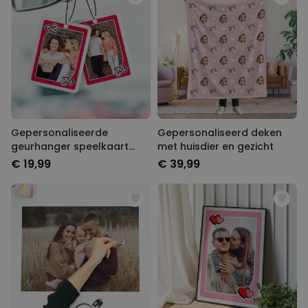
Gepersonaliseerde
Gepersonaliseerd deken
geurhanger speelkaart
met huisdier en gezicht
met foto set van 2
€ 19,99
€ 39,99