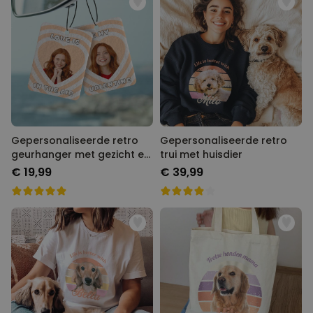
Gepersonaliseerde retro
Gepersonaliseerde retro
geurhanger met gezicht en
trui met huisdier
tekst
€ 19,99
€ 39,99