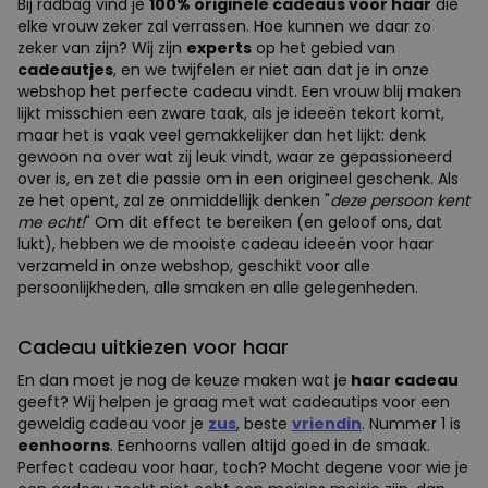
Bij radbag vind je
100% originele cadeaus voor haar
die
elke vrouw zeker zal verrassen. Hoe kunnen we daar zo
zeker van zijn? Wij zijn
experts
op het gebied van
cadeautjes
, en we twijfelen er niet aan dat je in onze
webshop het perfecte cadeau vindt. Een vrouw blij maken
lijkt misschien een zware taak, als je ideeën tekort komt,
maar het is vaak veel gemakkelijker dan het lijkt: denk
gewoon na over wat zij leuk vindt, waar ze gepassioneerd
over is, en zet die passie om in een origineel geschenk. Als
ze het opent, zal ze onmiddellijk denken "
deze persoon kent
me echt!
" Om dit effect te bereiken (en geloof ons, dat
lukt), hebben we de mooiste cadeau ideeën voor haar
verzameld in onze webshop, geschikt voor alle
persoonlijkheden, alle smaken en alle gelegenheden.
Cadeau uitkiezen voor haar
En dan moet je nog de keuze maken wat je
haar cadeau
geeft? Wij helpen je graag met wat cadeautips voor een
geweldig cadeau voor je
zus
, beste
vriendin
. Nummer 1 is
eenhoorns
. Eenhoorns vallen altijd goed in de smaak.
Perfect cadeau voor haar, toch? Mocht degene voor wie je