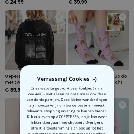
symbool
€ 24,99
€ 39,99
Gepersonaliseerde hoodie
Gepersonaliseerde cupido
Verrassing! Cookies :-)
met zwart-wit foto's en
sokken met jouw gezicht
tekst
Onze website gebruikt veel koekjes (a.k.a.
€ 39,99
€ 19,99
cookies) - niet alleen de onze maar ook deze
van derde partijen. Deze kleine wonderdingen
zijn noodzakelijk om jou de beste en meest
relevante shopping ervaring te kunnen bieden.
Klik dus even op ACCEPTEREN, en je kan weer
lekker doorgaan met shoppen. Overigens
strekt je toestemming zich ook uit tot het
overbrengen van gegevens naar aanbieders