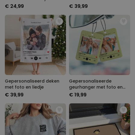
en namen
design
€ 24,99
€ 39,99
Gepersonaliseerd deken
Gepersonaliseerde
met foto en liedje
geurhanger met foto en
liedje set van 2
€ 39,99
€ 19,99