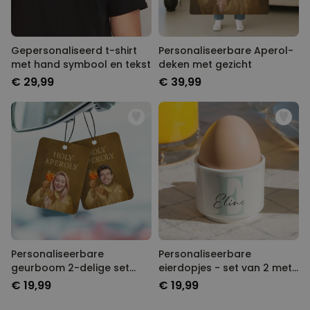
Gepersonaliseerd t-shirt
Personaliseerbare Aperol-
met hand symbool en tekst
deken met gezicht
€ 29,99
€ 39,99
Personaliseerbare
Personaliseerbare
geurboom 2-delige set
eierdopjes - set van 2 met
Aperol-design met gezicht
monogram
€ 19,99
€ 19,99