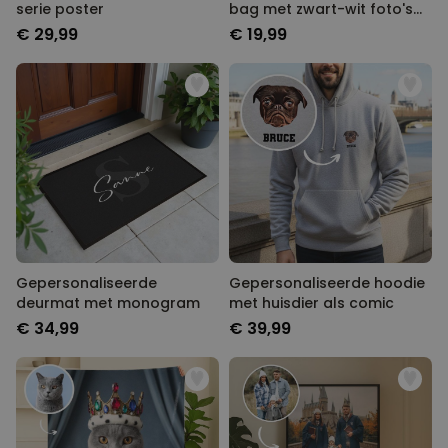
serie poster
bag met zwart-wit foto's
en tekst
€ 29,99
€ 19,99
Gepersonaliseerde
Gepersonaliseerde hoodie
deurmat met monogram
met huisdier als comic
€ 34,99
€ 39,99