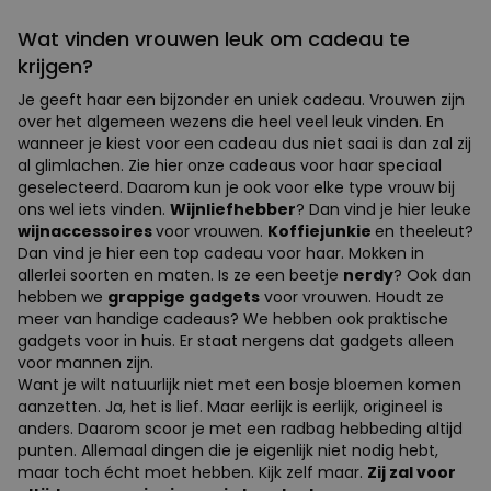
Wat vinden vrouwen leuk om cadeau te
krijgen?
Je geeft haar een bijzonder en uniek cadeau. Vrouwen zijn
over het algemeen wezens die heel veel leuk vinden. En
wanneer je kiest voor een cadeau dus niet saai is dan zal zij
al glimlachen. Zie hier onze cadeaus voor haar speciaal
geselecteerd. Daarom kun je ook voor elke type vrouw bij
ons wel iets vinden.
Wijnliefhebber
? Dan vind je hier leuke
wijnaccessoires
voor vrouwen.
Koffiejunkie
en theeleut?
Dan vind je hier een top cadeau voor haar. Mokken in
allerlei soorten en maten. Is ze een beetje
nerdy
? Ook dan
hebben we
grappige gadgets
voor vrouwen. Houdt ze
meer van handige cadeaus? We hebben ook praktische
gadgets voor in huis. Er staat nergens dat gadgets alleen
voor mannen zijn.
Want je wilt natuurlijk niet met een bosje bloemen komen
aanzetten. Ja, het is lief. Maar eerlijk is eerlijk, origineel is
anders. Daarom scoor je met een radbag hebbeding altijd
punten. Allemaal dingen die je eigenlijk niet nodig hebt,
maar toch écht moet hebben. Kijk zelf maar.
Zij zal voor