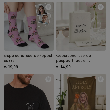
Gepersonaliseerde koppel
Gepersonaliseerde
sokken
paspoorthoes en
kofferlabel met tekst
€ 19,99
€ 14,99