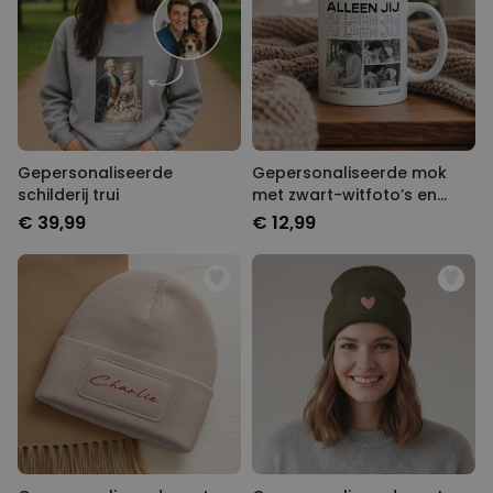
Gepersonaliseerde
Gepersonaliseerde mok
schilderij trui
met zwart-witfoto’s en
tekst
€ 39,99
€ 12,99