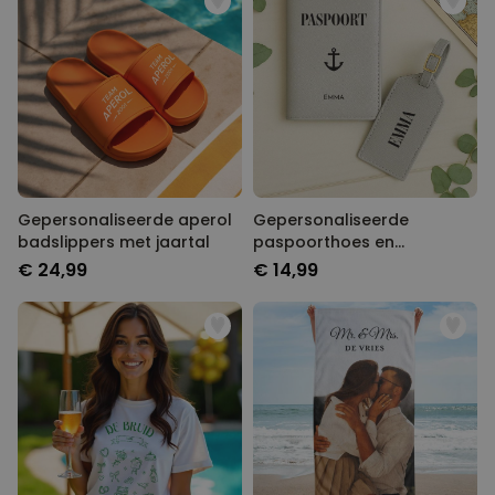
Gepersonaliseerde aperol
Gepersonaliseerde
badslippers met jaartal
paspoorthoes en
kofferlabel met symbool
€ 24,99
€ 14,99
en tekst