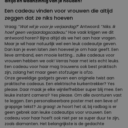
altijd en waanzinnig van je houden!
Een cadeau vinden voor vrouwen die altijd
zeggen dat ze niks hoeven
Vraag: “
Wat wil je voor je verjaardag?
” Antwoord: “
Niks. Ik
hoef geen verjaardagscadeau.
” Hoe vaak krijgen we dit
antwoord horen? Bijna altijd als we het aan haar vragen.
Maar je wil haar natuurlijk wel een leuk cadeautje geven.
Dan kan je even laten zien hoeveel je om haar geeft. Een
lieve armband, een mooie ketting... zulke cadeaus voor
vrouwen hebben we ook! Verras haar met iets echt leuks.
Een cadeau voor haar mag trouwens ook best praktisch
zijn, zolang het maar geen stofzuiger is ofzo.
Onze geweldige gadgets geven een originele twist aan
praktische cadeaus. Een elektrische kurkentrekker? Yes
please. Daar maak je elke wijnliefhebber super blij mee. Een
leuke instant camera? Yes please. Om alle avonturen vast
te leggen. Een personaliseerbare poster met een lieve of
grappige tekst? Ja graag! Je hoort het al, bij radbag is er
geen gebrek aan leuke cadeautips voor vrouwen. Een
cadeau voor haar hoeft ook niet per se super duur te zijn,
zoals diamanten. Het belangrijkste is de gedachte