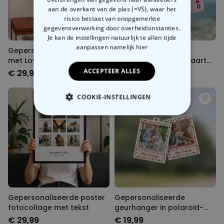
aan de overkant van de plas (=VS), waar het
risico bestaat van onopgemerkte
gegevensverwerking door overheidsinstanties.
Je kan de instellingen natuurlijk te allen tijde
aanpassen
namelijk hier
Gepersonaliseerde poster
Gepersonaliseerde
met Love Design en foto
geurhanger harten kaart
met foto set van 2
ACCEPTEER ALLES
€ 29,99
€ 19,99
COOKIE-INSTELLINGEN
NOODZAKELIJK
PERFORMANCE
MARKETING
OVERIGE
Gepersonaliseerde poster
Gepersonaliseerde
fotocollage met tekst
geurhanger in polaroid-
look met hartjes set van 2
€ 29,99
€ 19,99