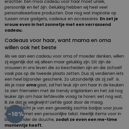
erachter. Een mooi cadeau voor haar moet uniek,
persoonlijk en lief zijn. Gelukkig hebben wij heel veel
personaliseerbare producten. Doe nog wat inspiratie op
tussen onze gadgets, cadeaus en accessoires.
En zet je
vrouw even in het zonnetje met een verrassend
cadeau.
Cadeaus voor haar, want mama en oma
willen ook het beste
Als we aan een cadeau voor oma of moeder denken, willen
zij eigenlijk dat wij alleen maar gelukkig zijn. Dit zijn de
vrouwen in ons leven die zo bescheiden zijn en die zichzelf
vaak pas op de tweede plaats zetten. Dus zij verdienen iets
een heel bijzonder geschenk. Zo uitzonderlijk als zij zelf is.
Als je naar
oma
gaat, zal het leuk zijn om haar in de keuken
te zien friemelen met de trendy snijplanken en het zal nog
leuker zijn om haar liefdevolle vraag te horen: eet nog wat,
ik zie dat je wegkwijnt! Liefde gaat door de maag.
En wat dacht je van een geweldig zachte badjas voor jouw
-10%
moeder
, met een persoonlijke tekst. Heerlijk items voor in
bad of onder de douche,
zodat ze even een me-time
momentje heeft.