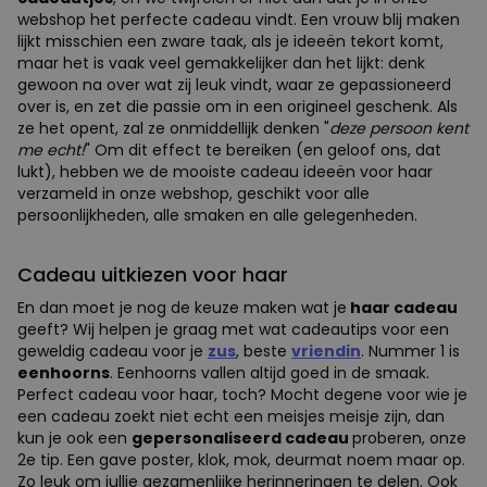
webshop het perfecte cadeau vindt. Een vrouw blij maken
lijkt misschien een zware taak, als je ideeën tekort komt,
maar het is vaak veel gemakkelijker dan het lijkt: denk
gewoon na over wat zij leuk vindt, waar ze gepassioneerd
over is, en zet die passie om in een origineel geschenk. Als
ze het opent, zal ze onmiddellijk denken "
deze persoon kent
me echt!
" Om dit effect te bereiken (en geloof ons, dat
lukt), hebben we de mooiste cadeau ideeën voor haar
verzameld in onze webshop, geschikt voor alle
persoonlijkheden, alle smaken en alle gelegenheden.
Cadeau uitkiezen voor haar
En dan moet je nog de keuze maken wat je
haar cadeau
geeft? Wij helpen je graag met wat cadeautips voor een
geweldig cadeau voor je
zus
, beste
vriendin
. Nummer 1 is
eenhoorns
. Eenhoorns vallen altijd goed in de smaak.
Perfect cadeau voor haar, toch? Mocht degene voor wie je
een cadeau zoekt niet echt een meisjes meisje zijn, dan
kun je ook een
gepersonaliseerd cadeau
proberen, onze
2e tip. Een gave poster, klok, mok, deurmat noem maar op.
Zo leuk om jullie gezamenlijke herinneringen te delen. Ook