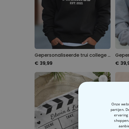
Gepersonaliseerde trui college style
€ 39,99
€ 39,
Onze websi
partijen. 
ervaring
shoppen.
aanbie