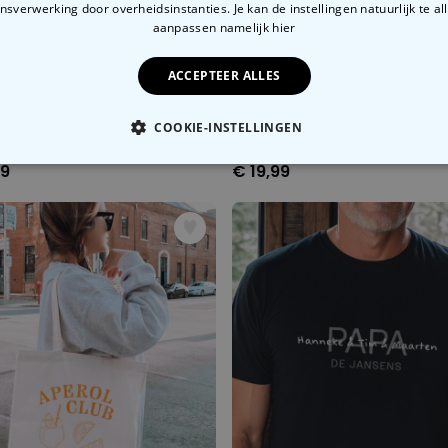
sverwerking door overheidsinstanties. Je kan de instellingen natuurlijk te all
aanpassen
namelijk hier
ACCEPTEER ALLES
COOKIE-INSTELLINGEN
Gepersonaliseerde mok met 3 foto’s en tekst
99
€ 19,99
OODZAKELIJK
PERFORMANCE
MARKETING
O