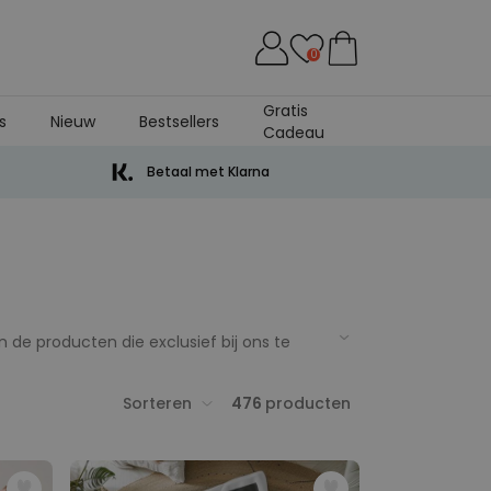
0
Gratis
s
Nieuw
Bestsellers
Cadeau
Betaal met Klarna
jn de producten die exclusief bij ons te
deau geven doet al helemaal goed.
Sorteren
476
producten