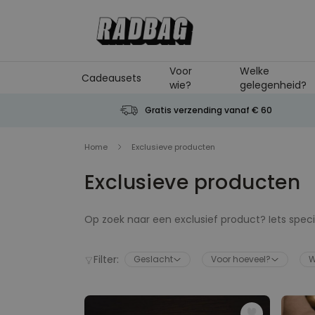
Ga naar de inhoud
Voor
Welke
Cadeausets
wie?
gelegenheid?
Gratis verzending vanaf € 60
Home
Exclusieve producten
Exclusieve producten
Op zoek naar een exclusief product? Iets speciaa
krijgen zijn. Iemand een cadeau geven doet na
Misschien met een leuke herrinering of een on
Filter:
Geslacht
Voor hoeveel?
W