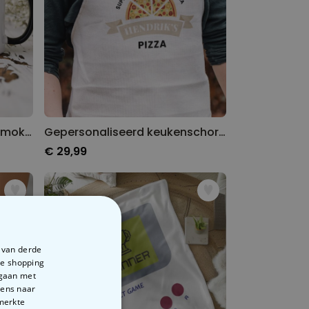
Gepersonaliseerde aperol mok met tekst
Gepersonaliseerd keukenschort met pizza en naam
€ 29,99
e van derde
te shopping
rgaan met
vens naar
emerkte