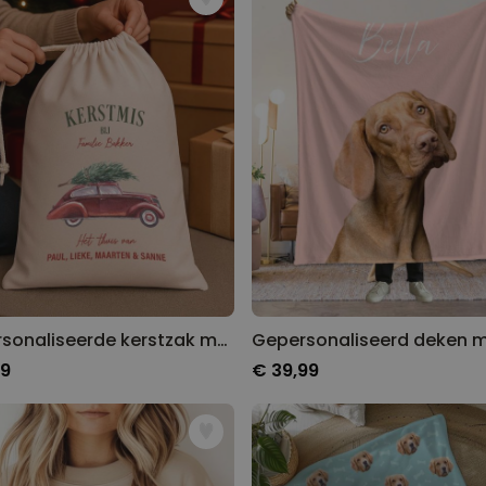
Gepersonaliseerde boxershort
met rits ontwerp
Meer dan
700
keer
29,99 €
gekocht
Polaroid-look
Gepersonaliseerde
Geurhanger set van 2
Meer dan
13.900
keer
19,99 €
gekocht
Personaliseerbaar
Gepersonaliseerd houten blok
waar het begon
Meer dan
1.900
keer
Gepersonaliseerde kerstzak met illustratie
24,99 €
gekocht
99
€ 39,99