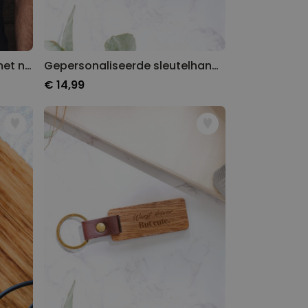
Gepersonaliseerd t-shirt met naam
Gepersonaliseerde sleutelhanger van hout met naam
€ 14,99