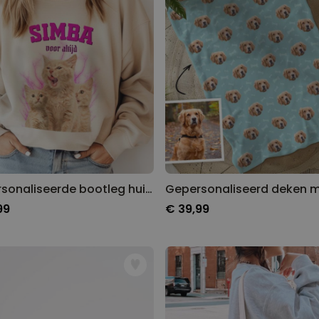
Gepersonaliseerde bootleg huisdier trui
99
€ 39,99