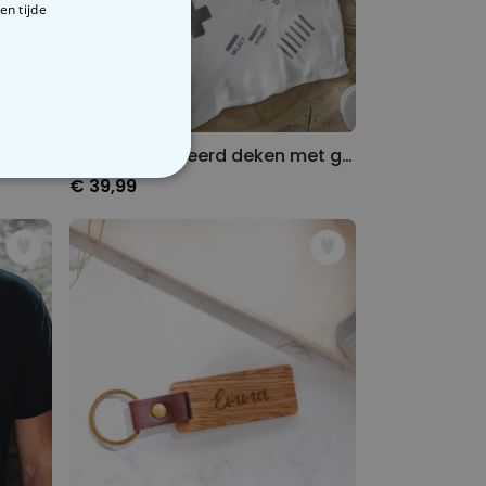
en tijde
Gepersonaliseerde sokken met gezicht in comic stijl
Gepersonaliseerd deken met game console en tekst
€ 39,99
VERIGE