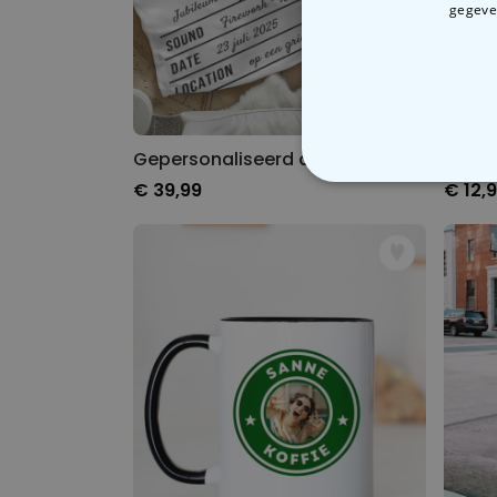
gegeven
Gepersonaliseerd deken als klapbord
€ 39,99
€ 12,
N