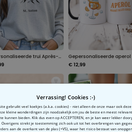
Gepersonaliseerde trui Après-Ski Club
99
€ 12,99
Verrassing! Cookies :-)
te gebruikt veel koekjes (a.k.a. cookies) - niet alleen de onze maar ook dez
Deze kleine wonderdingen zijn noodzakelijk om jou de beste en meest relevan
 te kunnen bieden. Klik dus even op ACCEPTEREN, en je kan weer lekker doo
 Overigens strekt je toestemming zich ook uit tot het overbrengen van gege
ders aan de overkant van de plas (=VS), waar het risico bestaat van onopg