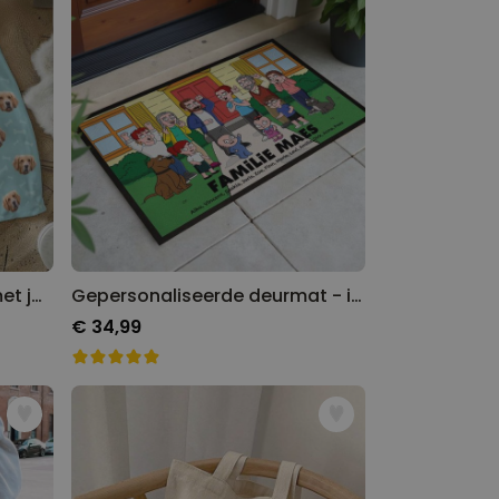
Gepersonaliseerd deken met jouw huisdier
Gepersonaliseerde deurmat - illustratie stripfiguur familie
€ 34,99