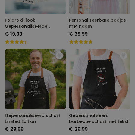
Polaroid-look
Personaliseerbare badjas
Gepersonaliseerde
met naam
Geurhanger set van 2
€ 19,99
€ 39,99
Gepersonaliseerd schort
Gepersonaliseerd
Limited Edition
barbecue schort met tekst
€ 29,99
€ 29,99