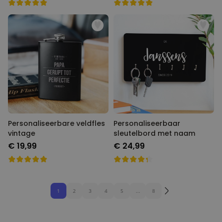
Personaliseerbare veldfles
Personaliseerbaar
vintage
sleutelbord met naam
€ 19,99
€ 24,99
1
2
3
4
5
...
8