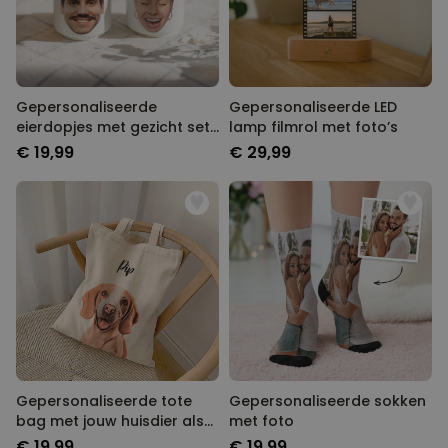
Gepersonaliseerde
Gepersonaliseerde LED
eierdopjes met gezicht set
lamp filmrol met foto’s
van twee
€ 19,99
€ 29,99
Gepersonaliseerde tote
Gepersonaliseerde sokken
bag met jouw huisdier als
met foto
comic
€ 19,99
€ 19,99