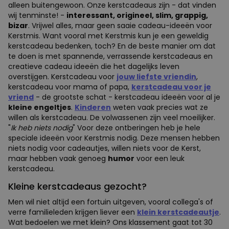
alleen buitengewoon. Onze kerstcadeaus zijn - dat vinden
wij tenminste! -
interessant, origineel, slim, grappig,
bizar
. Vrijwel alles, maar geen saaie cadeau-ideeën voor
Kerstmis. Want vooral met Kerstmis kun je een geweldig
kerstcadeau bedenken, toch? En de beste manier om dat
te doen is met spannende, verrassende kerstcadeaus en
creatieve cadeau ideeën die het dagelijks leven
overstijgen. Kerstcadeau voor
jouw liefste vriendin
,
kerstcadeau voor mama of papa,
kerstcadeau voor je
vriend
- de grootste schat - kerstcadeau ideeën voor al je
kleine engeltjes
.
Kinderen
weten vaak precies wat ze
willen als kerstcadeau. De volwassenen zijn veel moeilijker.
"
Ik heb niets nodig
" Voor deze ontberingen heb je hele
speciale ideeën voor Kerstmis nodig. Deze mensen hebben
niets nodig voor cadeautjes, willen niets voor de Kerst,
maar hebben vaak genoeg
humor
voor een leuk
kerstcadeau.
Kleine kerstcadeaus gezocht?
Men wil niet altijd een fortuin uitgeven, vooral collega's of
verre familieleden krijgen liever een
klein kerstcadeautje
.
Wat bedoelen we met klein? Ons klassement gaat tot 30