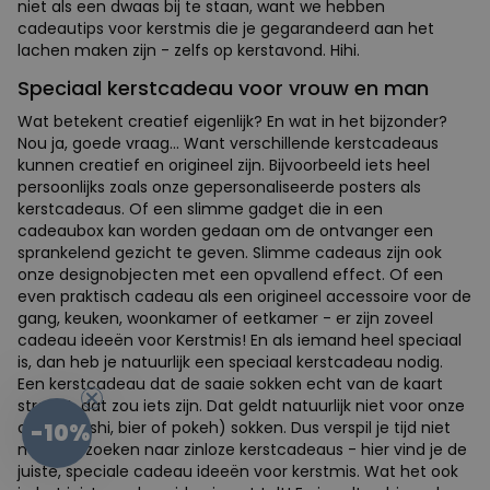
niet als een dwaas bij te staan, want we hebben
cadeautips voor kerstmis die je gegarandeerd aan het
lachen maken zijn - zelfs op kerstavond. Hihi.
Speciaal kerstcadeau voor vrouw en man
Wat betekent creatief eigenlijk? En wat in het bijzonder?
Nou ja, goede vraag... Want verschillende kerstcadeaus
kunnen creatief en origineel zijn. Bijvoorbeeld iets heel
persoonlijks zoals onze gepersonaliseerde posters als
kerstcadeaus. Of een slimme gadget die in een
cadeaubox kan worden gedaan om de ontvanger een
sprankelend gezicht te geven. Slimme cadeaus zijn ook
onze designobjecten met een opvallend effect. Of een
even praktisch cadeau als een origineel accessoire voor de
gang, keuken, woonkamer of eetkamer - er zijn zoveel
cadeau ideeën voor Kerstmis! En als iemand heel speciaal
is, dan heb je natuurlijk een speciaal kerstcadeau nodig.
Een kerstcadeau dat de saaie sokken echt van de kaart
streept, dat zou iets zijn. Dat geldt natuurlijk niet voor onze
coole (sushi, bier of pokeh) sokken. Dus verspil je tijd niet
-10%
met het zoeken naar zinloze kerstcadeaus - hier vind je de
juiste, speciale cadeau ideeën voor kerstmis. Wat het ook