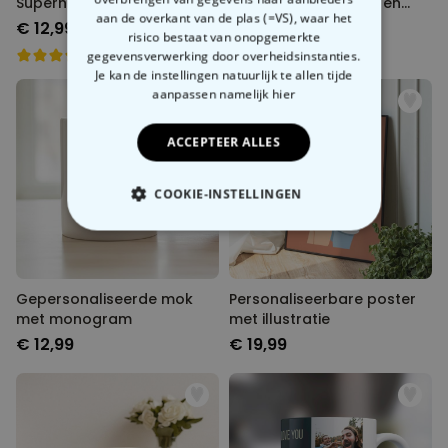
Superhelden Mok met Foto
met Foto en Definitie en
aan de overkant van de plas (=VS), waar het
Gezicht
Hart-handvat
€ 12,99
€ 12,99
risico bestaat van onopgemerkte
gegevensverwerking door overheidsinstanties.
Je kan de instellingen natuurlijk te allen tijde
aanpassen
namelijk hier
ACCEPTEER ALLES
COOKIE-INSTELLINGEN
NOODZAKELIJK
PERFORMANCE
Gepersonaliseerde mok
Personaliseerbare poster
met monogram
met illustratie
MARKETING
OVERIGE
€ 12,99
€ 19,99