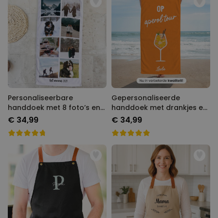
Personaliseerbare
Gepersonaliseerde
handdoek met 8 foto’s en
handdoek met drankjes en
tekst
tekst
€ 34,99
€ 34,99