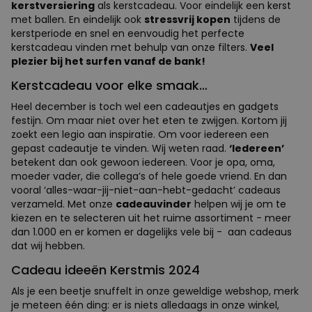
kerstversiering
als kerstcadeau. Voor eindelijk een kerst
met ballen.
En eindelijk ook
stressvrij kopen
tijdens de
kerstperiode en snel en eenvoudig het perfecte
kerstcadeau vinden met behulp van onze filters.
Veel
plezier bij het surfen vanaf de bank!
Kerstcadeau voor elke smaak…
Heel december is toch wel een cadeautjes en gadgets
festijn. Om maar niet over het eten te zwijgen. Kortom jij
zoekt een legio aan inspiratie. Om voor iedereen een
gepast cadeautje te vinden. Wij weten raad.
‘Iedereen’
betekent dan ook gewoon iedereen. Voor je opa, oma,
moeder vader, die collega’s of hele goede vriend. En dan
vooral ‘alles-waar-jij-niet-aan-hebt-gedacht’ cadeaus
verzameld. Met onze
cadeauvinder
helpen wij je om te
kiezen en te selecteren uit het ruime assortiment - meer
dan 1.000 en er komen er dagelijks vele bij - aan cadeaus
dat wij hebben.
Cadeau ideeën Kerstmis 2024
Als je een beetje snuffelt in onze geweldige webshop, merk
je meteen één ding: er is niets alledaags in onze winkel,