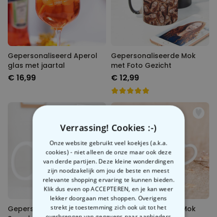
Gepersonaliseerd Aperol
Gepersonaliseerde Mok
glas met jaartal
met Foto Gezicht
€ 16,99
€ 12,99
Verrassing! Cookies :-)
Onze website gebruikt veel koekjes (a.k.a.
cookies) - niet alleen de onze maar ook deze
van derde partijen. Deze kleine wonderdingen
zijn noodzakelijk om jou de beste en meest
relevante shopping ervaring te kunnen bieden.
Klik dus even op ACCEPTEREN, en je kan weer
lekker doorgaan met shoppen. Overigens
strekt je toestemming zich ook uit tot het
Gepersonaliseerde
Gepersonaliseerde Mok
overbrengen van gegevens naar aanbieders