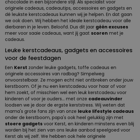
chocolade in een bijzondere stijl. Als specialist voor
originele cadeaus, cadeautips, accessoires en gadgets en
dé leukste kerstcadeaus kunnen wij je helpen. En dat gaan
we ook doen. Wij hebben het ideale kerstcadeau voor alle
dierbaren in je leven. Beloofd. Dus dit jaar
géén excuses
meer voor saaie cadeaus, want jij gaat
scoren
met je
cadeaus.
Leuke kerstcadeaus, gadgets en accessoires
voor de feestdagen
Een
Kerst
zonder leuke gadgets, toffe cadeaus en
originele accessoires van radbag? Simpelweg
onvoorstelbaar. Ze mogen echt niet ontbreken onder jouw
kerstboom. Of je nu een kerstcadeau voor haar of voor
hem zoekt, of misschien wel een leuk kerstcadeau voor
kinderen of voor je ouders… met onze
cadeauvinder
loodsen we je door de ergste kerststress. Wij weten dat
mama's grote fans zijn van onze
leuke lifestyle cadeaus
onder de kerstboom, papa's ook heel gelukkig zijn met
stoere gadgets
voor Kerst, en kinderen minstens even blij
worden bij het zien van ons leuke aanbod speelgoed voor
Kerst als wij zelf. We hebben ook hele originele