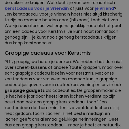
de deken te kruipen. Wat dacht je van een romantisch
kerstcadeau voor je vriendin
of juist voor
je vriend
?
Een kerstcadeau voor je vriendin hoeft niet altijd kitscherig
te zijn en mannen houden daar (blijkbaar) toch niet van.
We zijn dus allemaal wel ergens gelukkig mee als het gaat
om een cadeau voor Kerstmis. Je kunt nooit romantisch
genoeg zijn - je kunt nooit genoeg kerstcadeaus krijgen -
dus koop kerstcadeaus!
Grappige cadeaus voor Kerstmis
Pfff, grappig, we horen je denken. We hebben het dan niet
over scheet-kussens of andere 'foute' grappen, maar over
echt grappige cadeau ideeën voor Kerstmis. Met onze
kerstcadeaus voor vrouwen en mannen kun je grappige
cadeautjes geven voor in de keuken, woning en er zijn ook
grappige gadgets
als cadeautjes. De grappenmaker die
je het hele jaar door heeft laten lachen verdient op zijn
beurt dan ook een grappig kerstcadeau, toch? Een
kerstcadeau dat hem minstens zo vaak laat lachen als jij
hebt gedaan, toch? Lachen is het beste medicijn en
lachen geeft ons allemaal gelukkige herinneringen. Geef
dus een grappig kerstcadeau - maar je hoeft er natuurlijk