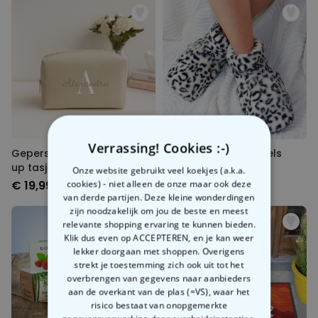
Verrassing! Cookies :-)
Gepersonaliseerd make-
Verwarmde pantoffels
up tasje met monogram
voor de magnetron
Onze website gebruikt veel koekjes (a.k.a.
€ 19,99
€ 24,99
cookies) - niet alleen de onze maar ook deze
van derde partijen. Deze kleine wonderdingen
zijn noodzakelijk om jou de beste en meest
relevante shopping ervaring te kunnen bieden.
Klik dus even op ACCEPTEREN, en je kan weer
lekker doorgaan met shoppen. Overigens
strekt je toestemming zich ook uit tot het
overbrengen van gegevens naar aanbieders
aan de overkant van de plas (=VS), waar het
risico bestaat van onopgemerkte