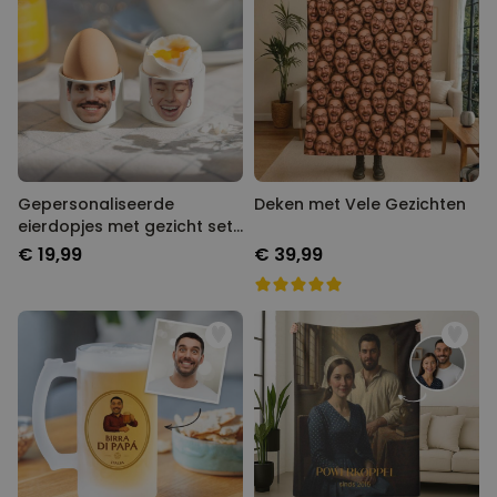
Gepersonaliseerde
Deken met Vele Gezichten
eierdopjes met gezicht set
van twee
€ 19,99
€ 39,99