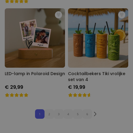
LED-lamp in Polaroid Design
Cocktailbekers Tiki vrolijke
set van 4
€ 29,99
€ 19,99
1
2
3
4
5
6