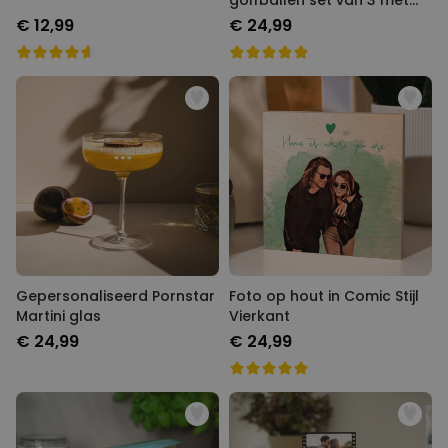
golfballen set van 3 met
Foto
€ 12,99
€ 24,99
Gepersonaliseerd Pornstar
Foto op hout in Comic Stijl
Martini glas
Vierkant
€ 24,99
€ 24,99