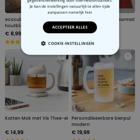
gegevensverwerking door overheidsinstanties.
Je kan de instellingen natuurlijk te allen tijde
aanpassen
namelijk hier
ecocube - planten in
Personaliseerbare deurmat
houtblokken
in meerdere kleuren
ACCEPTEER ALLES
€ 8,99
€ 34,99
COOKIE-INSTELLINGEN
NOODZAKELIJK
PERFORMANCE
MARKETING
OVERIGE
Katten Mok met Vis Thee-ei
Personaliseerbare bierpul
modern
€ 14,99
€ 19,99