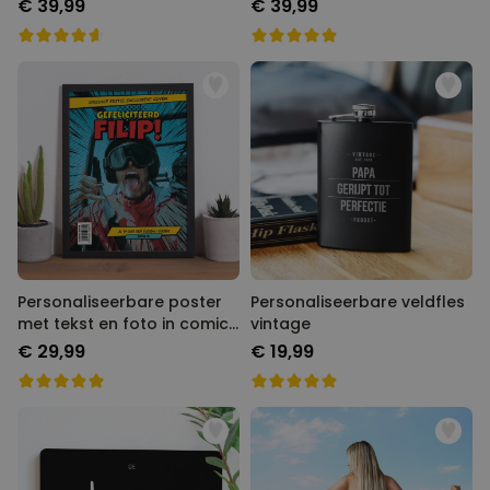
€ 39,99
€ 39,99
Personaliseerbare poster
Personaliseerbare veldfles
met tekst en foto in comic
vintage
stijl
€ 29,99
€ 19,99