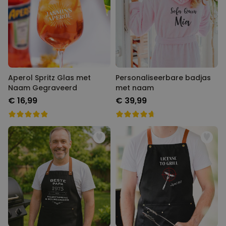
Personaliseerbaar
Gepersonaliseerde boxershort
met rits ontwerp
Meer dan
700
keer
29,99 €
gekocht
Polaroid-look
Aperol Spritz Glas met
Personaliseerbare badjas
Gepersonaliseerde
Geurhanger set van 2
Naam Gegraveerd
met naam
Meer dan
€ 16,99
€ 39,99
13.900
keer
19,99 €
gekocht
Personaliseerbaar
Gepersonaliseerd houten blok
waar het begon
Meer dan
1.900
keer
24,99 €
gekocht