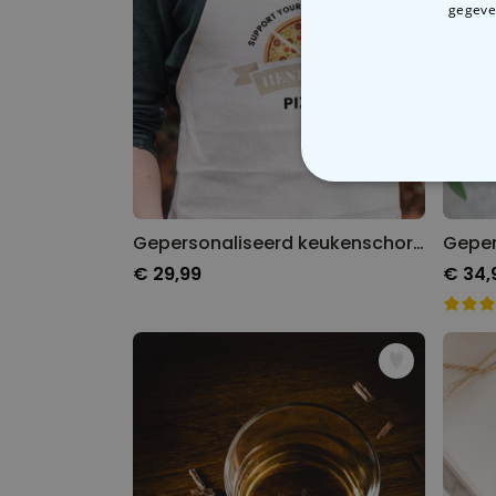
gegeven
N
Gepersonaliseerd keukenschort met pizza en naam
€ 29,99
€ 34,