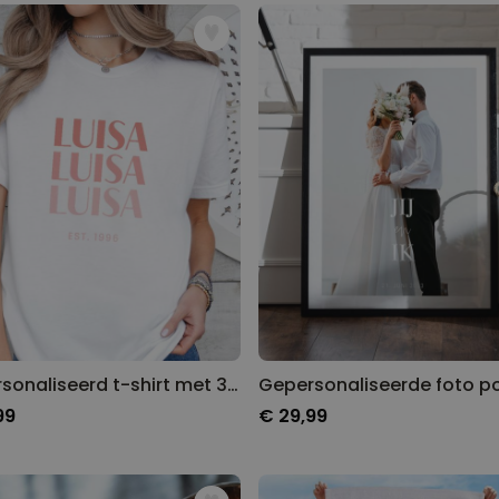
Gepersonaliseerde boxershort
met gezicht en tekst
Meer dan
11.600
keer
29,99 €
gekocht
Personaliseerbaar
Gepersonaliseerde boxershort
met rits ontwerp
Meer dan
700
keer
29,99 €
gekocht
Polaroid-look
Gepersonaliseerde
Geurhanger set van 2
Meer dan
13.900
keer
19,99 €
gekocht
Gepersonaliseerd t-shirt met 3 regels
99
€ 29,99