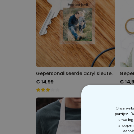
Gepersonaliseerde acryl sleutelhanger met foto en tekst
€ 14,99
€ 14,
Onze websi
partijen. 
ervaring
shoppen.
aanbie