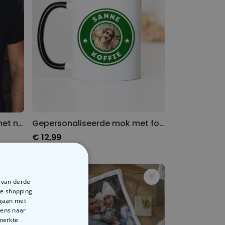
Gepersonaliseerd t-shirt met naam
Gepersonaliseerde mok met foto en naam
€ 12,99
e van derde
te shopping
rgaan met
vens naar
emerkte