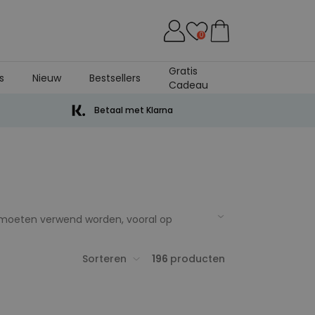
0
Gratis
s
Nieuw
Bestsellers
Cadeau
Betaal met Klarna
n moeten verwend worden, vooral op
orten vaders’ en we weten zeker dat we je
r of whisky houden, cadeaus voor vaders
Sorteren
196
producten
zijn er echt in
alle soorten en maten
en
deau verdient, dan is het je vader wel!