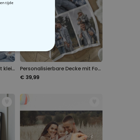
en tijde
VERIGE
Gepersonaliseerde trui met kleine illustratie
Personalisierbare Decke mit Fotocollage
€ 39,99