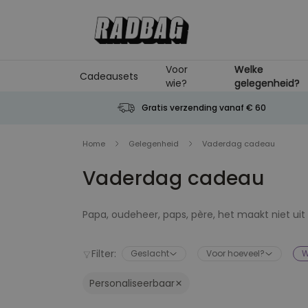
Ga naar de inhoud
Voor
Welke
Cadeausets
wie?
gelegenheid?
Gratis verzending vanaf € 60
Home
Gelegenheid
Vaderdag cadeau
Vaderdag cadeau
Papa, oudeheer, paps, père, het maakt niet uit
Vaderdag! Wij helpen je het perfecte Vaderdag
niet zullen teleurstellen. We hebben cadeaus 
Filter:
Geslacht
Voor hoeveel?
W
die elke dag Star Wars zouden willen zien en v
je vindt er zeker een die eruit ziet alsof hij s
Personaliseerbaar