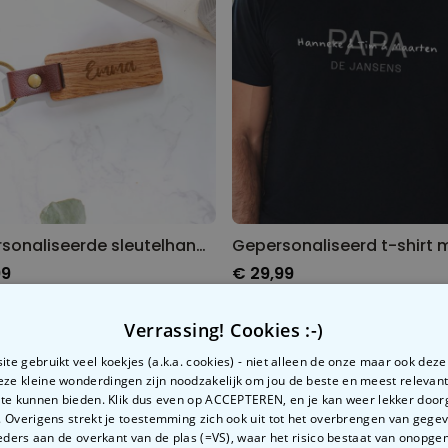
Gepersonaliseerde sleutelhanger van hout met naam
99
€ 29,99
Verrassing! Cookies :-)
te gebruikt veel koekjes (a.k.a. cookies) - niet alleen de onze maar ook dez
Deze kleine wonderdingen zijn noodzakelijk om jou de beste en meest relevan
 te kunnen bieden. Klik dus even op ACCEPTEREN, en je kan weer lekker doo
 Overigens strekt je toestemming zich ook uit tot het overbrengen van gege
ders aan de overkant van de plas (=VS), waar het risico bestaat van onopg