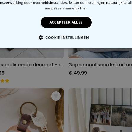
sverwerking door overheidsinstanties. Je kan de instellingen natuurlijk te all
aanpassen
namelijk hier
ACCEPTEER ALLES
COOKIE-INSTELLINGEN
OODZAKELIJK
PERFORMANCE
MARKETING
O
Gepersonaliseerde deurmat - illustratie stripfiguur familie
99
€ 49,99