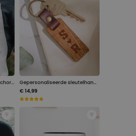
Gepersonaliseerd keukenschort pizzeria met gezicht
Gepersonaliseerde sleutelhanger van hout met symbolen
€ 14,99