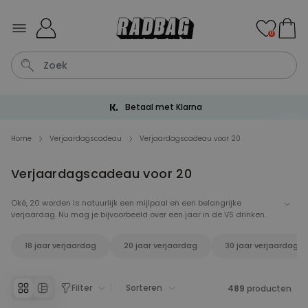
Ga naar de inhoud
0
Betaal met Klarna
Sleutel
Hout
Lamp
Tas
Mok
Home
Verjaardagscadeau
Verjaardagscadeau voor 20
Verjaardagscadeau voor 20
Personaliseerbaar
Aperol Spritz Glas met Naam
Gegraveerd
Oké, 20 worden is natuurlijk een mijlpaal en een belangrijke
Meer dan
verjaardag. Nu mag je bijvoorbeeld over een jaar in de VS drinken.
19.400
keer
16,99 €
gekocht
Whoehoe! Natuurlijk heeft Radbag voor deze speciale gelegenheid
allerlei leuke verjaardagscadeaus even op een rijtje gezet. Van
18 jaar verjaardag
20 jaar verjaardag
30 jaar verjaardag
bierbrouwset tot lichtgevende eenhoorn pantoffels. Want je bent
Personaliseerbaar
nooit te oud voor eenhoorn pantoffels. Hier vindt je gegarandeerd
Gepersonaliseerde boxershort
het perfecte verjaardagscadeau.
met gezicht en tekst
Meer dan
Filter
Sorteren
489
producten
11.600
keer
29,99 €
gekocht