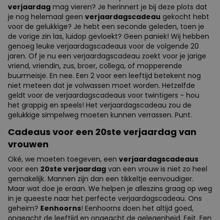
verjaardag
mag vieren? Je herinnert je bij deze plots dat
je nog helemaal geen
verjaardagscadeau
gekocht hebt
voor de gelukkige? Je hebt een seconde geleden, toen je
de vorige zin las, luidop gevloekt? Geen paniek! Wij hebben
genoeg leuke verjaardagscadeaus voor de volgende 20
jaren. Of je nu een verjaardagscadeau zoekt voor je jarige
vriend, vriendin, zus, broer, collega, of mopperende
buurmeisje. En nee. Een 2 voor een leeftijd betekent nog
niet meteen dat je volwassen moet worden. Hetzelfde
geldt voor de verjaardagscadeaus voor twintigers - hou
het grappig en speels! Het verjaardagscadeau zou de
gelukkige simpelweg moeten kunnen verrassen. Punt.
Cadeaus voor een 20ste verjaardag van
vrouwen
Oké, we moeten toegeven, een
verjaardagscadeaus
voor een
20ste verjaardag
van een vrouw is niet zo heel
gemakelijk. Mannen zijn dan een tikkeltje eenvoudiger.
Maar wat doe je eraan. We helpen je alleszins graag op weg
in je queeste naar het perfecte verjaardagscadeau. Ons
geheim?
Eenhoorns
! Eenhoorns doen het altijd goed,
ongeacht de leeftijd en ongeacht de gelegenheid. Feit. Een