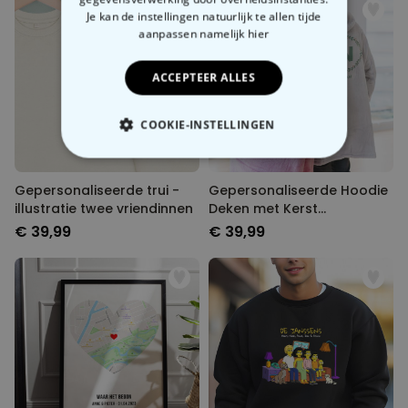
Je kan de instellingen natuurlijk te allen tijde
aanpassen
namelijk hier
ACCEPTEER ALLES
COOKIE-INSTELLINGEN
NOODZAKELIJK
Gepersonaliseerde trui -
Gepersonaliseerde Hoodie
illustratie twee vriendinnen
Deken met Kerst
PERFORMANCE
monogram
€ 39,99
€ 39,99
MARKETING
OVERIGE