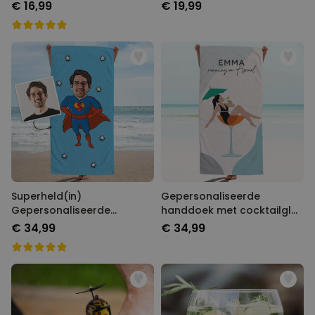
Gepersonaliseerd set van 2
€ 16,99
€ 19,99
Superheld(in)
Gepersonaliseerde
Gepersonaliseerde
handdoek met cocktailglas
Handdoek met Gezicht als
illustratie
€ 34,99
€ 34,99
Comic