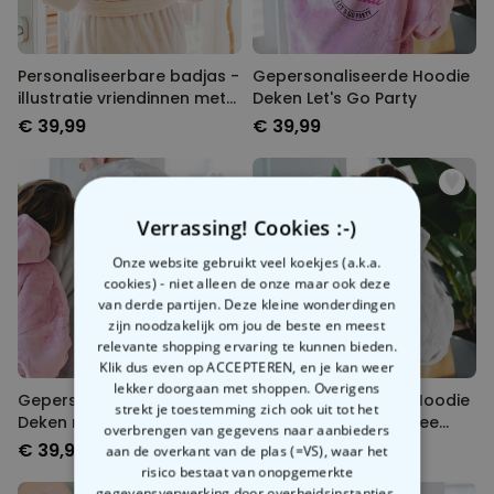
Personaliseerbare badjas -
Gepersonaliseerde Hoodie
illustratie vriendinnen met
Deken Let's Go Party
tekst
€ 39,99
€ 39,99
Verrassing! Cookies :-)
Onze website gebruikt veel koekjes (a.k.a.
cookies) - niet alleen de onze maar ook deze
van derde partijen. Deze kleine wonderdingen
zijn noodzakelijk om jou de beste en meest
relevante shopping ervaring te kunnen bieden.
Klik dus even op ACCEPTEREN, en je kan weer
lekker doorgaan met shoppen. Overigens
Gepersonaliseerde Hoodie
Gepersonaliseerde Hoodie
strekt je toestemming zich ook uit tot het
Deken met spreuk
Deken - illustratie twee
overbrengen van gegevens naar aanbieders
vriendinnen
€ 39,99
€ 39,99
aan de overkant van de plas (=VS), waar het
risico bestaat van onopgemerkte
gegevensverwerking door overheidsinstanties.