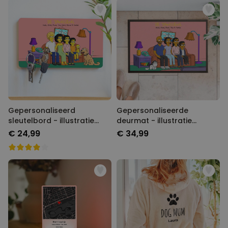
Gepersonaliseerd
Gepersonaliseerde
sleutelbord - illustratie
deurmat - illustratie
cartoon familie
cartoon familie
€ 24,99
€ 34,99