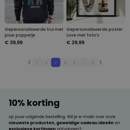
Gepersonaliseerde trui met
Gepersonaliseerde poster
jouw poppetje
Love met foto’s
€ 39,99
€ 29,99
1
2
3
4
5
...
9
10% korting
op jouw volgende bestelling. Wil je e-mails over onze
nieuwste producten, geweldige cadeau ideeën
en
exclusieve kortingen
ontvangen?