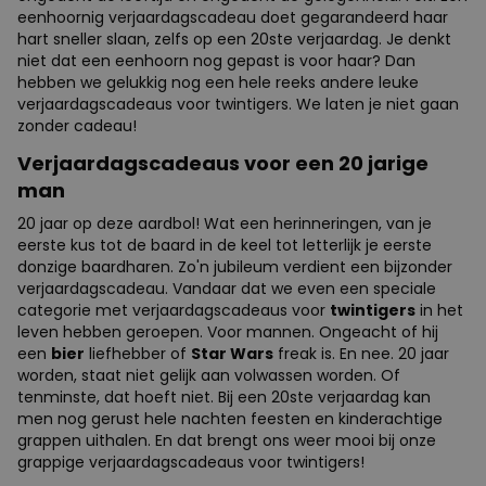
eenhoornig verjaardagscadeau doet gegarandeerd haar
hart sneller slaan, zelfs op een 20ste verjaardag. Je denkt
niet dat een eenhoorn nog gepast is voor haar? Dan
hebben we gelukkig nog een hele reeks andere leuke
verjaardagscadeaus voor twintigers. We laten je niet gaan
zonder cadeau!
Verjaardagscadeaus voor een 20 jarige
man
20 jaar op deze aardbol! Wat een herinneringen, van je
eerste kus tot de baard in de keel tot letterlijk je eerste
donzige baardharen. Zo'n jubileum verdient een bijzonder
verjaardagscadeau. Vandaar dat we even een speciale
categorie met verjaardagscadeaus voor
twintigers
in het
leven hebben geroepen. Voor mannen. Ongeacht of hij
een
bier
liefhebber of
Star Wars
freak is. En nee. 20 jaar
worden, staat niet gelijk aan volwassen worden. Of
tenminste, dat hoeft niet. Bij een 20ste verjaardag kan
men nog gerust hele nachten feesten en kinderachtige
grappen uithalen. En dat brengt ons weer mooi bij onze
grappige verjaardagscadeaus voor twintigers!