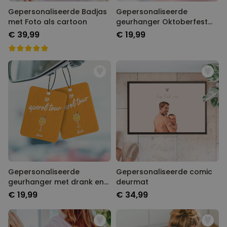
Gepersonaliseerde Badjas
Gepersonaliseerde
met Foto als cartoon
geurhanger Oktoberfest
set van 2
€ 39,99
€ 19,99
Gepersonaliseerde
Gepersonaliseerde comic
geurhanger met drank en
deurmat
tekst set van 2
€ 19,99
€ 34,99