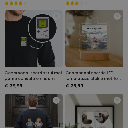
Gepersonaliseerde trui met
Gepersonaliseerde LED
game console en naam
lamp puzzelstukje met foto
en tekst
€ 39,99
€ 29,99