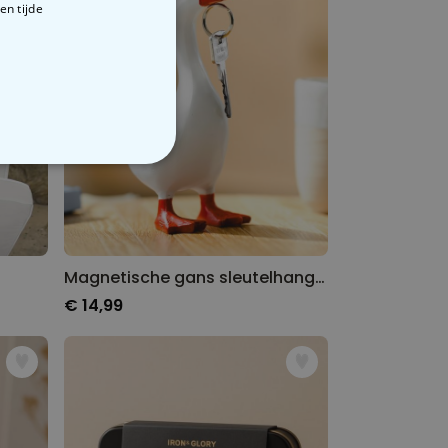
en tijde
VERIGE
Magnetische gans sleutelhanger
€ 14,99