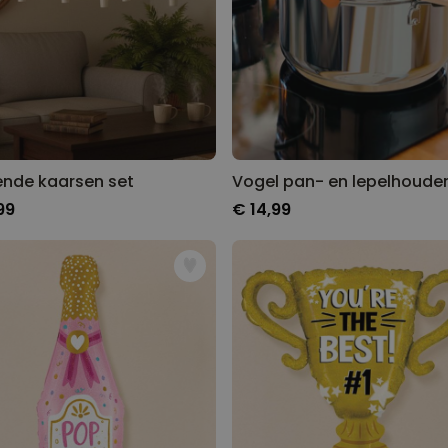
nde kaarsen set
Vogel pan- en lepelhoude
99
€ 14,99