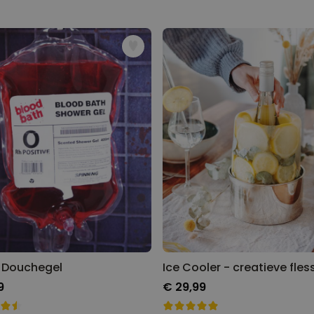
Gepersonaliseerde boxershort
met gezicht en tekst
Meer dan
11.600
keer
29,99 €
gekocht
Personaliseerbaar
Gepersonaliseerde boxershort
met rits ontwerp
Meer dan
700
keer
29,99 €
gekocht
Polaroid-look
Gepersonaliseerde
Geurhanger set van 2
Meer dan
13.900
keer
19,99 €
gekocht
 Douchegel
9
€ 29,99