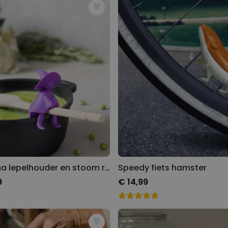
Agatha lepelhouder en stoom releaser
Speedy fiets hamster
9
€ 14,99