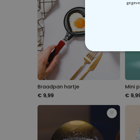
gegeven
N
Braadpan hartje
Mini 
€ 9,99
€ 9,9