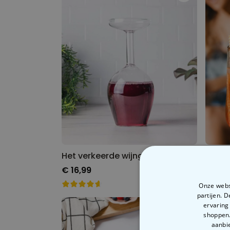
Het verkeerde wijnglas
Glas 
€ 16,99
€ 29,
Onze websi
partijen. 
ervaring
shoppen.
aanbie