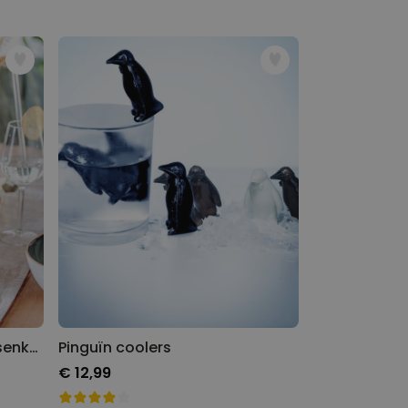
Ice Cooler - creatieve flessenkoeler
Pinguïn coolers
€ 12,99