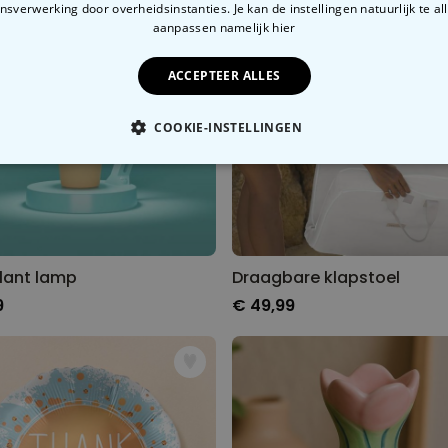
sverwerking door overheidsinstanties. Je kan de instellingen natuurlijk te all
aanpassen
namelijk hier
ACCEPTEER ALLES
COOKIE-INSTELLINGEN
OODZAKELIJK
PERFORMANCE
MARKETING
O
plant lamp
Draagbare klapstoel
9
€ 49,99