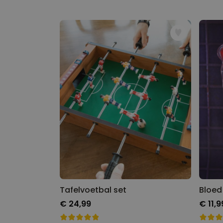
Tafelvoetbal set
Bloed
€ 24,99
€ 11,9