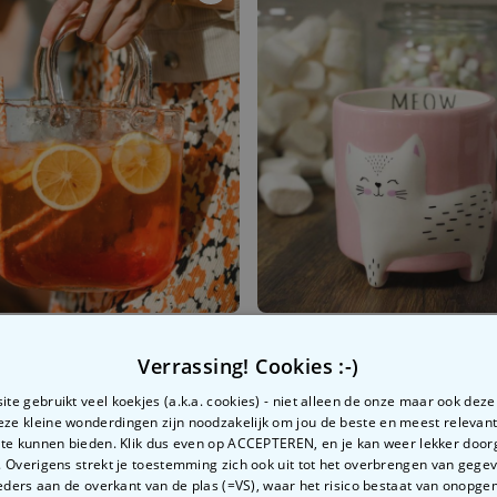
handtas
Katten mok
Verrassing! Cookies :-)
99
€ 12,99
te gebruikt veel koekjes (a.k.a. cookies) - niet alleen de onze maar ook dez
Deze kleine wonderdingen zijn noodzakelijk om jou de beste en meest relevan
 te kunnen bieden. Klik dus even op ACCEPTEREN, en je kan weer lekker doo
 Overigens strekt je toestemming zich ook uit tot het overbrengen van gege
ders aan de overkant van de plas (=VS), waar het risico bestaat van onopg