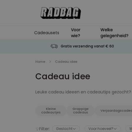
Ga naar de inhoud
Voor
Welke
Cadeausets
wie?
gelegenheid?
Gratis verzending vanaf € 60
Home
Cadeau idee
Cadeau idee
Leuke cadeau ideeen en cadeautips gezocht? D
gezet. Hier vind je voor elk type persoon een
van het perfecte cadeau of geschenk voor prakt
Kleine
Grappige
attentie of... elke andere gelegenheid dan oo
Verjaardagscade
cadeautjes
cadeaus
personaliseerbare cadeau of leuke kleine dingen
kado-geven!
Filter:
Geslacht
Voor hoeveel?
W