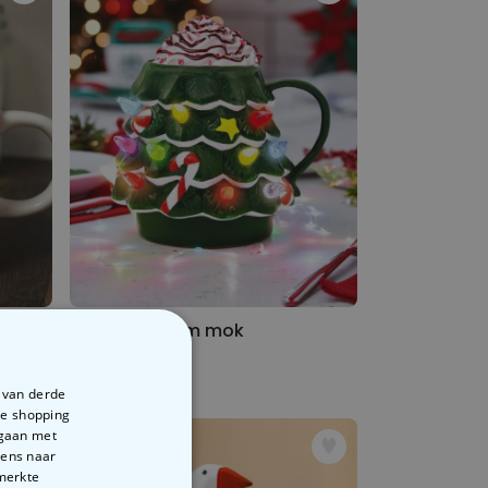
LED kerstboom mok
€ 24,99
e van derde
te shopping
rgaan met
vens naar
emerkte