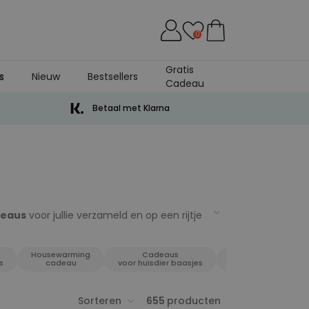
0
Gratis
s
Nieuw
Bestsellers
Cadeau
Betaal met Klarna
deaus
voor jullie verzameld en op een rijtje
 niet! Want met onze cadeaus is het vinden
, bruiloften, jubilea of bedankje, of
Housewarming
Cadeaus
us voor mannen, cadeaus voor vrouwen,
Vrijgezellenfeest
s
cadeau
voor huisdier baasjes
vindt.
Dus gelukkig shoppen en gelukkig
Sorteren
655
producten