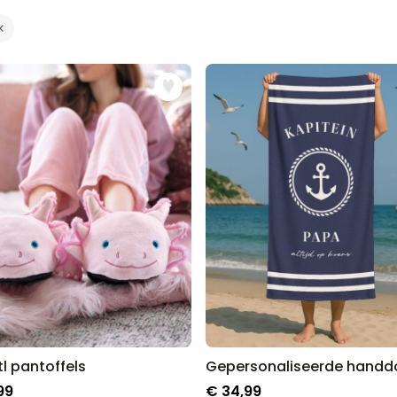
Gepersonaliseerde boxershort
met gezicht en tekst
Meer dan
11.600
keer
29,99 €
gekocht
Polaroid-look
Gepersonaliseerde
Geurhanger set van 2
Meer dan
13.900
keer
19,99 €
gekocht
Personaliseerbaar
Gepersonaliseerd houten blok
waar het begon
Meer dan
1.900
keer
24,99 €
gekocht
tl pantoffels
99
€ 34,99