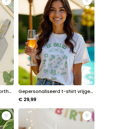
Gepersonaliseerde paspoorthoes en kofferlabel met symbool en tekst
Gepersonaliseerd t-shirt vrijgezellenfeest met symbolen en tekst
€ 29,99