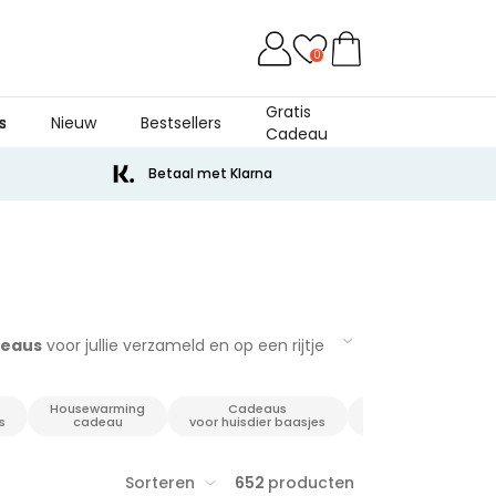
0
Gratis
s
Nieuw
Bestsellers
Cadeau
Betaal met Klarna
deaus
voor jullie verzameld en op een rijtje
 niet! Want met onze cadeaus is het vinden
, bruiloften, jubilea of bedankje, of
Housewarming
Cadeaus
us voor mannen, cadeaus voor vrouwen,
Vrijgezellenfeest
s
cadeau
voor huisdier baasjes
vindt.
Dus gelukkig shoppen en gelukkig
Sorteren
652
producten