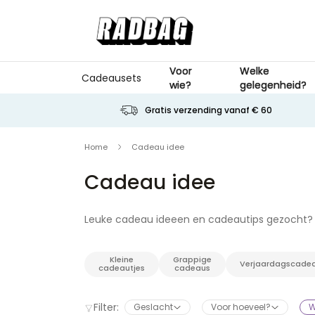
Ga naar de inhoud
Voor
Welke
Cadeausets
wie?
gelegenheid?
Gratis verzending vanaf € 60
Home
Cadeau idee
Cadeau idee
Leuke cadeau ideeen en cadeautips gezocht? D
gezet. Hier vind je voor elk type persoon een
van het perfecte cadeau of geschenk voor prakt
Kleine
Grappige
attentie of... elke andere gelegenheid dan oo
Verjaardagscade
cadeautjes
cadeaus
personaliseerbare cadeau of leuke kleine dingen
kado-geven!
Filter:
Geslacht
Voor hoeveel?
W