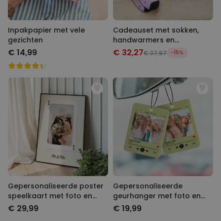
Inpakpapier met vele
Cadeauset met sokken,
gezichten
handwarmers en
badconfetti
€ 14,99
€ 32,27
€ 37,97
-15%
Gepersonaliseerde poster
Gepersonaliseerde
speelkaart met foto en
geurhanger met foto en
tekst
liedje set van 2
€ 29,99
€ 19,99