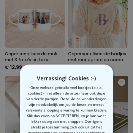
Gepersonaliseerde mok
Gepersonaliseerde badjas
met 3 foto’s en tekst
met monogram en naam
€ 12,99
€ 39,99
Verrassing! Cookies :-)
Onze website gebruikt veel koekjes (a.k.a.
cookies) - niet alleen de onze maar ook deze
van derde partijen. Deze kleine wonderdingen
zijn noodzakelijk om jou de beste en meest
relevante shopping ervaring te kunnen bieden.
Klik dus even op ACCEPTEREN, en je kan weer
lekker doorgaan met shoppen. Overigens
strekt je toestemming zich ook uit tot het
overbrengen van gegevens naar aanbieders