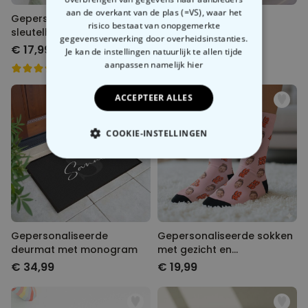
aan de overkant van de plas (=VS), waar het
Gepersonaliseerde houten
Half wijnglas
risico bestaat van onopgemerkte
sleutelhanger met foto
gegevensverwerking door overheidsinstanties.
€ 17,99
€ 19,99
Je kan de instellingen natuurlijk te allen tijde
aanpassen
namelijk hier
ACCEPTEER ALLES
COOKIE-INSTELLINGEN
NOODZAKELIJK
PERFORMANCE
MARKETING
OVERIGE
Gepersonaliseerde
Gepersonaliseerde sokken
deurmat met monogram
met gezicht en
verschillende designs
€ 34,99
€ 19,99