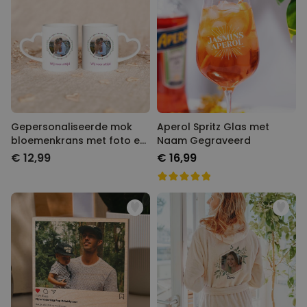
Gepersonaliseerde mok
Aperol Spritz Glas met
bloemenkrans met foto en
Naam Gegraveerd
tekst
€ 12,99
€ 16,99