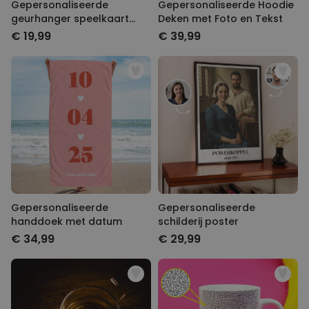
Gepersonaliseerde
Gepersonaliseerde Hoodie
geurhanger speelkaart
Deken met Foto en Tekst
met foto set van 2
€ 19,99
€ 39,99
Gepersonaliseerde
Gepersonaliseerde
handdoek met datum
schilderij poster
€ 34,99
€ 29,99