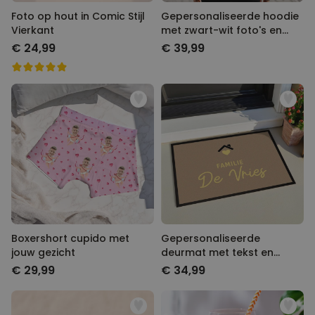
Foto op hout in Comic Stijl
Gepersonaliseerde hoodie
Vierkant
met zwart-wit foto's en
tekst
€ 24,99
€ 39,99
Boxershort cupido met
Gepersonaliseerde
jouw gezicht
deurmat met tekst en
symbool
€ 29,99
€ 34,99