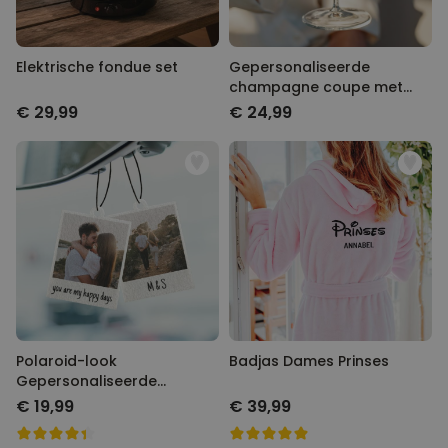
Elektrische fondue set
Gepersonaliseerde
champagne coupe met
tekst
€ 29,99
€ 24,99
Polaroid-look
Badjas Dames Prinses
Gepersonaliseerde
Geurhanger set van 2
€ 19,99
€ 39,99