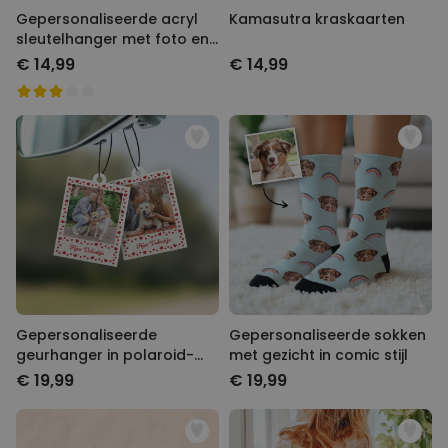
Gepersonaliseerde acryl
Kamasutra kraskaarten
sleutelhanger met foto en
tekst
€ 14,99
€ 14,99
Gepersonaliseerde
Gepersonaliseerde sokken
geurhanger in polaroid-
met gezicht in comic stijl
look met hartjes set van 2
€ 19,99
€ 19,99