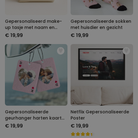
Gepersonaliseerd make-
Gepersonaliseerde sokken
up tasje met naam en
met huisdier en gezicht
symbool
€ 19,99
€ 19,99
Gepersonaliseerde
Netflix Gepersonaliseerde
geurhanger harten kaart
Poster
met foto set van 2
€ 19,99
€ 19,99