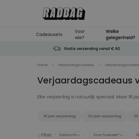
Ga naar de inhoud
Voor
Welke
Cadeausets
wie?
gelegenheid?
Gratis verzending vanaf € 60
Home
Verjaardagscadeau
Verjaardagscadeau
Verjaardagscadeaus v
Elke verjaardag is natuurlijk speciaal. Maar 18 
Jullie hebben natuurlijk allemaal braaf het Ge
personaliseerbare bierpul of een shotglaasje 
18 jaar verjaardag
20 jaar verjaardag
30
Filter:
Geslacht
Voor hoeveel?
W