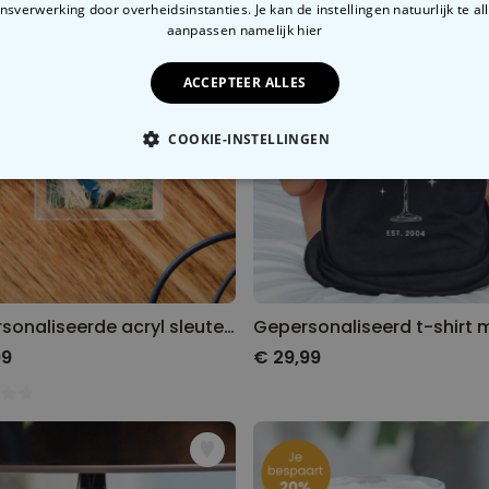
sverwerking door overheidsinstanties. Je kan de instellingen natuurlijk te all
aanpassen
namelijk hier
ACCEPTEER ALLES
COOKIE-INSTELLINGEN
OODZAKELIJK
PERFORMANCE
MARKETING
O
Gepersonaliseerde acryl sleutelhanger met foto en tekst
99
€ 29,99