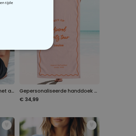
en tijde
VERIGE
Gepersonaliseerd t-shirt met aperol illustratie en tekst
Gepersonaliseerde handdoek met kleurrijke achtergrond en tekst
€ 34,99