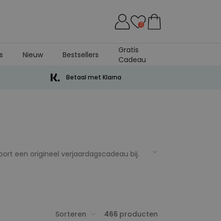
0
Gratis
s
Nieuw
Bestsellers
Cadeau
Betaal met Klarna
 hoort een origineel verjaardagscadeau bij.
an je nu inluiden met een
Sorteren
466
producten