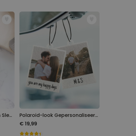
Gepersonaliseerde Houten Sleutelhanger met Tekst
Polaroid-look Gepersonaliseerde Geurhanger set van 2
€ 19,99