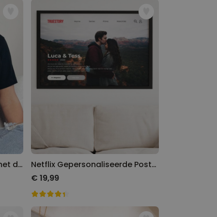
Gepersonaliseerd t-shirt met drie foto’s en tekst
Netflix Gepersonaliseerde Poster
€ 19,99