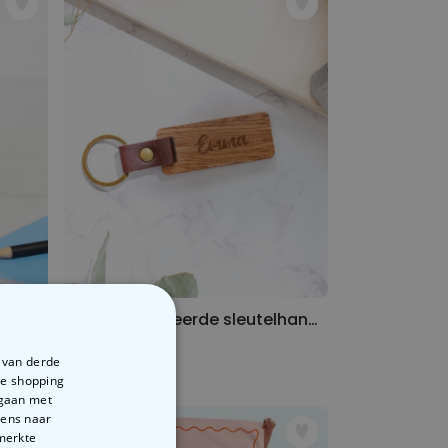
Ecocube Plantje Grow A Dick Chili
Gepersonaliseerde sleutelhanger van hout met naam
€ 14,99
e van derde
te shopping
rgaan met
vens naar
emerkte