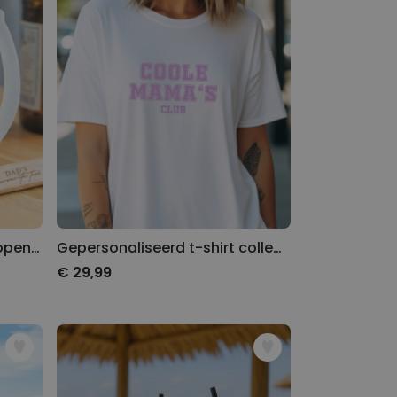
Cadeauset bierpul en flesopener
Gepersonaliseerd t-shirt college style
€ 29,99