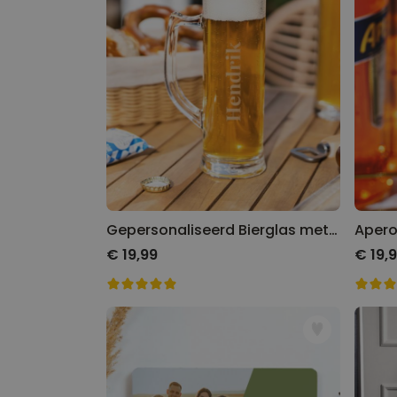
Gepersonaliseerd Bierglas met Naam Gegraveerd
Apero
€ 19,99
€ 19,