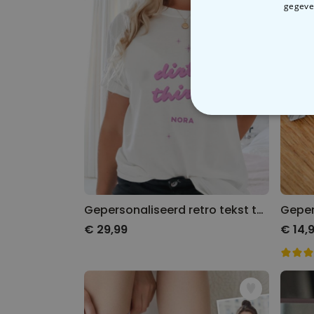
gegeven
N
Gepersonaliseerd retro tekst t-shirt
€ 29,99
€ 14,