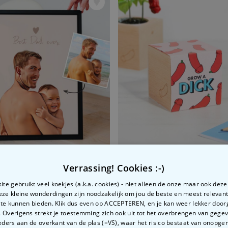
Digitale Illustratie van Foto Poster
Verrassing! Cookies :-)
99
€ 9,99
te gebruikt veel koekjes (a.k.a. cookies) - niet alleen de onze maar ook dez
Deze kleine wonderdingen zijn noodzakelijk om jou de beste en meest relevan
 te kunnen bieden. Klik dus even op ACCEPTEREN, en je kan weer lekker doo
 Overigens strekt je toestemming zich ook uit tot het overbrengen van gege
ders aan de overkant van de plas (=VS), waar het risico bestaat van onopg