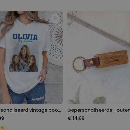
Gepersonaliseerde boxershort
met gezicht en tekst
Meer dan
11.600
keer
29,99 €
gekocht
Personaliseerbaar
Gepersonaliseerde boxershort
met rits ontwerp
Meer dan
700
keer
29,99 €
gekocht
Polaroid-look
Gepersonaliseerde
Geurhanger set van 2
Meer dan
13.900
keer
19,99 €
gekocht
Gepersonaliseerd vintage bootleg t-Shirt
99
€ 14,99