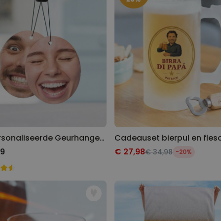
Gepersonaliseerde Geurhanger met Gezicht set van 2
99
€ 27,98
€ 34,98
-20%