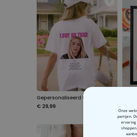
Gepersonaliseerd tour t-shirt
€ 29,99
€ 29,
Onze websi
partijen. 
ervaring
shoppen.
aanbie