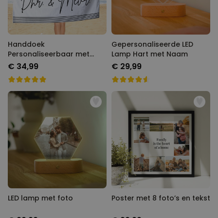
Handdoek
Gepersonaliseerde LED
Personaliseerbaar met
Lamp Hart met Naam
Verschillende
€ 34,99
€ 29,99
Achtergronden
LED lamp met foto
Poster met 8 foto’s en tekst