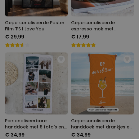
Gepersonaliseerde Poster
Gepersonaliseerde
Film 'PS I Love You'
espresso mok met
monogram
€ 29,99
€ 17,99
Personaliseerbare
Gepersonaliseerde
handdoek met 8 foto’s en
handdoek met drankjes en
tekst
tekst
€ 34,99
€ 34,99