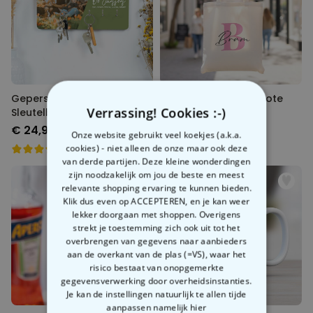
Gepersonaliseerd
Gepersonaliseerde tote
Verrassing! Cookies :-)
Sleutelbord met Foto en
bag met monogram
Tekst
€ 24,99
€ 19,99
Onze website gebruikt veel koekjes (a.k.a.
cookies) - niet alleen de onze maar ook deze
van derde partijen. Deze kleine wonderdingen
zijn noodzakelijk om jou de beste en meest
relevante shopping ervaring te kunnen bieden.
Klik dus even op ACCEPTEREN, en je kan weer
lekker doorgaan met shoppen. Overigens
strekt je toestemming zich ook uit tot het
overbrengen van gegevens naar aanbieders
aan de overkant van de plas (=VS), waar het
risico bestaat van onopgemerkte
gegevensverwerking door overheidsinstanties.
Je kan de instellingen natuurlijk te allen tijde
aanpassen
namelijk hier