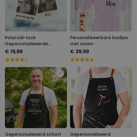
Polaroid-look
Personaliseerbare badjas
Gepersonaliseerde
met naam
Geurhanger set van 2
€ 19,99
€ 39,99
Gepersonaliseerd schort
Gepersonaliseerd