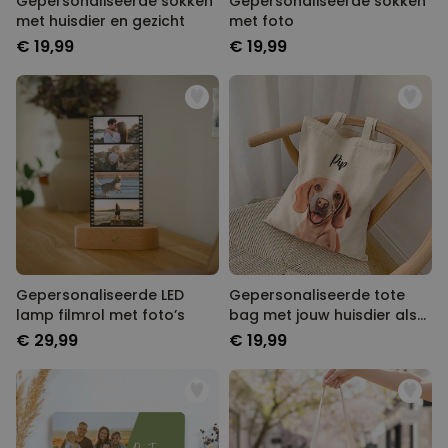
Gepersonaliseerde sokken
Gepersonaliseerde sokken
met huisdier en gezicht
met foto
€ 19,99
€ 19,99
Gepersonaliseerde LED
Gepersonaliseerde tote
lamp filmrol met foto’s
bag met jouw huisdier als
comic
€ 29,99
€ 19,99