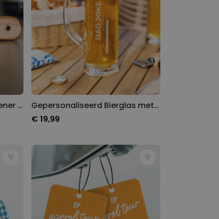
Gepersonaliseerde Flesopener met Tekst
Gepersonaliseerd Bierglas met Naam Loading
€ 19,99