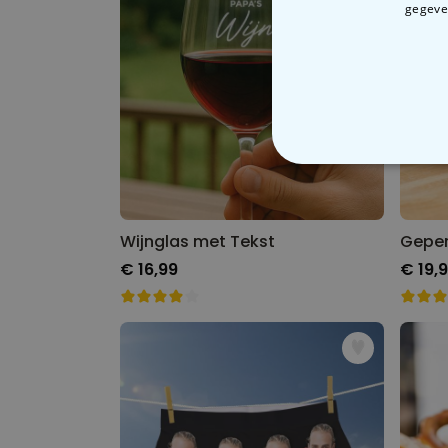
gegeven
N
Wijnglas met Tekst
€ 16,99
€ 19,