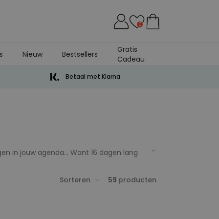
0
Gratis
s
Nieuw
Bestsellers
Cadeau
Betaal met Klarna
dagen in jouw agenda… Want 16 dagen lang
ijk huwelijksfeest is nu het grootste
housiasme mee. We grijpen natuurlijk elk
Sorteren
59
producten
 prinses Therese von Sachsen-
n natuurlijk ook uitstekend!
We helpen je