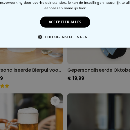
sverwerking door overheidsinstanties. Je kan de instellingen natuurlijk te all
aanpassen
namelijk hier
ACCEPTEER ALLES
COOKIE-INSTELLINGEN
OODZAKELIJK
PERFORMANCE
MARKETING
O
Gepersonaliseerde Bierpul voor 't Oktoberfest
99
€ 19,99