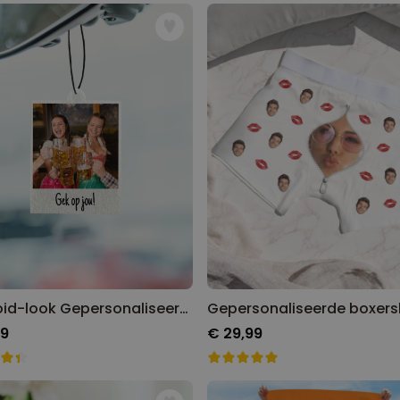
Gepersonaliseerde boxershort
met gezicht en tekst
Meer dan
11.600
keer
29,99 €
gekocht
Polaroid-look
Gepersonaliseerde
Geurhanger set van 2
Meer dan
13.900
keer
19,99 €
gekocht
Personaliseerbaar
Gepersonaliseerd houten blok
waar het begon
Meer dan
1.900
keer
24,99 €
gekocht
Polaroid-look Gepersonaliseerde Geurhanger set van 2
99
€ 29,99