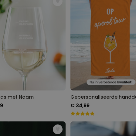
las met Naam
99
€ 34,99