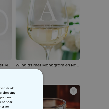
Gepersonaliseerde Mok met Meme
Wijnglas met Monogram en Naam
€ 16,99
e van derde
te shopping
rgaan met
vens naar
emerkte