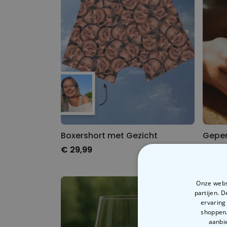
Boxershort met Gezicht
€ 29,99
€ 14,
Onze websi
partijen. 
ervaring
shoppen.
aanbie