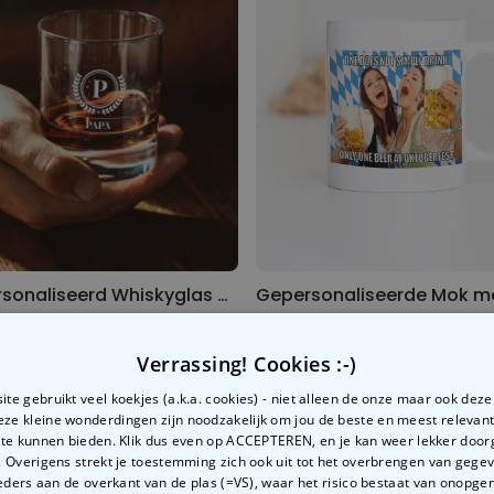
Gepersonaliseerd Whiskyglas met Monogram
99
€ 12,99
Verrassing! Cookies :-)
te gebruikt veel koekjes (a.k.a. cookies) - niet alleen de onze maar ook dez
Deze kleine wonderdingen zijn noodzakelijk om jou de beste en meest relevan
 te kunnen bieden. Klik dus even op ACCEPTEREN, en je kan weer lekker doo
 Overigens strekt je toestemming zich ook uit tot het overbrengen van gege
ders aan de overkant van de plas (=VS), waar het risico bestaat van onopg