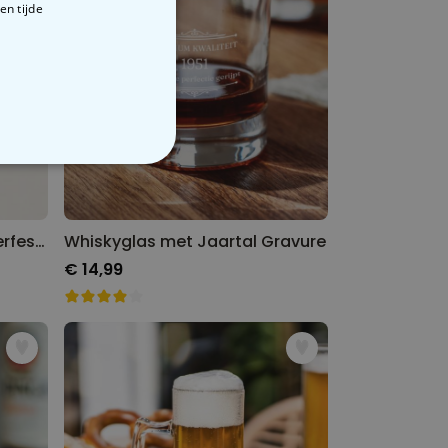
en tijde
VERIGE
Gepersonaliseerde Oktoberfest Sokken
Whiskyglas met Jaartal Gravure
€ 14,99