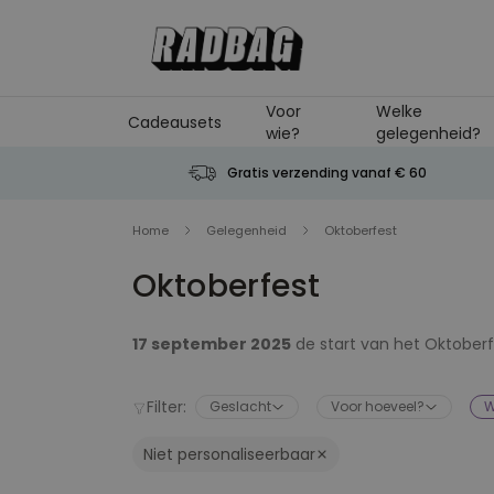
Ga naar de inhoud
Voor
Welke
Cadeausets
wie?
gelegenheid?
Gratis verzending vanaf € 60
Home
Gelegenheid
Oktoberfest
Oktoberfest
17 september 2025
de start van het Oktoberf
staan in het teken van bier, sauerkraut, worste
internationale volksfeest
. En zelfs niet al
Filter:
Geslacht
Voor hoeveel?
W
moment aan om een feestje te vieren. En proo
Hildburghausen.
Jij ook?
München staat natuurli
op weg…
Niet personaliseerbaar