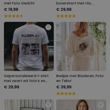
met Foto Gezicht
boxershort met rits
ontwerp
€ 19,99
€ 29,99
Gepersonaliseerd t-shirt
Badjas met Bladeren, Foto
met zwart wit foto’s en
en Tekst
tekst
€ 29,99
€ 39,99