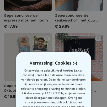
Gepersonaliseerde
Gepersonaliseerde
espresso mok met naam
keukenschort met jouw
tekening
€ 17,99
€ 29,99
Verrassing! Cookies :-)
Onze website gebruikt veel koekjes (a.k.a.
cookies) - niet alleen de onze maar ook deze
van derde partijen. Deze kleine wonderdingen
zijn noodzakelijk om jou de beste en meest
Gepersonaliseerde
Gepersonaliseerde
relevante shopping ervaring te kunnen bieden.
Oktoberfest Sokken
Deurmat met Tekst en
Klik dus even op ACCEPTEREN, en je kan weer
Naam
€ 19,99
€ 34,99
lekker doorgaan met shoppen. Overigens
strekt je toestemming zich ook uit tot het
overbrengen van gegevens naar aanbieders