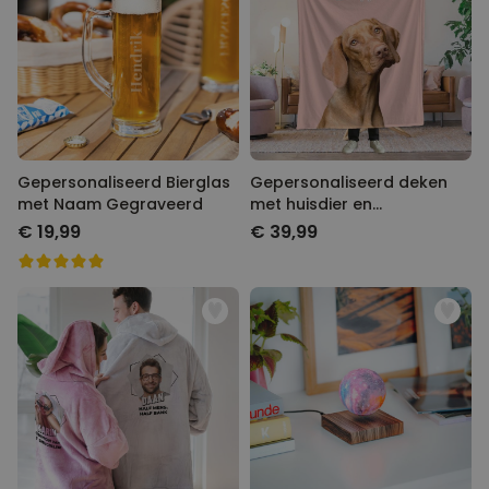
Gepersonaliseerd Bierglas
Gepersonaliseerd deken
met Naam Gegraveerd
met huisdier en
achtergrond
€ 19,99
€ 39,99