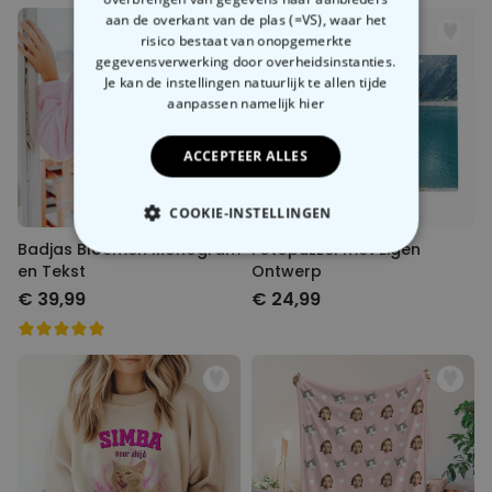
aan de overkant van de plas (=VS), waar het
risico bestaat van onopgemerkte
gegevensverwerking door overheidsinstanties.
Je kan de instellingen natuurlijk te allen tijde
aanpassen
namelijk hier
ACCEPTEER ALLES
COOKIE-INSTELLINGEN
Badjas Bloemen Monogram
Fotopuzzel met Eigen
NOODZAKELIJK
en Tekst
Ontwerp
€ 39,99
€ 24,99
PERFORMANCE
MARKETING
OVERIGE