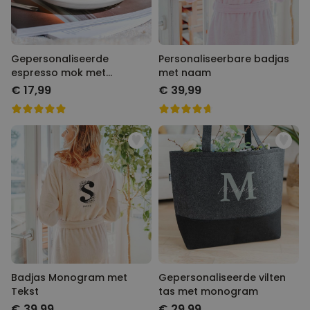
Gepersonaliseerde
Personaliseerbare badjas
espresso mok met
met naam
monogram
€ 17,99
€ 39,99
Badjas Monogram met
Gepersonaliseerde vilten
Tekst
tas met monogram
€ 39,99
€ 29,99