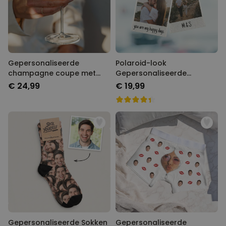
Gepersonaliseerde
Polaroid-look
champagne coupe met
Gepersonaliseerde
tekst
Geurhanger set van 2
€ 24,99
€ 19,99
Gepersonaliseerde Sokken
Gepersonaliseerde