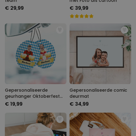
team
met Foto als cartoon
€ 29,99
€ 39,99
Gepersonaliseerde
Gepersonaliseerde comic
geurhanger Oktoberfest
deurmat
set van 2
€ 19,99
€ 34,99