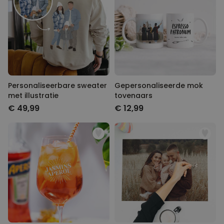
herfst 2023
.
Personaliseerbaar
Gepersonaliseerd houten blok
waar het begon
Meer dan
1.900
keer
24,99 €
gekocht
Personaliseerbaar
Aperol Spritz Glas met Naam
Personaliseerbare sweater
Gepersonaliseerde mok
Gegraveerd
met illustratie
tovenaars
Meer dan
19.400
keer
€ 49,99
€ 12,99
16,99 €
gekocht
Polaroid-look
Gepersonaliseerde
Geurhanger set van 2
Meer dan
13.900
keer
19,99 €
gekocht