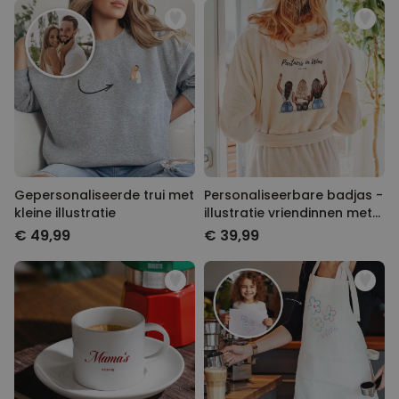
Gepersonaliseerde trui met
Personaliseerbare badjas -
kleine illustratie
illustratie vriendinnen met
tekst
€ 49,99
€ 39,99